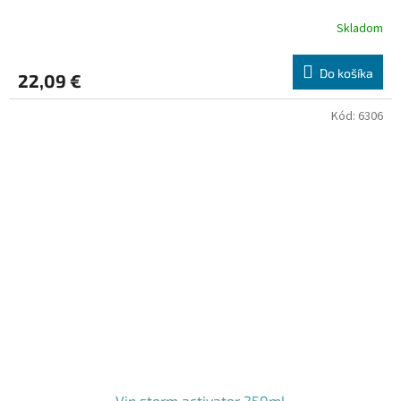
Skladom
Do košíka
22,09 €
Kód:
6306
Vin storm activator 250ml