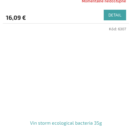
Momentálne nedostupné
DETAIL
16,09 €
Kód:
6307
Vin storm ecological bacteria 35g