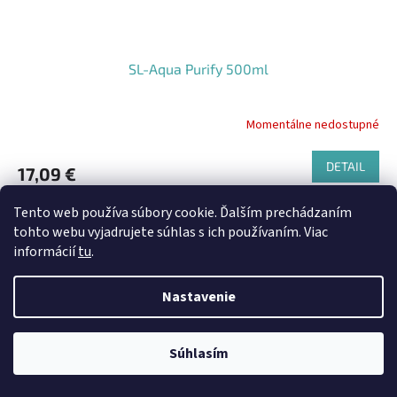
SL-Aqua Purify 500ml
Momentálne nedostupné
DETAIL
17,09 €
Kód:
4766
Tento web používa súbory cookie. Ďalším prechádzaním
tohto webu vyjadrujete súhlas s ich používaním. Viac
informácií
tu
.
Nastavenie
Súhlasím