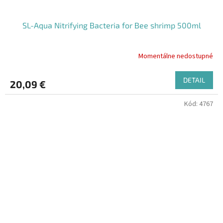
SL-Aqua Nitrifying Bacteria for Bee shrimp 500ml
Momentálne nedostupné
Priemerné
hodnotenie
produktu
DETAIL
20,09 €
je
5,0
Kód:
4767
z
5
hviezdičiek.