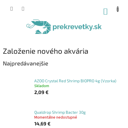
Prejsť
na
NÁKUP
obsah
KOŠÍK
Založenie nového akvária
Najpredávanejšie
AZOO Crystal Red Shrimp BIOPRO 4g (Vzorka)
Skladom
2,09 €
Qualdrop Shrimp Bacter 30g
Momentálne nedostupné
14,69 €