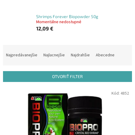
Shrimps Forever Biopowder 50g
Momentálne nedostupné
12,09 €
R
a
Najpredávanejšie
Najlacnejšie
Najdrahšie
Abecedne
d
e
n
OTVORIŤ FILTER
i
e
V
Kód:
4852
p
ý
r
p
o
i
d
s
u
p
k
r
t