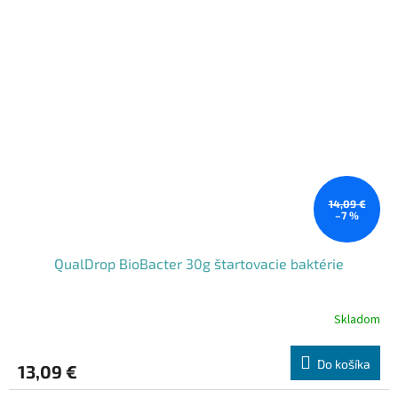
14,09 €
–7 %
QualDrop BioBacter 30g štartovacie baktérie
Skladom
Do košíka
13,09 €