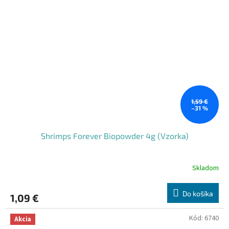
1,59 €
–31 %
Shrimps Forever Biopowder 4g (Vzorka)
Skladom
Do košíka
1,09 €
Kód:
6740
Akcia