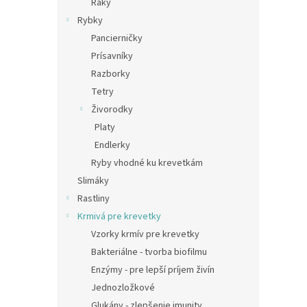
Raky
Rybky
Pancierničky
Prísavníky
Razborky
Tetry
Živorodky
Platy
Endlerky
Ryby vhodné ku krevetkám
Slimáky
Rastliny
Krmivá pre krevetky
Vzorky krmív pre krevetky
Bakteriálne - tvorba biofilmu
Enzýmy - pre lepší príjem živín
Jednozložkové
Glukány - zlepšenie imunity