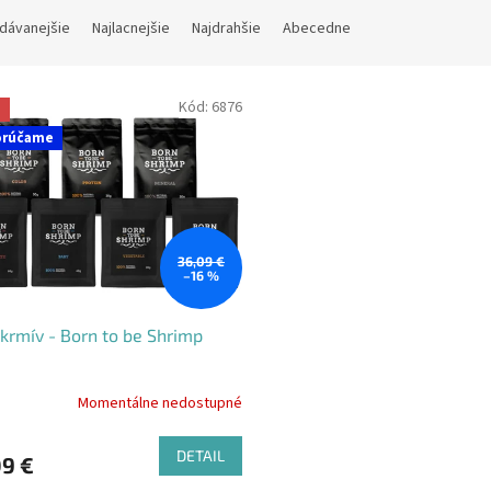
dávanejšie
Najlacnejšie
Najdrahšie
Abecedne
Kód:
6876
a
orúčame
36,09 €
–16 %
krmív - Born to be Shrimp
Momentálne nedostupné
DETAIL
09 €