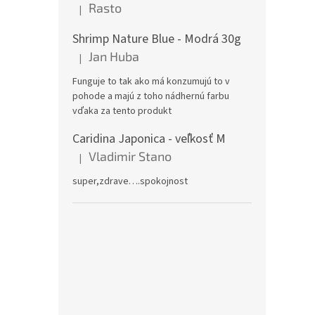
Rasto
|
Hodnotenie produktu je 5 z 5 hviezdičiek.
Shrimp Nature Blue - Modrá 30g
Jan Huba
|
Hodnotenie produktu je 5 z 5 hviezdičiek.
Funguje to tak ako má konzumujú to v
pohode a majú z toho nádhernú farbu
vďaka za tento produkt
Caridina Japonica - veľkosť M
Vladimir Stano
|
Hodnotenie produktu je 5 z 5 hviezdičiek.
super,zdrave….spokojnost