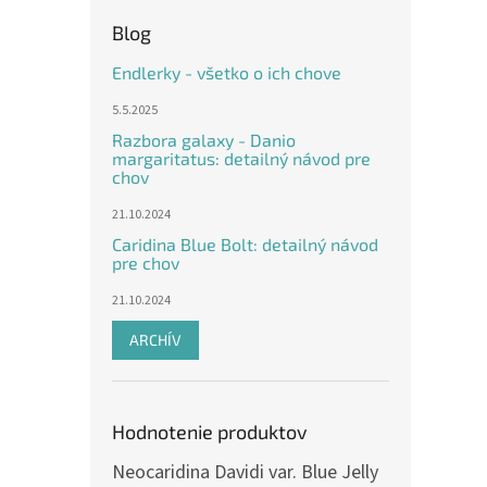
Blog
Endlerky - všetko o ich chove
5.5.2025
Razbora galaxy - Danio
margaritatus: detailný návod pre
chov
21.10.2024
Caridina Blue Bolt: detailný návod
pre chov
21.10.2024
ARCHÍV
Hodnotenie produktov
Neocaridina Davidi var. Blue Jelly