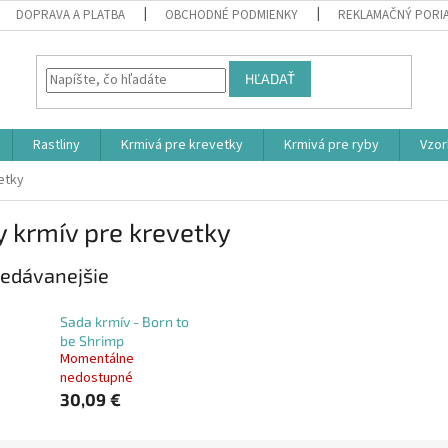
DOPRAVA A PLATBA
OBCHODNÉ PODMIENKY
REKLAMAČNÝ PORI
HĽADAŤ
Rastliny
Krmivá pre krevetky
Krmivá pre ryby
Vzor
etky
 krmív pre krevetky
edávanejšie
Sada krmív - Born to
be Shrimp
Momentálne
nedostupné
30,09 €