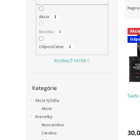
R
a
Najpre
d
Akcia
1
e
V
n
Akci
Novinka
0
ý
i
Odp
p
e
Odporúčame
1
i
p
s
r
ROZBALIŤ FILTER
p
o
r
d
o
u
Preskočiť
d
k
Kategórie
kategórie
u
t
Sada 
k
o
Akcia týždňa
t
v
Akcie
o
v
Krevetky
Neocaridina
30,
Caridina