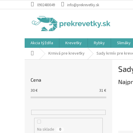
Prejsť
0902480049
info@prekrevetky.sk
na
obsah
Akcia týždňa
Krevetky
Rybky
Slimáky
Domov
Krmivá pre krevetky
Sady krmív pre krev
B
Sady
o
č
Cena
Najpr
n
ý
30
€
31
€
p
a
n
e
l
Na sklade
0