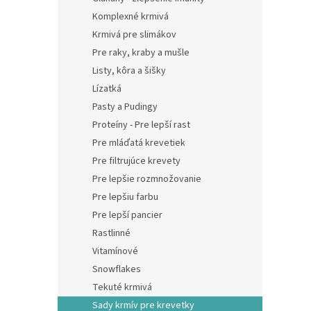
Komplexné krmivá
Krmivá pre slimákov
Pre raky, kraby a mušle
Listy, kôra a šišky
Lízatká
Pasty a Pudingy
Proteíny - Pre lepší rast
Pre mláďatá krevetiek
Pre filtrujúce krevety
Pre lepšie rozmnožovanie
Pre lepšiu farbu
Pre lepší pancier
Rastlinné
Vitamínové
Snowflakes
Tekuté krmivá
Sady krmív pre krevetky