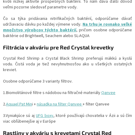
kvôli nízkej aktivite prospešných baktérií. To nám dáva ďalší dôvod
veľmi pozorne sledovať parametre vody.
Čo sa týka pridávania nitrifikačných baktérií, odporúčame dávať
udržiavaciu dávku po každej výmene vody.
Na trhu je rovnako veľké
množstvo výrobcov týchto baktérií
, pričom osobne odporúčame
baktérie od Brightwell, Seachem alebo SL-AQUA
Filtrácia v akváriu pre Red Crystal krevetky
Crystal Red Shrimp a Crystal Black Shrimp preferujú mäkkú a kyslú
vodu. Čistá voda je tiež nevyhnutnosťou ako u všetkých ostatných
kreviet.
Osobne odporúčame 3 varianty filtrov.
1.Biomolitánové filtre s nádobou na filtračné materiály
Qanvee
2.
Aquael Pat Min
i +
násadka na filter Qanvee
+ filter Qanvee
3.Vyniakjúce sú aj
UFG boxy
, ktoré používajú chovatelia v Ázii a sú čím
viac obľúbenejšie aj v Európe
Rastliny v akváriu s krevetami Crystal Red