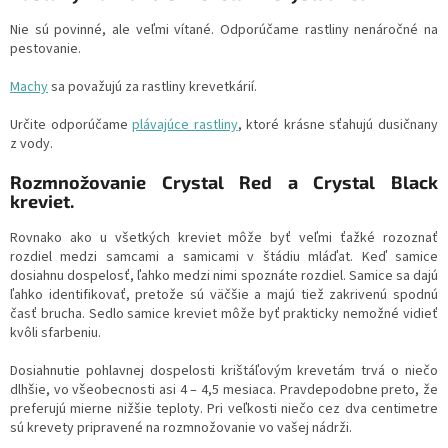
Nie sú povinné, ale veľmi vítané. Odporúčame rastliny nenáročné na
pestovanie.
Machy
sa považujú za rastliny krevetkárií.
Určite odporúčame
plávajúce rastliny
, ktoré krásne sťahujú dusičnany
z vody.
Rozmnožovanie Crystal Red a Crystal Black
kreviet.
Rovnako ako u všetkých kreviet môže byť veľmi ťažké rozoznať
rozdiel medzi samcami a samicami v štádiu mláďat. Keď samice
dosiahnu dospelosť, ľahko medzi nimi spoznáte rozdiel. Samice sa dajú
ľahko identifikovať, pretože sú väčšie a majú tiež zakrivenú spodnú
časť brucha. Sedlo samice kreviet môže byť prakticky nemožné vidieť
kvôli sfarbeniu.
Dosiahnutie pohlavnej dospelosti krištáľovým krevetám trvá o niečo
dlhšie, vo všeobecnosti asi 4 – 4,5 mesiaca. Pravdepodobne preto, že
preferujú mierne nižšie teploty. Pri veľkosti niečo cez dva centimetre
sú krevety pripravené na rozmnožovanie vo vašej nádrži.