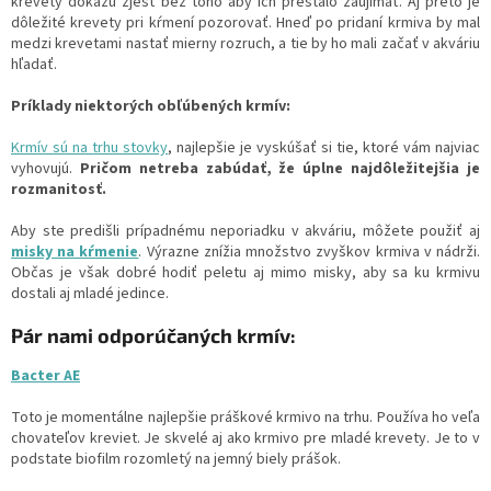
krevety dokážu zjesť bez toho aby ich prestalo zaujímať. Aj preto je
dôležité krevety pri kŕmení pozorovať. Hneď po pridaní krmiva by mal
medzi krevetami nastať mierny rozruch, a tie by ho mali začať v akváriu
hľadať.
Príklady niektorých obľúbených krmív:
Krmív sú na trhu stovky
, najlepšie je vyskúšať si tie, ktoré vám najviac
vyhovujú.
Pričom netreba zabúdať, že úplne najdôležitejšia je
rozmanitosť.
Aby ste predišli prípadnému neporiadku v akváriu, môžete použiť aj
misky na kŕmenie
. Výrazne znížia množstvo zvyškov krmiva v nádrži.
Občas je však dobré hodiť peletu aj mimo misky, aby sa ku krmivu
dostali aj mladé jedince.
Pár nami odporúčaných krmív:
Bacter AE
Toto je momentálne najlepšie práškové krmivo na trhu. Používa ho veľa
chovateľov kreviet. Je skvelé aj ako krmivo pre mladé krevety. Je to v
podstate biofilm rozomletý na jemný biely prášok.