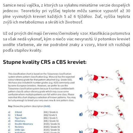
Samice nesú vajíčka, z ktorých sa vyliahnu miniatúrne verzie dospelých
jedincov. Teoreticky pri vyššej teplote môžu samice vypustiť až 30
plne vyvinutých kreviet každých 5 až 6 týždňov. Žiaľ, vyššia teplota
zvýši ich metabolizmus a skráti ich životnosť.
Už od prvých dní majú červeno/čiernobiely vzor. Klasifikácia potomstva
sa však nedá vykonať, kým o niečo viac nevyrastú. U potomkov kreviet
uvidíte sfarbenie, ale nie podrobné znaky a vzory, ktoré ich rozližujú
podľa stupňov kvality.
Stupne kvality CRS a CBS kreviet: