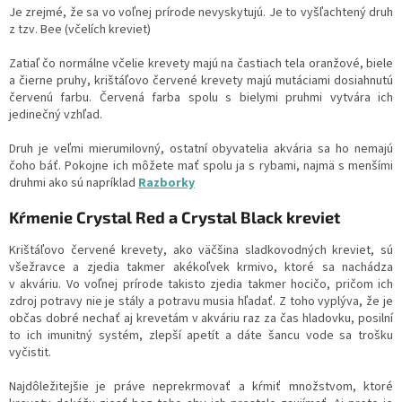
Je zrejmé, že sa vo voľnej prírode nevyskytujú. Je to vyšľachtený druh
z tzv. Bee (včelích kreviet)
Zatiaľ čo normálne včelie krevety majú na častiach tela oranžové, biele
a čierne pruhy, krištáľovo červené krevety majú mutáciami dosiahnutú
červenú farbu. Červená farba spolu s bielymi pruhmi vytvára ich
jedinečný vzhľad.
Druh je veľmi mierumilovný, ostatní obyvatelia akvária sa ho nemajú
čoho báť. Pokojne ich môžete mať spolu ja s rybami, najmä s menšími
druhmi ako sú napríklad
Razborky
Kŕmenie Crystal Red a Crystal Black kreviet
Krištáľovo červené krevety, ako väčšina sladkovodných kreviet, sú
všežravce a zjedia takmer akékoľvek krmivo, ktoré sa nachádza
v akváriu. Vo voľnej prírode takisto zjedia takmer hocičo, pričom ich
zdroj potravy nie je stály a potravu musia hľadať. Z toho vyplýva, že je
občas dobré nechať aj krevetám v akváriu raz za čas hladovku, posilní
to ich imunitný systém, zlepší apetít a dáte šancu vode sa trošku
vyčistit.
Najdôležitejšie je práve neprekrmovať a kŕmiť množstvom, ktoré