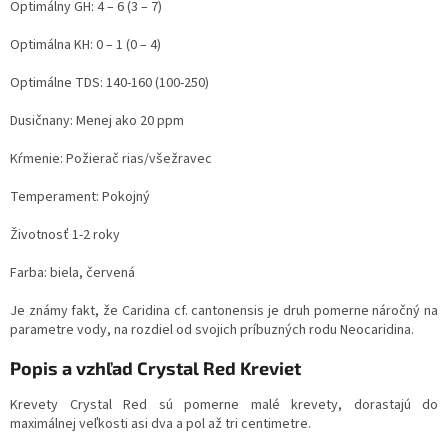
Optimálny GH: 4 – 6 (3 – 7)
Optimálna KH: 0 – 1 (0 – 4)
Optimálne TDS: 140-160 (100-250)
Dusičnany: Menej ako 20 ppm
Kŕmenie: Požierač rias/všežravec
Temperament: Pokojný
Životnosť 1-2 roky
Farba: biela, červená
Je známy fakt, že Caridina cf. cantonensis je druh pomerne náročný na
parametre vody, na rozdiel od svojich príbuzných rodu Neocaridina.
Popis a vzhľad Crystal Red Kreviet
Krevety Crystal Red sú pomerne malé krevety, dorastajú do
maximálnej veľkosti asi dva a pol až tri centimetre.