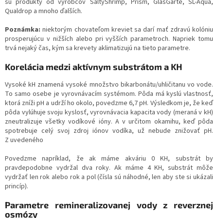
sú produkty od výrobcov SaltyShrimp, Prism, GlasGarte, SL-Aqua,
Qualdrop a mnoho ďalších.
Poznámka:
niektorým chovateľom kreviet sa darí mať zdravú kolóniu
prosperujúcu v nižších alebo pri vyšších parametroch. Napriek tomu
trvá nejaký čas, kým sa krevety aklimatizujú na tieto parametre.
Korelácia medzi aktívnym substrátom a KH
Vysoké kH znamená vysoké množstvo bikarbonátu/uhličitanu vo vode.
To samo osebe je vyrovnávacím systémom. Pôda má kyslú vlastnosť,
ktorá zníži pH a udrží ho okolo, povedzme 6,7 pH. Výsledkom je, že keď
pôda vylúhuje svoju kyslosť, vyrovnávacia kapacita vody (meraná v kH)
zneutralizuje všetky vodíkové ióny. A v určitom okamihu, keď pôda
spotrebuje celý svoj zdroj iónov vodíka, už nebude znižovať pH.
Z uvedeného
Povedzme napríklad, že ak máme akváriu 0 KH, substrát by
pravdepodobne vydržal dva roky. Ak máme 4 KH, substrát môže
vydržať len rok alebo rok a pol (čísla sú náhodné, len aby ste si ukázali
princíp).
Parametre remineralizovanej vody z reverznej
osmózy