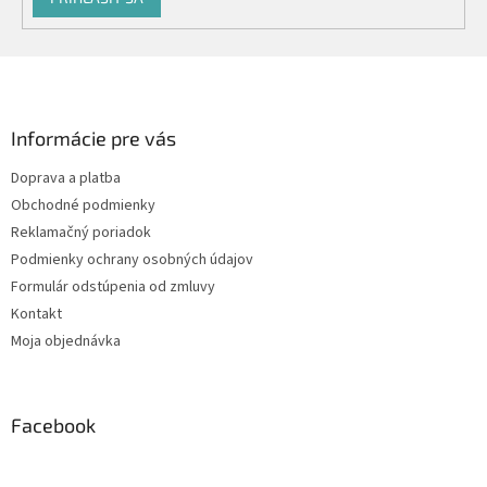
Z
á
p
ä
Informácie pre vás
t
Doprava a platba
i
Obchodné podmienky
e
Reklamačný poriadok
Podmienky ochrany osobných údajov
Formulár odstúpenia od zmluvy
Kontakt
Moja objednávka
Facebook