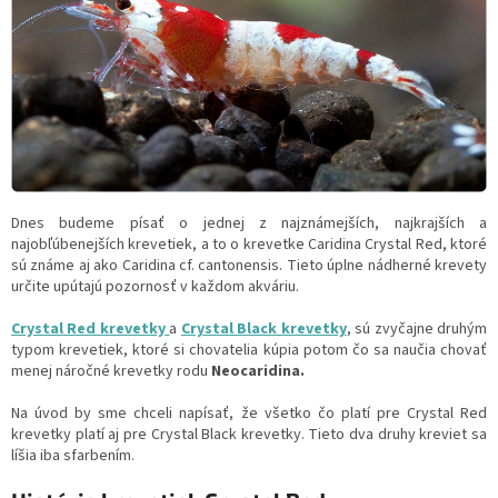
Dnes budeme písať o jednej z najznámejších, najkrajších a
najobľúbenejších krevetiek, a to o krevetke Caridina Crystal Red, ktoré
sú známe aj ako Caridina cf. cantonensis. Tieto úplne nádherné krevety
určite upútajú pozornosť v každom akváriu.
Crystal Red krevetky
a
Crystal Black krevetky
, sú zvyčajne druhým
typom krevetiek, ktoré si chovatelia kúpia potom čo sa naučia chovať
menej náročné krevetky rodu
Neocaridina.
Na úvod by sme chceli napísať, že všetko čo platí pre Crystal Red
krevetky platí aj pre Crystal Black krevetky. Tieto dva druhy kreviet sa
líšia iba sfarbením.