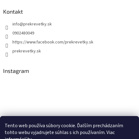
Kontakt
info
@
prekrevetky.sk
0902480049
https://www.facebook.com/prekrevetky.sk
prekrevetky.sk
Instagram
Tento web používa súbory cookie. Ďalším prechádzaním
tohto webu vyjadrujete súhlas s ich používaním. Viac
Sledovať na Instagrame