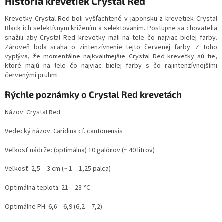
História krevetiek Crystal Red
Krevetky Crystal Red boli vyšľachtené v japonsku z krevetiek Crystal
Black ich selektívnym krížením a selektovaním. Postupne sa chovatelia
snažili aby Crystal Red krevetky mali na tele čo najviac bielej farby.
Zároveň bola snaha o zintenzívnenie tejto červenej farby. Z toho
vyplýva, že momentálne najkvalitnejšie Crystal Red krevetky sú tie,
ktoré majú na tele čo najviac bielej farby s čo najintenzívnejšími
červenými pruhmi
Rýchle poznámky o Crystal Red krevetách
Názov: Crystal Red
Vedecký názov: Caridina cf. cantonensis
Veľkosť nádrže: (optimálna) 10 galónov (~ 40 litrov)
Veľkosť: 2,5 – 3 cm (~ 1 – 1,25 palca)
Optimálna teplota: 21 – 23 °C
Optimálne PH: 6,6 – 6,9 (6,2 – 7,2)