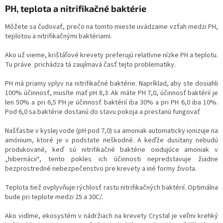
PH, teplota a nitrifikačné baktérie
Môžete sa čudovať, prečo na tomto mieste uvádzame vzťah medzi PH,
teplotou a nitrifikačnými baktériami.
Ako už vieme, krištáľové krevety preferujú relatívne nízke PH a teplotu.
Tu práve prichádza tá zaujímavá časť tejto problematiky.
PH má priamy vplyv na nitrifikačné baktérie. Napríklad, aby ste dosiahli
100% účinnosť, musíte mať pH 8,3. Ak máte PH 7,0, účinnosť baktérií je
len 50% a pri 6,5 PH je účinnosť baktérií iba 30% a pri PH 6,0 iba 10%.
Pod 6,0 sa baktérie dostanú do stavu pokoja a prestanú fungovať
Našťastie v kyslej vode (pH pod 7,0) sa amoniak automaticky ionizuje na
amónium, ktoré je v podstate neškodné. A keďže dusitany nebudú
produkované, keď sú nitrifikačné baktérie oxidujúce amoniak v
„hibernácii“, tento pokles ich účinnosti nepredstavuje žiadne
bezprostredné nebezpečenstvo pre krevety a iné formy života.
Teplota tiež ovplyvňuje rýchlosť rastu nitrifikačných baktérií. Optimálna
bude pri teplote medzi 25 a 30C/.
Ako vidíme, ekosystém v nádržiach na krevety Crystal je veľmi krehký