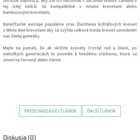
dôrazne odporúča, aby ste ich nechovali s väčšinou druhov Caridina v
tej istej nádrži. Sú kompatibilné s Amano krevetami alebo
bambusovými krevetami.
Nanešťastie existuje populárna prax šľachtenia krištáľových kreviet
s White Bee krevetami aby sa zvýšila celková trieda kreviet zavedením
viac bielej genetiky.
Majte na pamäti, že ak skrížite krevety Crystal red a black, po
niekoľkých generáciách to povedie k hnedému sfarbeniu, ktoré sa
zmení na červené alebo čierne.
PREDCHÁDZAJÚCI ČLÁNOK
ĎALŠÍ ČLÁNOK
Diskusia (0)