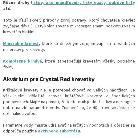
Rôzne druhy l
istov, ako mandľovník, listy guavy, dubové listy
atď.
Toto je ďalší skvelý prírodný zdroj potravy, ktorý chovatelia kreviet
zvyčajne dávajú. Listy kolonizované mikroorganizmami poskytnú vašim
krevetám biofilm.
Minerálne krmivá
,
ktoré sú dôležitým zdrojom vápnika a ostatných
minerálov pre krevety.
Komplexné krmivá
, ktoré zabezpečujú krevetám všetky potrebné
živiny.
Akvárium pre Crystal Red krevetky
Krištáľové krevety nie je potrebné chovať vo veľkých nádržiach. Je
však veľmi dôležité chovať krištáľové krevety v špecifických
podmienkach. Majte na pamäti, že tento druh je dosť citlivý a nereaguje
dobre na zlé parametre vody. Znamená to, že 40 litrové akvárium je
optimálnou voľbou.
Parametre vody musíte udržiavať na určitých hodnotách a dôrazne sa
odporúča použitie
aktívneho substrátu
.