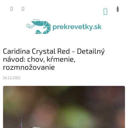
Prejsť
na
NÁKUP
obsah
KOŠÍK
Caridina Crystal Red - Detailný
návod: chov, kŕmenie,
rozmnožovanie
24.12.2022