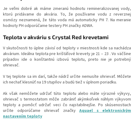
Je veľmi dobré ak máme zmeranú hodnotu remineralizovanej vody,
ktorú pridávame do akvária. To, že používame vodu z reverznej
osmózy neznamená, že táto voda má automaticky PH 7. Na meranie
hodnoty PH odporúčame testery PH značky ADWA.
Teplota v akváriu s Crystal Red krevetami
V skutočnosti to úplne závisí od teploty v miestnosti kde sa nachádza
akvárium. Ideálna teplota pre krištáľové krevety je 21 – 23 . Vo väčšine
prípadov ide o konštantnú izbovú teplotu, preto nie je potrebný
ohrievač.
V tej teplote sa im darí, takže nádrž určite nemusíte ohrievať. Môžete
ich nechať klesnúť na 19 stupňov a budú tiež v úplnom poriadku.
Ak však nemôžete udržať túto teplotu alebo máte výrazné výkyvy,
ohrievač s termostatom môže zabrániť akýmkoľvek náhlym výkyvom
teploty a pomôcť udržať veci čo najstabilnejšie. Po skúsenostiach
určite odporúčame ohrievať značky
Aquael s elektronickým
nastavením teploty