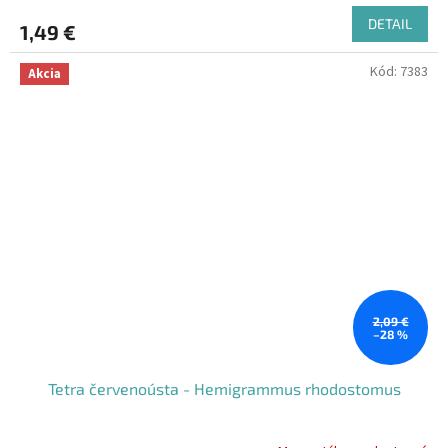
DETAIL
1,49 €
Kód:
7383
Akcia
2,09 €
–28 %
Tetra červenoústa - Hemigrammus rhodostomus