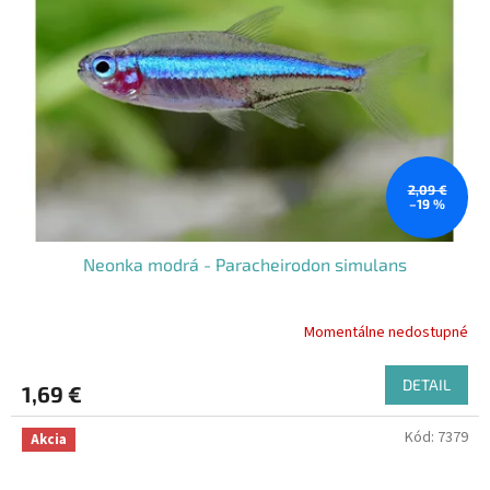
2,09 €
–19 %
Neonka modrá - Paracheirodon simulans
Momentálne nedostupné
DETAIL
1,69 €
Kód:
7379
Akcia