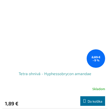
2,09 €
–9 %
Tetra ohnivá - Hyphessobrycon amandae
Skladom
Do košíka
1,89 €