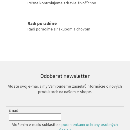
Prísne kontrolujeme zdravie živočíchov
p
r
v
k
Radi poradíme
y
Radi poradíme s nákupom a chovom
v
ý
p
i
s
u
Odoberať newsletter
Vložte svoj e-mail a my Vám budeme zasielať informácie o nových
produktoch na našom e-shope.
Email
Vložením e-mailu súhlasíte s
podmienkami ochrany osobných