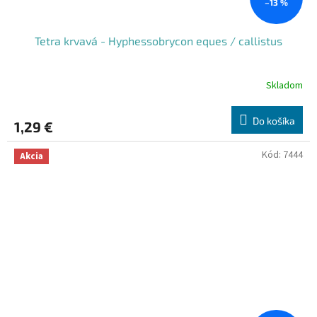
–13 %
Tetra krvavá - Hyphessobrycon eques / callistus
Skladom
Do košíka
1,29 €
Kód:
7444
Akcia