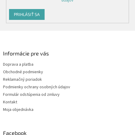
údajov
PRIHLÁSIŤ SA
Z
á
p
ä
Informácie pre vás
t
Doprava a platba
i
Obchodné podmienky
e
Reklamačný poriadok
Podmienky ochrany osobných údajov
Formulár odstúpenia od zmluvy
Kontakt
Moja objednávka
Facebook