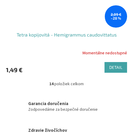
2,09 €
–28 %
Tetra kopijovitá - Hemigrammus caudovittatus
Momentálne nedostupné
Priemerné
hodnotenie
produktu
DETAIL
1,49 €
je
5,0
z
14
položiek celkom
O
5
v
hviezdičiek.
l
á
Garancia doručenia
d
Zodpovedáme za bezpečné doručenie
a
c
i
Zdravie živočíchov
e