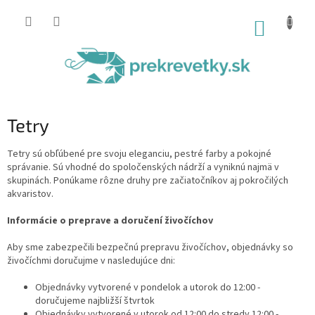
Prejsť
na
NÁKUP
obsah
KOŠÍK
Tetry
Tetry sú obľúbené pre svoju eleganciu, pestré farby a pokojné
správanie. Sú vhodné do spoločenských nádrží a vyniknú najmä v
skupinách. Ponúkame rôzne druhy pre začiatočníkov aj pokročilých
akvaristov.
Informácie o preprave a doručení živočíchov
Aby sme zabezpečili bezpečnú prepravu živočíchov, objednávky so
živočíchmi doručujme v nasledujúce dni:
Objednávky vytvorené v pondelok a utorok do 12:00 -
doručujeme najbližší štvrtok
Objednávky vytvorené v utorok od 12:00 do stredy 12:00 -