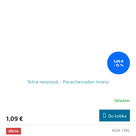
1,29 €
–15 %
Tetra neonová - Paracheirodon innesi
Skladom
Do košíka
1,09 €
Kód:
7381
Akcia