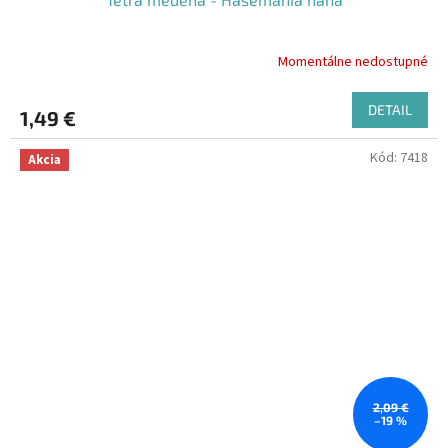
Momentálne nedostupné
DETAIL
1,49 €
Kód:
7418
Akcia
2,09 €
–19 %