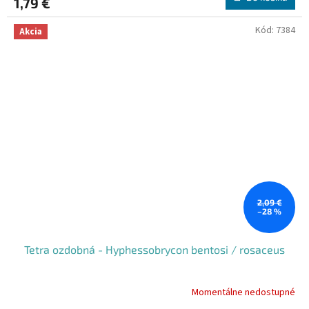
1,79 €
Kód:
7384
Akcia
2,09 €
–28 %
Tetra ozdobná - Hyphessobrycon bentosi / rosaceus
Momentálne nedostupné