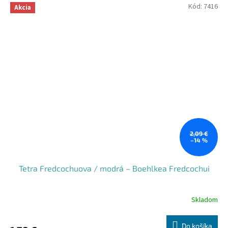
Kód:
7416
Akcia
2,09 €
–14 %
Tetra Fredcochuova / modrá – Boehlkea Fredcochui
Skladom
Do košíka