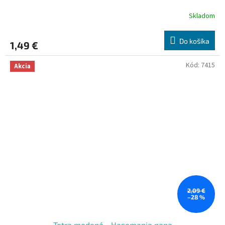
Skladom
Do košíka
1,49 €
Kód:
7415
Akcia
2,09 €
–28 %
Tetra medená - Hasemania nana