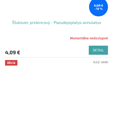
5,09 €
–19 %
Šťukovec prstencový - Pseudepiplatys annulatus
Momentálne nedostupné
DETAIL
4,09 €
Kód:
4440
Akcia