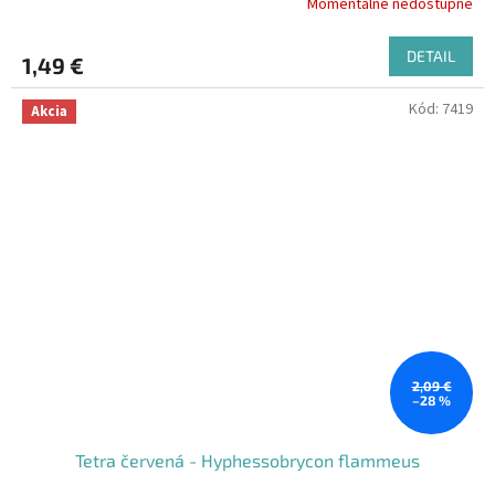
Momentálne nedostupné
DETAIL
1,49 €
Kód:
7419
Akcia
2,09 €
–28 %
Tetra červená - Hyphessobrycon flammeus