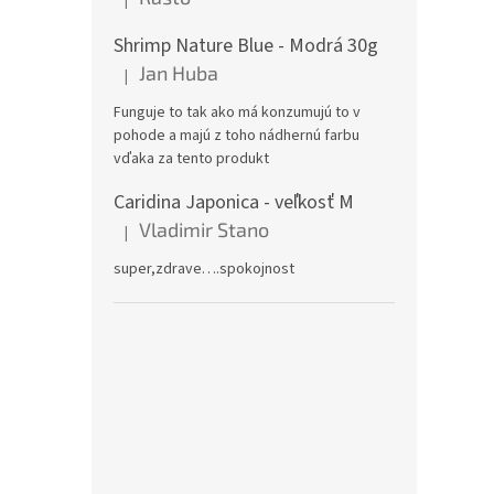
Hodnotenie produktu je 5 z 5 hviezdičiek.
Shrimp Nature Blue - Modrá 30g
Jan Huba
|
Hodnotenie produktu je 5 z 5 hviezdičiek.
Funguje to tak ako má konzumujú to v
pohode a majú z toho nádhernú farbu
vďaka za tento produkt
Caridina Japonica - veľkosť M
Vladimir Stano
|
Hodnotenie produktu je 5 z 5 hviezdičiek.
super,zdrave….spokojnost