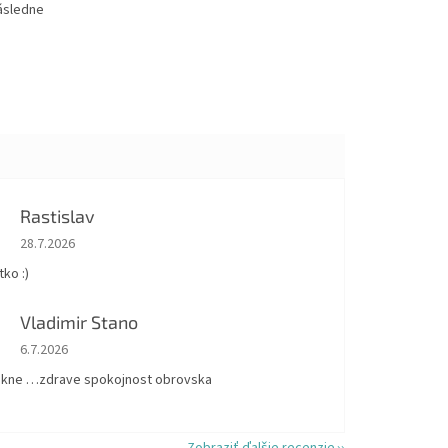
Následne
Rastislav
Hodnotenie obchodu je 5 z 5 hviezdičiek.
28.7.2026
ko :)
Vladimir Stano
Hodnotenie obchodu je 5 z 5 hviezdičiek.
6.7.2026
kne …zdrave spokojnost obrovska