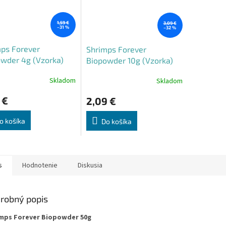
1,59 €
3,09 €
–31 %
–32 %
ps Forever
Shrimps Forever
wder 4g (Vzorka)
Biopowder 10g (Vzorka)
Skladom
Skladom
 €
2,09 €
o košíka
Do košíka
s
Hodnotenie
Diskusia
robný popis
mps Forever Biopowder 50g