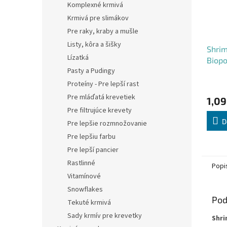
Komplexné krmivá
Krmivá pre slimákov
Pre raky, kraby a mušle
Listy, kôra a šišky
Shrim
Lízatká
Biopo
Pasty a Pudingy
Proteíny - Pre lepší rast
Pre mláďatá krevetiek
1,09
Pre filtrujúce krevety
D
Pre lepšie rozmnožovanie
Pre lepšiu farbu
Pre lepší pancier
Rastlinné
Popi
Vitamínové
Snowflakes
Pod
Tekuté krmivá
Sady krmív pre krevetky
Shri