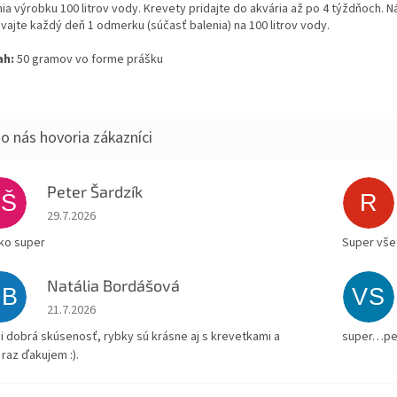
ia výrobku 100 litrov vody. Krevety pridajte do akvária až po 4 týždňoch. 
ávajte každý deň 1 odmerku (súčasť balenia) na 100 litrov vody.
ah:
50 gramov vo forme prášku
Peter Šardzík
PŠ
R
Hodnotenie obchodu je 5 z 5 hviezdičiek.
29.7.2026
ko super
Super všet
Natália Bordášová
NB
VS
Hodnotenie obchodu je 5 z 5 hviezdičiek.
21.7.2026
i dobrá skúsenosť, rybky sú krásne aj s krevetkami a
super…pe
 raz ďakujem :).