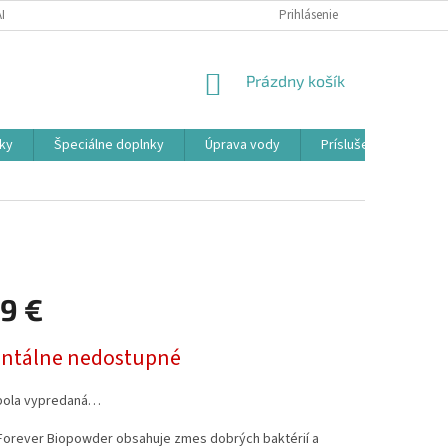
ADOK
PODMIENKY OCHRANY OSOBNÝCH ÚDAJOV
Prihlásenie
FORMULÁR ODSTÚ
NÁKUPNÝ
Prázdny košík
KOŠÍK
ky
Špeciálne doplnky
Úprava vody
Príslušenstvo
09 €
ová
tálne nedostupné
bola vypredaná…
Forever Biopowder obsahuje zmes dobrých baktérií a