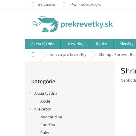
Prejsť
0902480049
info@prekrevetky.sk
na
obsah
Akcia týždňa
Krevetky
Rybky
Slimáky
Domov
Krmivá pre krevetky
Shrimps Forever Bi
B
Shr
o
Preskočiť
č
Priemer
Neohod
Kategórie
kategórie
n
hodnote
ý
produkt
Akcia týždňa
p
je
Akcie
0,0
a
z
Krevetky
n
5
e
Neocaridina
hviezdič
l
Caridina
Raky