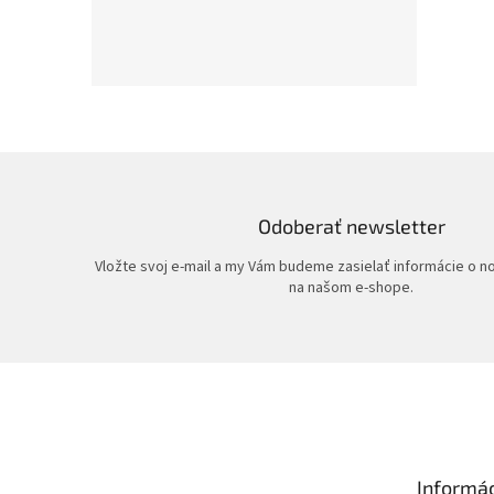
Odoberať newsletter
Vložte svoj e-mail a my Vám budeme zasielať informácie o 
na našom e-shope.
Z
á
p
ä
t
Informác
i