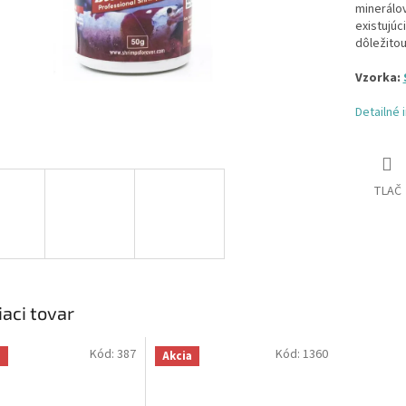
minerálo
existujúc
dôležitou
Vzorka:
Detailné 
TLAČ
iaci tovar
Kód:
387
Kód:
1360
a
Akcia