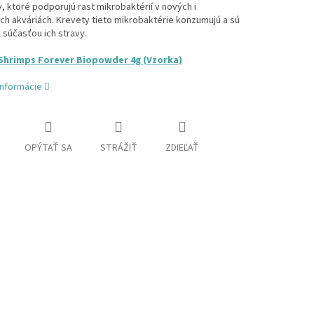
v,
ktoré
podporujú rast mikrobaktérií v nových i
ich akváriách. Krevety tieto mikrobaktérie konzumujú a sú
 súčasťou ich stravy.
Shrimps Forever Biopowder 4g (Vzorka)
informácie
OPÝTAŤ SA
STRÁŽIŤ
ZDIEĽAŤ