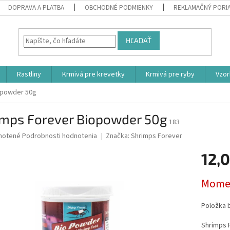
DOPRAVA A PLATBA
OBCHODNÉ PODMIENKY
REKLAMAČNÝ PORI
HĽADAŤ
Rastliny
Krmivá pre krevetky
Krmivá pre ryby
Vzor
opowder 50g
imps Forever Biopowder 50g
183
né
notené
Podrobnosti hodnotenia
Značka:
Shrimps Forever
nie
12,
u
Jednotk
Momen
cena:
iek.
Položka 
Shrimps 