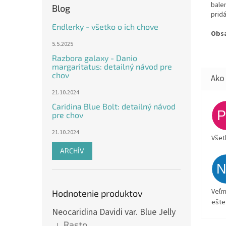
balen
Blog
prid
Endlerky - všetko o ich chove
Obs
5.5.2025
Razbora galaxy - Danio
margaritatus: detailný návod pre
chov
21.10.2024
Caridina Blue Bolt: detailný návod
pre chov
21.10.2024
Všet
ARCHÍV
Veľm
Hodnotenie produktov
ešte
Neocaridina Davidi var. Blue Jelly
Rasto
|