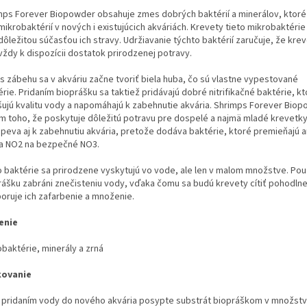
mps Forever Biopowder obsahuje zmes dobrých baktérií a minerálov,
ktoré
mikrobaktérií v nových i existujúcich akváriách. Krevety tieto mikrobaktéri
dôležitou súčasťou ich stravy.
Udržiavanie týchto baktérií zaručuje, že kre
vždy k dispozícii dostatok prirodzenej potravy.
s zábehu sa v akváriu začne tvoriť biela huba, čo sú vlastne vypestované
rie.
Pridaním bioprášku sa taktiež pridávajú dobré nitrifikačné baktérie, k
šujú kvalitu vody a napomáhajú k zabehnutie akvária. Shrimps Forever Bio
m toho, že poskytuje dôležitú potravu pre dospelé a najmä mladé krevetky
speva aj k zabehnutiu akvária, pretože dodáva baktérie, ktoré premieňajú 
a NO2 na bezpečné NO3.
o baktérie sa prirodzene vyskytujú vo vode, ale len v malom množstve.
Pou
rášku zabráni znečisteniu vody, vďaka čomu sa budú krevety cítiť pohodlne
oruje ich zafarbenie a množenie.
enie
obaktérie, minerály a zrná
kovanie
 pridaním vody do nového akvária posypte substrát biopráškom v množstv