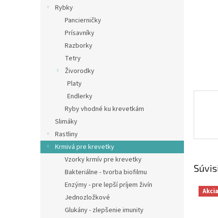
Rybky
Pancierničky
Prísavníky
Razborky
Tetry
Živorodky
Platy
Endlerky
Ryby vhodné ku krevetkám
Slimáky
Rastliny
Krmivá pre krevetky
Vzorky krmív pre krevetky
Súvis
Bakteriálne - tvorba biofilmu
Enzýmy - pre lepší príjem živín
Akci
Jednozložkové
Glukány - zlepšenie imunity