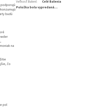
Veľkosť Balení
:
Celé Balenia
podporujú
Položka bola vypredaná…
e konzumujú
vety budú
toré
powder
,
amoniak na
žitie
jšie, čo
e pol