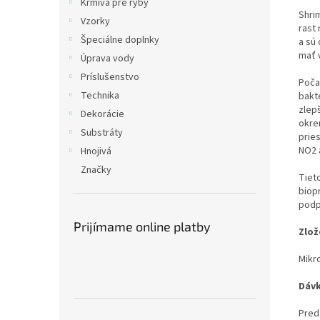
Krmivá pre ryby
Shri
Vzorky
rast 
Špeciálne doplnky
a sú 
mať 
Úprava vody
Príslušenstvo
Poča
Technika
bakté
zlep
Dekorácie
okre
Substráty
prie
NO2 
Hnojivá
Značky
Tiet
biop
podp
Prijímame online platby
Zlož
Mikr
Dáv
Pred