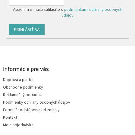
Vložením e-mailu súhlasíte s
podmienkami ochrany osobných
údajov
PRIHLÁSIŤ SA
Z
á
p
ä
Informácie pre vás
t
Doprava a platba
i
Obchodné podmienky
e
Reklamačný poriadok
Podmienky ochrany osobných údajov
Formulár odstúpenia od zmluvy
Kontakt
Moja objednávka