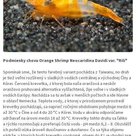
Podmienky chovu Orange Shrimp Neocaridina Davidi var. "Rili"
Spomínali sme, že tento farebný variant pochádza z Taiwanu, no druh
je tiež veľmi rozšírený v sladkých vodách centrálnej a východnej Číny a
Kórei. Červená krevetka, z ktorej bola naša oranžová a neskôr
oranžovo pruhovaná alternatíva vyšľachtená, žije voľne i v sladkých
vodách Európy. Nachádza sa tu avšak v menších počtoch a ide hlavne
o oblasť Nemecka. Teplota vody, z ktorej v prirodzenom prostredí
krevetky pochádzajú, sa naprieč ročnými obdobiami pohybuje medzi 6
až 30 °C v Číne a od 4 do 20 °C v Kórei. Vodu v akváriu odporúčame
udržiavať na úrovni medzi 18 až 30 °C. Krevetky tohto druhu sa ľahko
a rýchlo rozmnožujú a preferujú čistú vodu - pH medzi 6,2 – 8. Obzvlášť
ich poteší nízka úroveň dusičnanov a dusitanov. Čo sa týka objemu
nádrže, v ktorých budú krevetky spokojné, objem do 8 L je vhodný pre