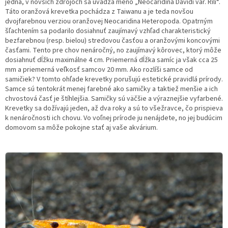
jedná, v novších zdrojoch sa uvádza meno „Neocaridina Davidi var. Rili“.
Táto oranžová krevetka pochádza z Taiwanu a je teda novšou
dvojfarebnou verziou oranžovej Neocaridina Heteropoda. Opatrným
šľachtením sa podarilo dosiahnuť zaujímavý vzhľad charakteristický
bezfarebnou (resp. bielou) stredovou časťou a oranžovými koncovými
časťami. Tento pre chov nenáročný, no zaujímavý kôrovec, ktorý môže
dosiahnuť dĺžku maximálne 4 cm. Priemerná dĺžka samíc ja však cca 25
mm a priemerná veľkosť samcov 20 mm. Ako rozlíši samce od
samičiek? V tomto ohľade krevetky porušujú estetické pravidlá prírody.
Samce sú tentokrát menej farebné ako samičky a taktiež menšie a ich
chvostová časť je štíhlejšia. Samičky sú väčšie a výraznejšie vyfarbené.
Krevetky sa dožívajú jeden, až dva roky a sú to všežravce, čo prispieva
k nenáročnosti ich chovu. Vo voľnej prírode ju nenájdete, no jej budúcim
domovom sa môže pokojne stať aj vaše akvárium.