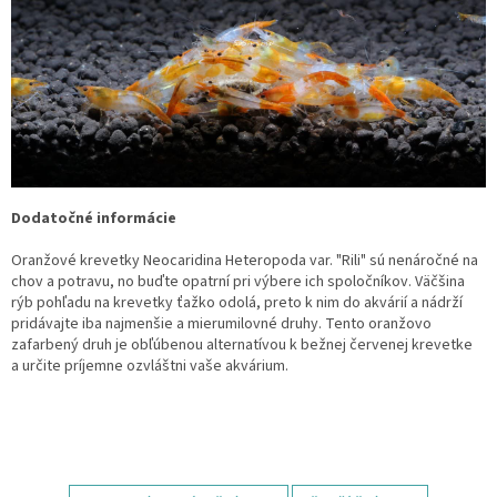
Dodatočné informácie
Oranžové krevetky Neocaridina Heteropoda var. "Rili" sú nenáročné na
chov a potravu, no buďte opatrní pri výbere ich spoločníkov. Väčšina
rýb pohľadu na krevetky ťažko odolá, preto k nim do akvárií a nádrží
pridávajte iba najmenšie a mierumilovné druhy. Tento oranžovo
zafarbený druh je obľúbenou alternatívou k bežnej červenej krevetke
a určite príjemne ozvláštni vaše akvárium.