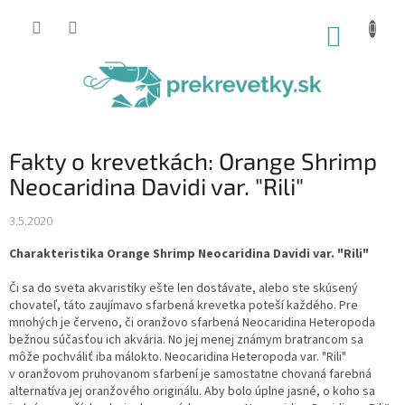
Prejsť
na
NÁKUP
obsah
KOŠÍK
Fakty o krevetkách: Orange Shrimp
Neocaridina Davidi var. "Rili"
3.5.2020
Charakteristika Orange Shrimp Neocaridina Davidi var. "Rili"
Či sa do sveta akvaristiky ešte len dostávate, alebo ste skúsený
chovateľ, táto zaujímavo sfarbená krevetka poteší každého. Pre
mnohých je červeno, či oranžovo sfarbená Neocaridina Heteropoda
bežnou súčasťou ich akvária. No jej menej známym bratrancom sa
môže pochváliť iba málokto. Neocaridina Heteropoda var. "Rili"
v oranžovom pruhovanom sfarbení je samostatne chovaná farebná
alternatíva jej oranžového originálu. Aby bolo úplne jasné, o koho sa