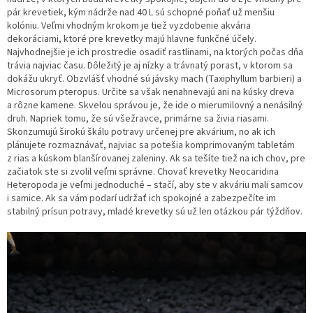
pár krevetiek, kým nádrže nad 40 L sú schopné poňať už menšiu
kolóniu. Veľmi vhodným krokom je tiež vyzdobenie akvária
dekoráciami, ktoré pre krevetky majú hlavne funkčné účely.
Najvhodnejšie je ich prostredie osadiť rastlinami, na ktorých počas dňa
trávia najviac času. Dôležitý je aj nízky a trávnatý porast, v ktorom sa
dokážu ukryť. Obzvlášť vhodné sú jávsky mach (Taxiphyllum barbieri) a
Microsorum pteropus. Určite sa však nenahnevajú ani na kúsky dreva
a rôzne kamene. Skvelou správou je, že ide o mierumilovný a nenásilný
druh. Napriek tomu, že sú všežravce, primárne sa živia riasami.
Skonzumujú širokú škálu potravy určenej pre akvárium, no ak ich
plánujete rozmaznávať, najviac sa potešia komprimovaným tabletám
z rias a kúskom blanšírovanej zaleniny. Ak sa tešíte tiež na ich chov, pre
začiatok ste si zvolil veľmi správne. Chovať krevetky Neocaridina
Heteropoda je veľmi jednoduché – stačí, aby ste v akváriu mali samcov
i samice. Ak sa vám podarí udržať ich spokojné a zabezpečíte im
stabilný prísun potravy, mladé krevetky sú už len otázkou pár týždňov.