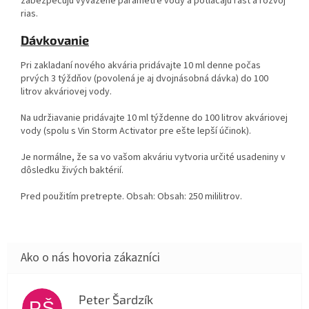
zabezpečujú vyvážené parametre vody a potláčajú rast a rozvoj
rias.
Dávkovanie
Pri zakladaní nového akvária pridávajte 10 ml denne počas
prvých 3 týždňov (povolená je aj dvojnásobná dávka) do 100
litrov akváriovej vody.
Na udržiavanie pridávajte 10 ml týždenne do 100 litrov akváriovej
vody (spolu s Vin Storm Activator pre ešte lepší účinok).
Je normálne, že sa vo vašom akváriu vytvoria určité usadeniny v
dôsledku živých baktérií.
Pred použitím pretrepte. Obsah: Obsah: 250 mililitrov.
Peter Šardzík
PŠ