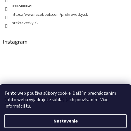
0902480049
https://www.facebook.com/prekrevetky.sk
prekrevetky.sk
Instagram
Tento web používa súbory cookie. Ďalším prechádzaním
tohto webu vyjadrujete súhlas s ich používaním. Viac
Sledovať na Instagrame
informácií
tu
.
Nastavenie
Vytvoril Shoptet