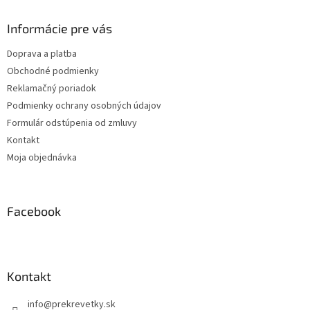
p
ä
Informácie pre vás
t
Doprava a platba
i
Obchodné podmienky
e
Reklamačný poriadok
Podmienky ochrany osobných údajov
Formulár odstúpenia od zmluvy
Kontakt
Moja objednávka
Facebook
Kontakt
info
@
prekrevetky.sk