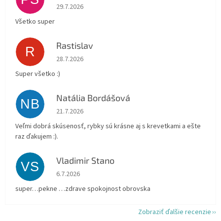
Hodnotenie obchodu je 5 z 5 hviezdičiek.
29.7.2026
Všetko super
Rastislav
R
Hodnotenie obchodu je 5 z 5 hviezdičiek.
28.7.2026
Super všetko :)
Natália Bordášová
NB
Hodnotenie obchodu je 5 z 5 hviezdičiek.
21.7.2026
Veľmi dobrá skúsenosť, rybky sú krásne aj s krevetkami a ešte
raz ďakujem :).
Vladimir Stano
VS
Hodnotenie obchodu je 5 z 5 hviezdičiek.
6.7.2026
super…pekne …zdrave spokojnost obrovska
Zobraziť ďalšie recenzie