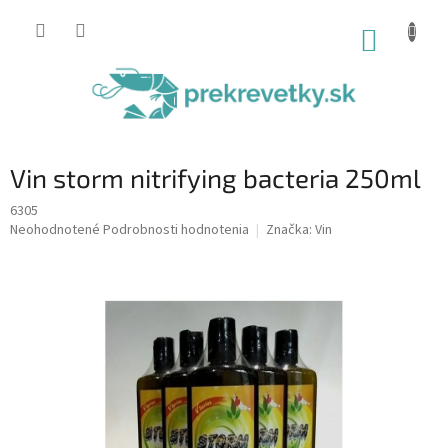
Prejsť
na
NÁKUP
obsah
KOŠÍK
Vin storm nitrifying bacteria 250ml
6305
Priemerné
Neohodnotené
Podrobnosti hodnotenia
Značka:
Vin
hodnotenie
produktu
je
0,0
z
5
hviezdičiek.