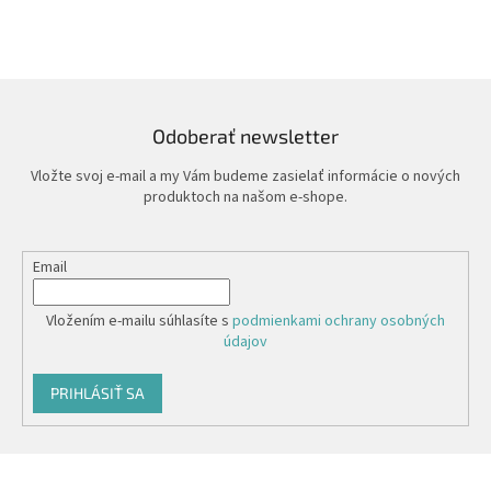
Odoberať newsletter
Vložte svoj e-mail a my Vám budeme zasielať informácie o nových
produktoch na našom e-shope.
Email
Vložením e-mailu súhlasíte s
podmienkami ochrany osobných
údajov
PRIHLÁSIŤ SA
Z
á