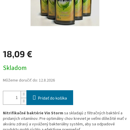
18,09 €
Jednotková
Skladom
cena:
Môžeme doručiť do:
12.8.2026
Pridať do košíka
Nitrifikačné baktérie Vin Storm
sa skladajú z filtračných baktérií a
pridaných vitamínov. Pre optimálny chov kreviet je veľmi dôležité mať v
akváriu zdravý a vyvážený bakteriálny systém, aby sa odpadové
produkty mohli rýchlo a efektívne premieňať.