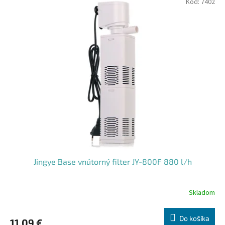
Kód:
7402
Jingye Base vnútorný filter JY-800F 880 l/h
Skladom
Do košíka
11,09 €