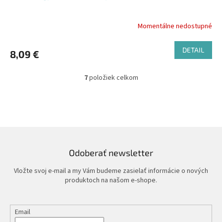
Momentálne nedostupné
DETAIL
8,09 €
7
položiek celkom
O
v
l
á
d
a
c
i
Odoberať newsletter
e
p
Vložte svoj e-mail a my Vám budeme zasielať informácie o nových
r
produktoch na našom e-shope.
v
k
y
Email
v