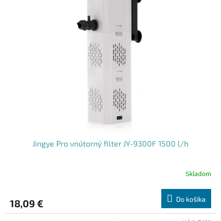
Jingye Pro vnútorný filter JY-9300F 1500 l/h
Skladom
Do košíka
18,09 €