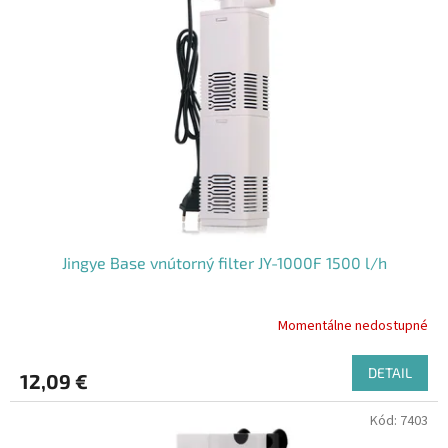
i
p
s
r
p
o
r
d
o
u
d
k
u
t
k
o
t
v
o
v
Jingye Base vnútorný filter JY-1000F 1500 l/h
Momentálne nedostupné
DETAIL
12,09 €
Kód:
7403