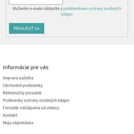
ý
p
Vložením e-mailu súhlasíte s
podmienkami ochrany osobných
i
údajov
s
u
PRIHLÁSIŤ SA
Z
á
p
ä
Informácie pre vás
t
Doprava a platba
i
Obchodné podmienky
e
Reklamačný poriadok
Podmienky ochrany osobných údajov
Formulár odstúpenia od zmluvy
Kontakt
Moja objednávka