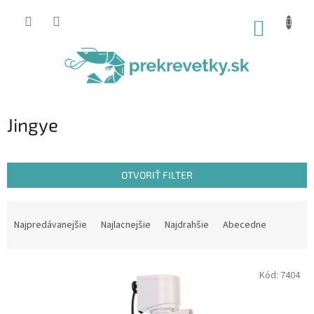
Prejsť
na
NÁKUP
obsah
KOŠÍK
Jingye
OTVORIŤ FILTER
R
a
Najpredávanejšie
Najlacnejšie
Najdrahšie
Abecedne
d
e
V
n
Kód:
7404
ý
i
p
e