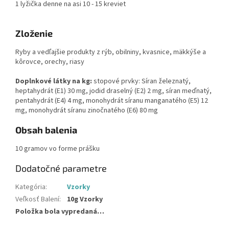
1 lyžička denne na asi 10 - 15 kreviet
Zloženie
Ryby a vedľajšie produkty z rýb, obilniny, kvasnice, mäkkýše a
kôrovce, orechy, riasy
Doplnkové látky na kg:
stopové prvky:
Síran železnatý,
heptahydrát (E1) 30 mg, jodid draselný (E2) 2 mg, síran meďnatý,
pentahydrát (E4) 4 mg, monohydrát síranu manganatého (E5) 12
mg, monohydrát síranu zinočnatého (E6) 80 mg
Obsah balenia
10 gramov vo forme prášku
Dodatočné parametre
Kategória
:
Vzorky
Veľkosť Balení
:
10g Vzorky
Položka bola vypredaná…