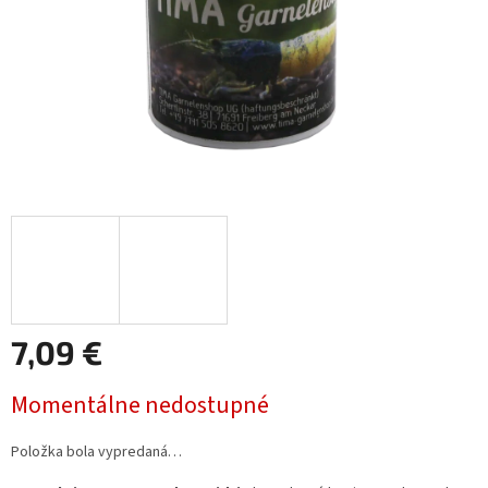
7,09 €
Jednotková
Momentálne nedostupné
cena:
Položka bola vypredaná…