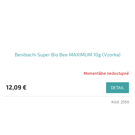
Benibachi Super Bio Bee MAXIMUM 10g (Vzorka)
Momentálne nedostupné
Priemerné
hodnotenie
produktu
12,09 €
DETAIL
je
5,0
Kód:
2550
z
5
hviezdičiek.