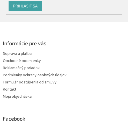
PRIHLÁSIŤ SA
Z
á
p
ä
Informácie pre vás
t
Doprava a platba
i
Obchodné podmienky
e
Reklamačný poriadok
Podmienky ochrany osobných údajov
Formulár odstúpenia od zmluvy
Kontakt
Moja objednávka
Facebook