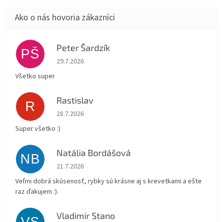
Peter Šardzík
PŠ
Hodnotenie obchodu je 5 z 5 hviezdičiek.
29.7.2026
Všetko super
Rastislav
R
Hodnotenie obchodu je 5 z 5 hviezdičiek.
28.7.2026
Super všetko :)
Natália Bordášová
NB
Hodnotenie obchodu je 5 z 5 hviezdičiek.
21.7.2026
Veľmi dobrá skúsenosť, rybky sú krásne aj s krevetkami a ešte
raz ďakujem :).
Vladimir Stano