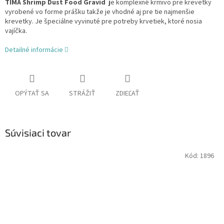
TIMA Shrimp Dust Food Gravid
j
e komplexné krmivo pre krevetky
vyrobené vo forme prášku takže je vhodné aj pre tie najmenšie
krevetky. Je špeciálne vyvinuté pre potreby krvetiek, ktoré nosia
vajíčka.
Detailné informácie
OPÝTAŤ SA
STRÁŽIŤ
ZDIEĽAŤ
Súvisiaci tovar
Kód:
1896