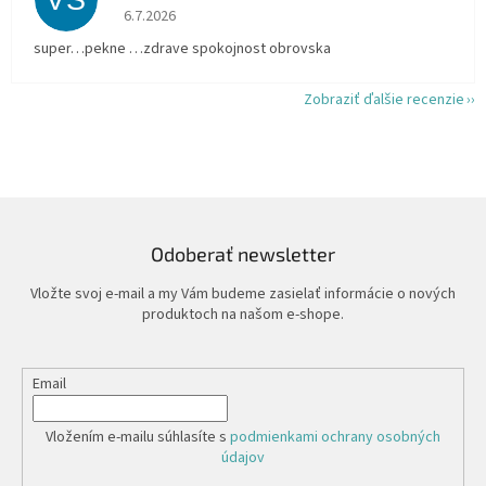
VS
Hodnotenie obchodu je 5 z 5 hviezdičiek.
6.7.2026
super…pekne …zdrave spokojnost obrovska
Zobraziť ďalšie recenzie
Odoberať newsletter
Vložte svoj e-mail a my Vám budeme zasielať informácie o nových
produktoch na našom e-shope.
Email
Vložením e-mailu súhlasíte s
podmienkami ochrany osobných
údajov