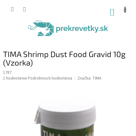
Prejsť
na
NÁKUP
obsah
KOŠÍK
TIMA Shrimp Dust Food Gravid 10g
(Vzorka)
1787
Priemerné
1 hodnotenie
Podrobnosti hodnotenia
Značka:
TIMA
hodnotenie
produktu
je
5,0
z
5
hviezdičiek.