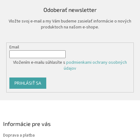
Odoberať newsletter
Vložte svoj e-mail a my Vám budeme zasielať informácie o nových
produktoch na našom e-shope.
Email
Vložením e-mailu súhlasíte s
podmienkami ochrany osobných
údajov
PRIHLÁSIŤ SA
Z
á
p
ä
Informácie pre vás
t
Doprava a platba
i