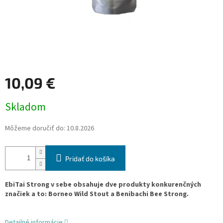
10,09 €
Jednotková
Skladom
cena:
Môžeme doručiť do:
10.8.2026
Pridať do košíka
EbiTai Strong v sebe obsahuje dve produkty konkurenčných
značiek a to: Borneo Wild Stout a Benibachi Bee Strong.
Detailné informácie