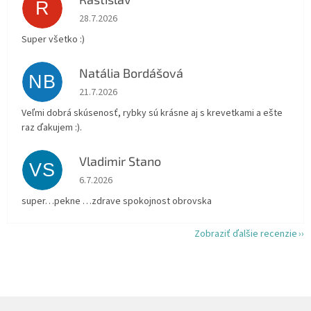
R
Hodnotenie obchodu je 5 z 5 hviezdičiek.
28.7.2026
Super všetko :)
Natália Bordášová
NB
Hodnotenie obchodu je 5 z 5 hviezdičiek.
21.7.2026
Veľmi dobrá skúsenosť, rybky sú krásne aj s krevetkami a ešte
raz ďakujem :).
Vladimir Stano
VS
Hodnotenie obchodu je 5 z 5 hviezdičiek.
6.7.2026
super…pekne …zdrave spokojnost obrovska
Zobraziť ďalšie recenzie