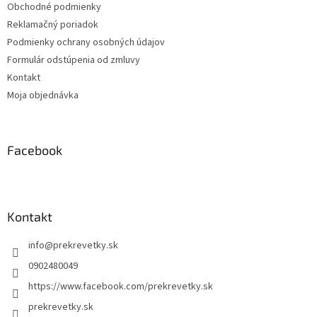
Obchodné podmienky
e
Reklamačný poriadok
Podmienky ochrany osobných údajov
Formulár odstúpenia od zmluvy
Kontakt
Moja objednávka
Facebook
Kontakt
info
@
prekrevetky.sk
0902480049
https://www.facebook.com/prekrevetky.sk
prekrevetky.sk