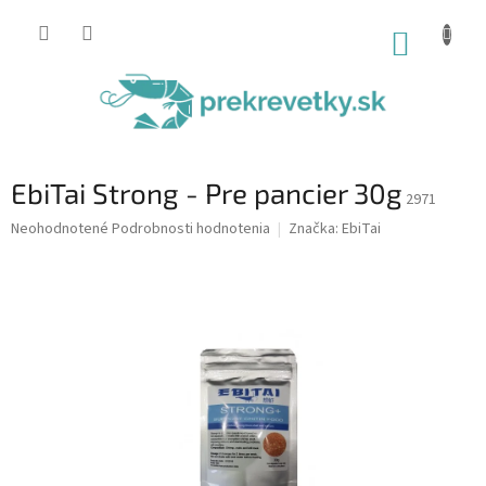
Prejsť
na
NÁKUP
obsah
KOŠÍK
EbiTai Strong - Pre pancier 30g
2971
Priemerné
Neohodnotené
Podrobnosti hodnotenia
Značka:
EbiTai
hodnotenie
produktu
je
0,0
z
5
hviezdičiek.