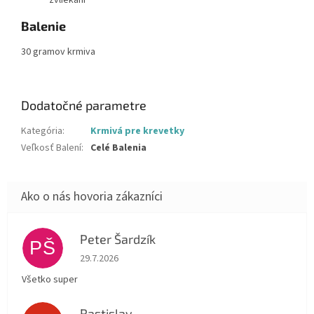
zvliekaní
Balenie
30 gramov krmiva
Dodatočné parametre
Kategória
:
Krmivá pre krevetky
Veľkosť Balení
:
Celé Balenia
Peter Šardzík
PŠ
Hodnotenie obchodu je 5 z 5 hviezdičiek.
29.7.2026
Všetko super
Rastislav