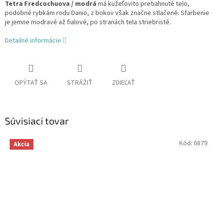
Tetra Fredcochuova / modrá
má kužeľovito pretiahnuté telo,
podobné rybkám rodu Danio, z bokov však značne stlačené. Sfarbenie
je jemne modravé až fialové, po stranách tela striebristé.
Detailné informácie
OPÝTAŤ SA
STRÁŽIŤ
ZDIEĽAŤ
Súvisiaci tovar
Kód:
6879
Akcia