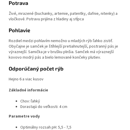
Potrava
Živé, mrazené (buchanky, artemie, patentky, dafnie, nitenky) a
vločkové. Potravu prijíma z hladiny aj stĺpca
Pohlavie
Rozdiel medzi pohlavím nemožno u mladých rýb ľahko zistiť.
Obyčajne je samček je štíhlejší pretiahnutejší, postranný pás je
výraznejší. Samička je v brušku plnšia. Samček má výraznejší
kovovo modrý pás a bielo lemované končeky plutiev.
Odporúčaný počet rýb
Hejno 6 a viac kusov
Základné informácie
Chov: ľahký
Dorastajú do veľkosti: 4 cm
Parametre vody
Optimálny rozsah pH: 5,5 - 7,5