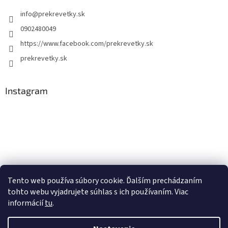
info
@
prekrevetky.sk
0902480049
https://www.facebook.com/prekrevetky.sk
prekrevetky.sk
Instagram
Tento web používa súbory cookie. Ďalším prechádzaním
tohto webu vyjadrujete súhlas s ich používaním. Viac
Sledovať na Instagrame
informácií
tu
.