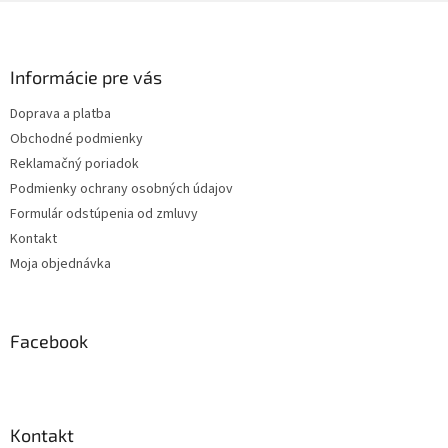
Z
á
p
ä
Informácie pre vás
t
Doprava a platba
i
Obchodné podmienky
e
Reklamačný poriadok
Podmienky ochrany osobných údajov
Formulár odstúpenia od zmluvy
Kontakt
Moja objednávka
Facebook
Kontakt