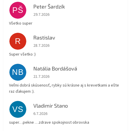
Peter Šardzík
PŠ
Hodnotenie obchodu je 5 z 5 hviezdičiek.
29.7.2026
Všetko super
Rastislav
R
Hodnotenie obchodu je 5 z 5 hviezdičiek.
28.7.2026
Super všetko :)
Natália Bordášová
NB
Hodnotenie obchodu je 5 z 5 hviezdičiek.
21.7.2026
Veľmi dobrá skúsenosť, rybky sú krásne aj s krevetkami a ešte
raz ďakujem :).
Vladimir Stano
VS
Hodnotenie obchodu je 5 z 5 hviezdičiek.
6.7.2026
super…pekne …zdrave spokojnost obrovska