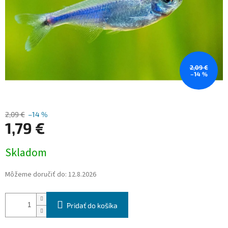
2,09 €
–14 %
2,09 €
–14 %
1,79 €
Jednotková
Skladom
cena:
Môžeme doručiť do:
12.8.2026
Pridať do košíka