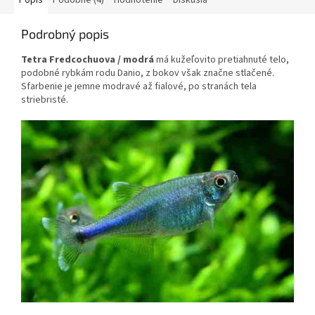
Popis
Podobné (4)
Hodnotenie
Diskusia
Podrobný popis
Tetra Fredcochuova / modrá
má kužeľovito pretiahnuté telo,
podobné rybkám rodu Danio, z bokov však značne stlačené.
Sfarbenie je jemne modravé až fialové, po stranách tela
striebristé.