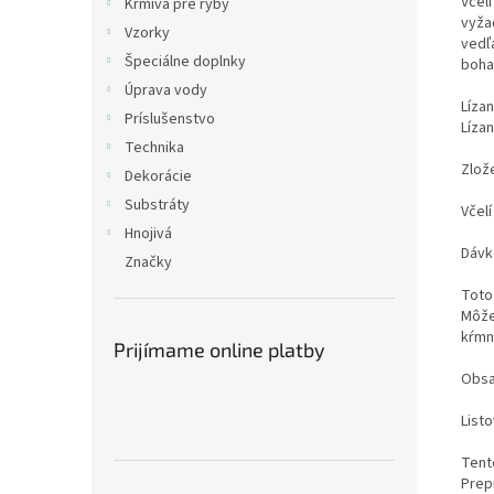
Včel
Krmivá pre ryby
vyža
Vzorky
vedľa
Špeciálne doplnky
boha
Úprava vody
Líza
Príslušenstvo
Lízan
Technika
Zlož
Dekorácie
Substráty
Včelí
Hnojivá
Dávk
Značky
Toto 
Môže
kŕmnu
Prijímame online platby
Obsa
List
Tent
Prep