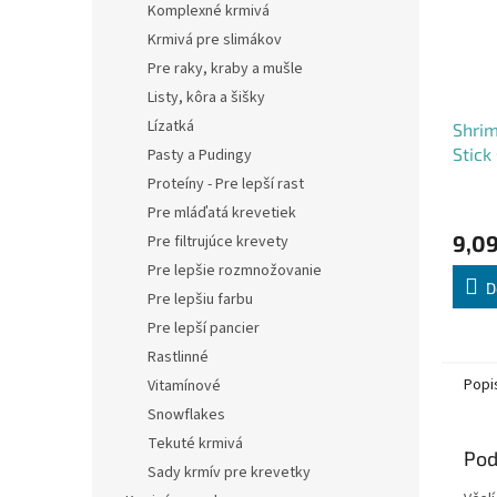
Komplexné krmivá
Krmivá pre slimákov
Pre raky, kraby a mušle
Listy, kôra a šišky
Lízatká
Shrim
Stick
Pasty a Pudingy
Proteíny - Pre lepší rast
Pre mláďatá krevetiek
9,09
Pre filtrujúce krevety
Pre lepšie rozmnožovanie
D
Pre lepšiu farbu
Pre lepší pancier
Rastlinné
Popi
Vitamínové
Snowflakes
Tekuté krmivá
Pod
Sady krmív pre krevetky