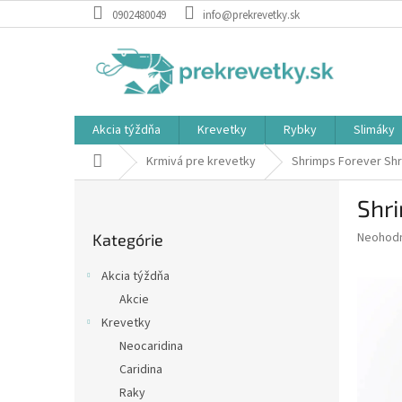
Prejsť
0902480049
info@prekrevetky.sk
na
obsah
Akcia týždňa
Krevetky
Rybky
Slimáky
Domov
Krmivá pre krevetky
Shrimps Forever Shr
B
Shri
o
Preskočiť
č
Priemer
Neohod
Kategórie
kategórie
n
hodnote
ý
produkt
Akcia týždňa
p
je
Akcie
0,0
a
z
Krevetky
n
5
e
Neocaridina
hviezdič
l
Caridina
Raky