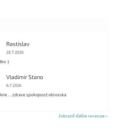
Rastislav
Hodnotenie obchodu je 5 z 5 hviezdičiek.
28.7.2026
ko :)
Vladimir Stano
Hodnotenie obchodu je 5 z 5 hviezdičiek.
6.7.2026
kne …zdrave spokojnost obrovska
Zobraziť ďalšie recenzie