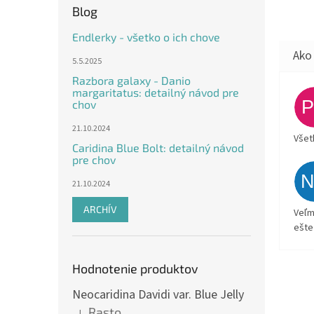
Blog
Endlerky - všetko o ich chove
5.5.2025
Razbora galaxy - Danio
margaritatus: detailný návod pre
chov
21.10.2024
Všet
Caridina Blue Bolt: detailný návod
pre chov
21.10.2024
ARCHÍV
Veľm
ešte
Hodnotenie produktov
Neocaridina Davidi var. Blue Jelly
Rasto
|