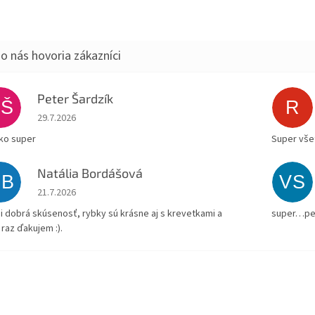
Peter Šardzík
PŠ
R
Hodnotenie obchodu je 5 z 5 hviezdičiek.
29.7.2026
ko super
Super všet
Natália Bordášová
NB
VS
Hodnotenie obchodu je 5 z 5 hviezdičiek.
21.7.2026
i dobrá skúsenosť, rybky sú krásne aj s krevetkami a
super…pe
 raz ďakujem :).