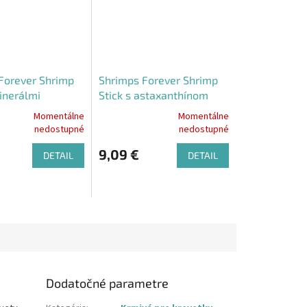
Forever Shrimp
Shrimps Forever Shrimp
inerálmi
Stick s astaxanthínom
Momentálne
Momentálne
Priemerné
nedostupné
nedostupné
e
hodnotenie
produktu
9,09 €
DETAIL
DETAIL
je
5,0
z
5
.
hviezdičiek.
Dodatočné parametre