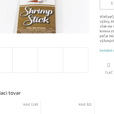
Včelí peľ
výživy, 
však nie 
krmiva st
peľ je ti
výživných
Detailné 
TLAČ
iaci tovar
Kód:
1243
Kód:
921