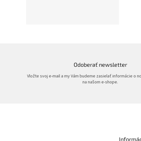
Odoberať newsletter
Vložte svoj e-mail a my Vám budeme zasielať informácie o 
na našom e-shope.
Z
á
p
ä
t
Informác
i