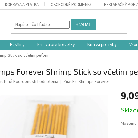
DOPRAVA A PLATBA
OBCHODNÉ PODMIENKY
REKLAMAČNÝ PORI
HĽADAŤ
Rastliny
Krmivá pre krevetky
Krmivá pre ryby
Vzor
imp Stick so včelím peľom
mps Forever Shrimp Stick so včelím p
né
notené
Podrobnosti hodnotenia
Značka:
Shrimps Forever
nie
9,0
u
Jednotk
Skla
cena:
iek.
Môžeme d