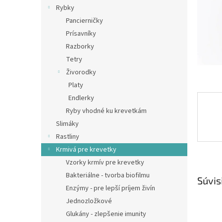
Rybky
Pancierničky
Prísavníky
Razborky
Tetry
Živorodky
Platy
Endlerky
Ryby vhodné ku krevetkám
Slimáky
Rastliny
Krmivá pre krevetky
Vzorky krmív pre krevetky
Bakteriálne - tvorba biofilmu
Súvis
Enzýmy - pre lepší príjem živín
Jednozložkové
Glukány - zlepšenie imunity