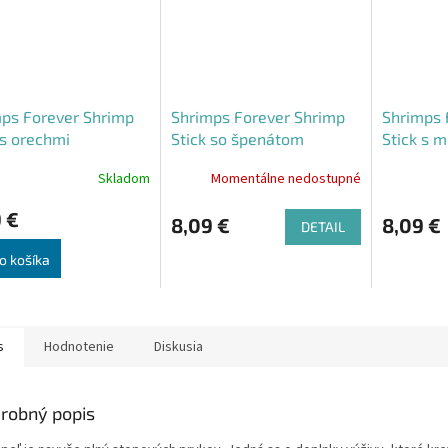
ps Forever Shrimp
Shrimps Forever Shrimp
Shrimps 
 s orechmi
Stick so špenátom
Stick s m
Skladom
Momentálne nedostupné
Priemerné
hodnoteni
 €
produktu
8,09 €
8,09 €
DETAIL
je
5,0
o košíka
z
5
hviezdičiek
s
Hodnotenie
Diskusia
robný popis