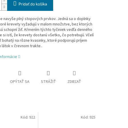
Pridať do košíka
 je navyše plný stopových prvkov. Jedná sa o doplnky
ktoré krevety vyžadujú v malom množstve, bez ktorých
sú schopní žiť. Kŕmením týchto tyčiniek vedľa denného
e si istí, že krevety dostanú všetko, čo potrebujú. Včelí
ež bohatý na rôzne kvasinky, ktoré podporujú príjem
 látok v črevnom trakte..
informácie
OPÝTAŤ SA
STRÁŽIŤ
ZDIEĽAŤ
Kód:
922
Kód:
925