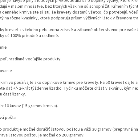
í peľ je navyše plný stopových prvkov. Jedná sa o doplnky výživy, ktoré kr
dujú v malom množstve, bez ktorých však nie sú schopní žiť. Kŕmením týcht
 denného krmiva ste si istí, že krevety dostanú všetko, čo potrebujú. Včelí 
tý na rôzne kvasinky, ktoré podporujú príjem výživných látok v črevnom tra
nky kreviet z včelieho peľu tvoria zdravé a zábavné občerstvenie pre vaše 
ky sú 100% prírodné a rastlinné.
enie
 peľ, rastlinné vedľajšie produkty
ovanie
krmivo používajte ako doplnkové krmivo pre krevety. Na 50 kreviet dajte as
te dať +/- 2-krát týždenne lízatko. Tyčinku môžete držať v akváriu, kým n
 časť lízanky.
h: 10 kusov (15 gramov krmiva).
ová pošta
o produkt je možné doručiť listovou poštou a váži 30 gramov (prepravná h
rava listovou poštou je možná do 200 gramov.