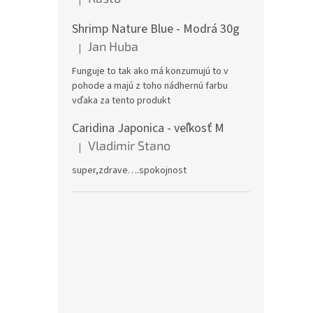
Hodnotenie produktu je 5 z 5 hviezdičiek.
Shrimp Nature Blue - Modrá 30g
Jan Huba
|
Hodnotenie produktu je 5 z 5 hviezdičiek.
Funguje to tak ako má konzumujú to v
pohode a majú z toho nádhernú farbu
vďaka za tento produkt
Caridina Japonica - veľkosť M
Vladimir Stano
|
Hodnotenie produktu je 5 z 5 hviezdičiek.
super,zdrave….spokojnost