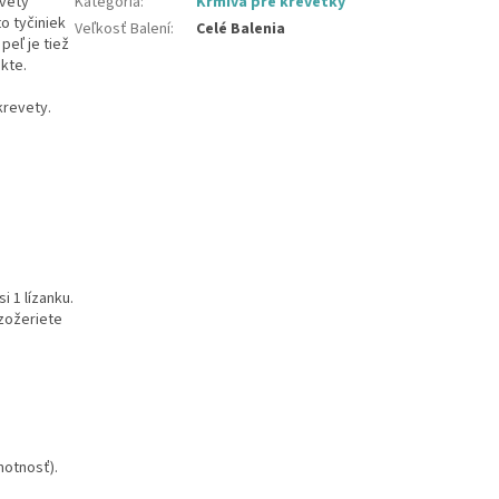
evety
Kategória
:
Krmivá pre krevetky
o tyčiniek
Veľkosť Balení
:
Celé Balenia
peľ je tiež
kte.
krevety.
i 1 lízanku.
ezožeriete
motnosť).