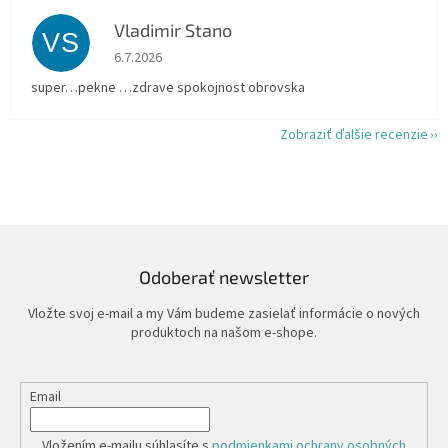
Vladimir Stano
VS
Hodnotenie obchodu je 5 z 5 hviezdičiek.
6.7.2026
super…pekne …zdrave spokojnost obrovska
Zobraziť ďalšie recenzie
Odoberať newsletter
Vložte svoj e-mail a my Vám budeme zasielať informácie o nových
produktoch na našom e-shope.
Email
Vložením e-mailu súhlasíte s
podmienkami ochrany osobných