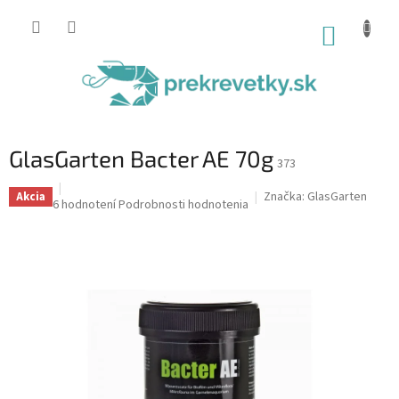
Prejsť
na
NÁKUP
obsah
KOŠÍK
GlasGarten Bacter AE 70g
373
Značka:
GlasGarten
Akcia
Priemerné
6 hodnotení
Podrobnosti hodnotenia
hodnotenie
produktu
je
5,0
z
5
hviezdičiek.