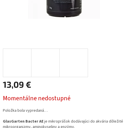
13,09 €
Jednotková
Momentálne nedostupné
cena:
Položka bola vypredaná…
GlasGarten Bacter AE
je mikroprášok dodávajúci do akvária dôležité
mikroorganizmy, aminokyseliny a enzýmy.