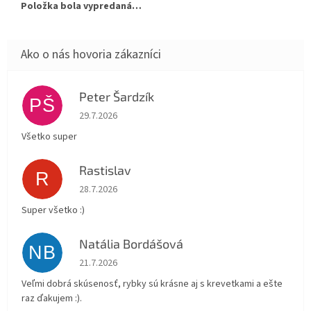
Položka bola vypredaná…
Peter Šardzík
PŠ
Hodnotenie obchodu je 5 z 5 hviezdičiek.
29.7.2026
Všetko super
Rastislav
R
Hodnotenie obchodu je 5 z 5 hviezdičiek.
28.7.2026
Super všetko :)
Natália Bordášová
NB
Hodnotenie obchodu je 5 z 5 hviezdičiek.
21.7.2026
Veľmi dobrá skúsenosť, rybky sú krásne aj s krevetkami a ešte
raz ďakujem :).