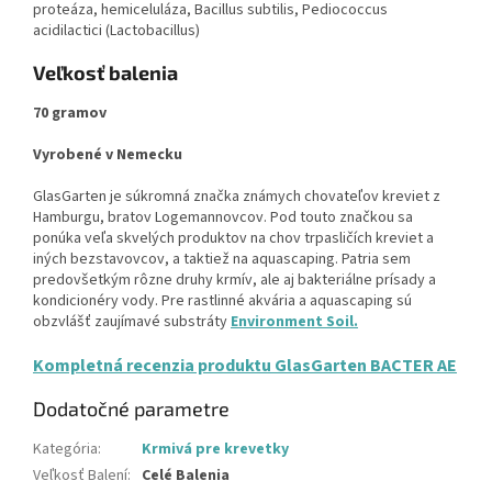
proteáza, hemiceluláza, Bacillus subtilis, Pediococcus
acidilactici (Lactobacillus)
Veľkosť balenia
70 gramov
Vyrobené v Nemecku
GlasGarten je súkromná značka známych chovateľov kreviet z
Hamburgu, bratov Logemannovcov. Pod touto značkou sa
ponúka veľa skvelých produktov na chov trpasličích kreviet a
iných bezstavovcov, a taktiež na aquascaping. Patria sem
predovšetkým rôzne druhy krmív, ale aj bakteriálne prísady a
kondicionéry vody. Pre rastlinné akvária a aquascaping sú
obzvlášť zaujímavé substráty
Environment Soil.
Kompletná recenzia produktu GlasGarten BACTER AE
Dodatočné parametre
Kategória
:
Krmivá pre krevetky
Veľkosť Balení
:
Celé Balenia