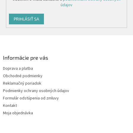
údajov
PRIHLÁSIŤ SA
Z
á
p
ä
Informácie pre vás
t
Doprava a platba
i
Obchodné podmienky
e
Reklamačný poriadok
Podmienky ochrany osobných údajov
Formulár odstúpenia od zmluvy
Kontakt
Moja objednávka