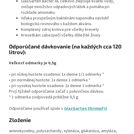
GlasGarten Bacter AE celkovo zlepšuje kvalitu vody,
znižuje množstvo odpadových látok a pomáha pri
rozklade amoniaku.
Vďaka prospešným baktériám napomáha nastoliť
biologickú rovnováhu v každom akváriu.
Komplexný zdroj krmiva pre všetky krevety
Krevetkám zabezpečí všetky dôležité živiny
Odporúčané dávkovanie (na každých cca 120
litrov):
Veľkosť odmerky je 0,5g
• pri nízkej hustote osadenia: 1x denne 1/2 odmerky *
• pri normálnej hustote: 1x denne 1 odmerka *
• pri vysokej hustote osadenia: 2x denne 1 odmerka *
Prvý týždeň odporúčame začať s polovičnou dávkou.
* 1 odmerka zodpovedá približne 0,5 g
Odporúčame používať spolu s
GlasGarten ShrimpFit
Zloženie
aminokyseliny, polysacharidy, xylanáza, glukanáza, amyláza,