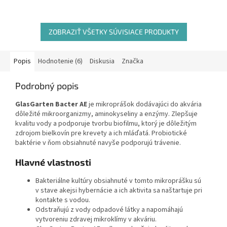
ZOBRAZIŤ VŠETKY SÚVISIACE PRODUKTY
Popis
Hodnotenie (6)
Diskusia
Značka
Podrobný popis
GlasGarten Bacter AE
je mikroprášok dodávajúci do akvária
dôležité mikroorganizmy, aminokyseliny a enzýmy. Zlepšuje
kvalitu vody a podporuje tvorbu biofilmu, ktorý je dôležitým
zdrojom bielkovín pre krevety a ich mláďatá. Probiotické
baktérie v ňom obsiahnuté navyše podporujú trávenie.
Hlavné vlastnosti
Bakteriálne kultúry obsiahnuté v tomto mikroprášku sú
v stave akejsi hybernácie a ich aktivita sa naštartuje pri
kontakte s vodou.
Odstraňujú z vody odpadové látky a napomáhajú
vytvoreniu zdravej mikroklímy v akváriu.