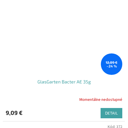
12,09 €
–24 %
GlasGarten Bacter AE 35g
Momentálne nedostupné
9,09 €
DETAIL
Kód:
372