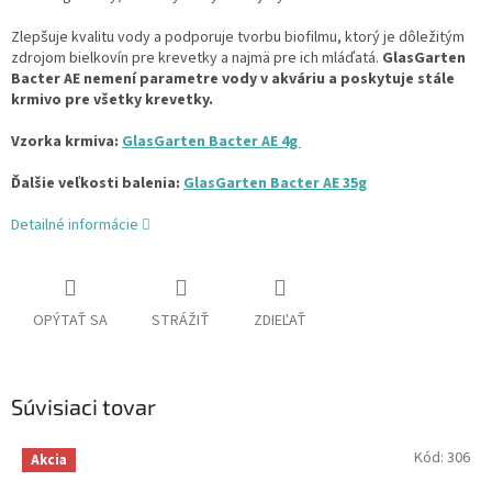
Zlepšuje kvalitu vody a podporuje tvorbu biofilmu, ktorý je dôležitým
zdrojom bielkovín pre krevetky a najmä pre ich mláďatá.
GlasGarten
Bacter AE nemení parametre vody v akváriu a poskytuje stále
krmivo pre všetky krevetky.
Vzorka krmiva:
GlasGarten Bacter AE 4g
Ďalšie veľkosti balenia:
GlasGarten Bacter AE 35g
Detailné informácie
OPÝTAŤ SA
STRÁŽIŤ
ZDIEĽAŤ
Súvisiaci tovar
Kód:
306
Akcia