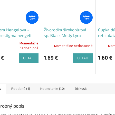
2,09 €
2,09 €
–28 %
–19 %
ora Hengelova -
Živorodka širokoplutvá
Gupka dú
nostigma hengeli
sp. Black Molly Lyra -
reticulat
Poecilia latipinna sp.
Samček
Momentálne
Momentálne nedostupné
Mom
erné
Black Molly Lyra
nedostupné
tenie
ktu
 €
1,69 €
1,60 €
DETAIL
DETAIL
ičiek.
s
Podobné (4)
Hodnotenie (10)
Diskusia
robný popis