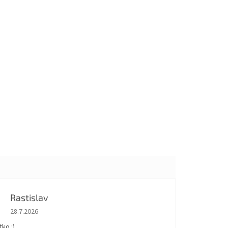
Rastislav
Hodnotenie obchodu je 5 z 5 hviezdičiek.
28.7.2026
ko :)