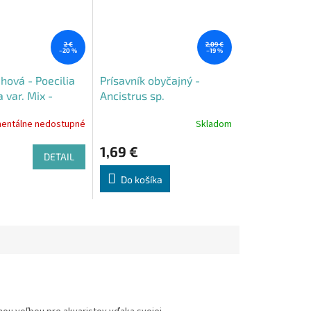
2 €
2,09 €
–20 %
–19 %
hová - Poecilia
Prísavník obyčajný -
a var. Mix -
Ancistrus sp.
entálne nedostupné
Skladom
1,69 €
DETAIL
Do košíka