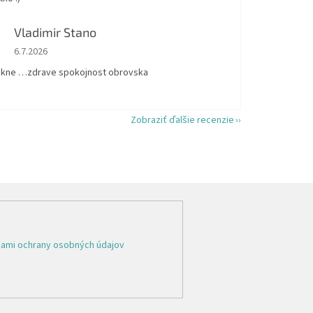
Vladimir Stano
Hodnotenie obchodu je 5 z 5 hviezdičiek.
6.7.2026
kne …zdrave spokojnost obrovska
Zobraziť ďalšie recenzie
ami ochrany osobných údajov