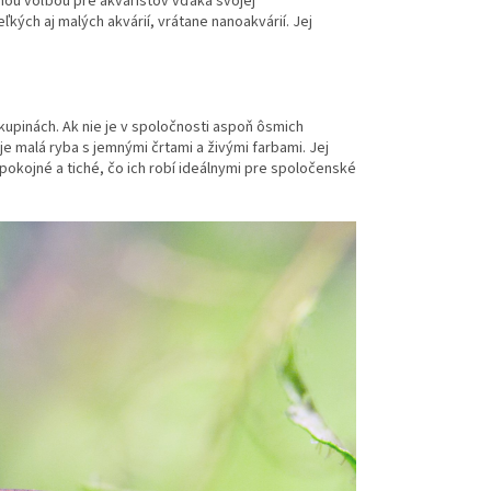
enou voľbou pre akvaristov vďaka svojej
kých aj malých akvárií, vrátane nanoakvárií. Jej
skupinách. Ak nie je v spoločnosti aspoň ôsmich
e malá ryba s jemnými črtami a živými farbami. Jej
pokojné a tiché, čo ich robí ideálnymi pre spoločenské