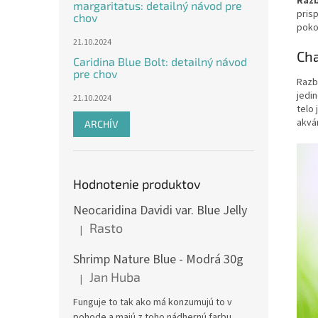
Razb
margaritatus: detailný návod pre
prisp
chov
poko
21.10.2024
Cha
Caridina Blue Bolt: detailný návod
pre chov
Razbo
jedi
21.10.2024
telo
akvá
ARCHÍV
Hodnotenie produktov
Neocaridina Davidi var. Blue Jelly
Rasto
|
Hodnotenie produktu je 5 z 5 hviezdičiek.
Shrimp Nature Blue - Modrá 30g
Jan Huba
|
Hodnotenie produktu je 5 z 5 hviezdičiek.
Funguje to tak ako má konzumujú to v
pohode a majú z toho nádhernú farbu