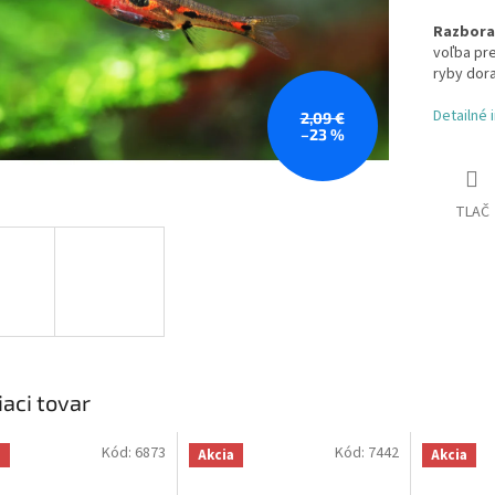
Razbora
voľba pre
ryby dora
Detailné 
2,09 €
–23 %
TLAČ
iaci tovar
Kód:
6873
Kód:
7442
a
Akcia
Akcia