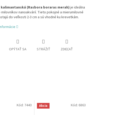
 kalimantanská (Rasbora boraras merah)
je ideálna
 milovníkov nanoakvárií. Tieto pokojné a mierumilovné
stajú do veľkosti 2-3 cm a sú vhodné ku krevetkám.
informácie
OPÝTAŤ SA
STRÁŽIŤ
ZDIEĽAŤ
Kód:
7440
Kód:
6863
Akcia