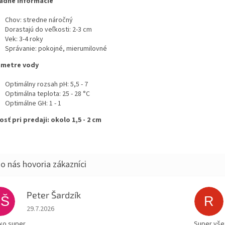
adné informácie
Chov: stredne náročný
Dorastajú do veľkosti: 2-3 cm
Vek: 3-4 roky
Správanie: pokojné, mierumilovné
ametre vody
Optimálny rozsah pH: 5,5 - 7
Optimálna teplota: 25 - 28 °C
Optimálne GH: 1 - 1
osť pri predaji: okolo 1,5 - 2 cm
Peter Šardzík
PŠ
R
Hodnotenie obchodu je 5 z 5 hviezdičiek.
29.7.2026
ko super
Super všet