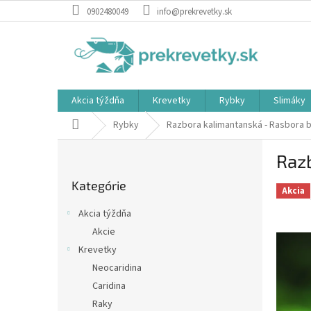
Prejsť
0902480049
info@prekrevetky.sk
na
obsah
Akcia týždňa
Krevetky
Rybky
Slimáky
Domov
Rybky
Razbora kalimantanská - Rasbora 
B
Raz
o
Preskočiť
č
Kategórie
kategórie
n
Akcia
ý
Akcia týždňa
p
Akcie
a
Krevetky
n
e
Neocaridina
l
Caridina
Raky