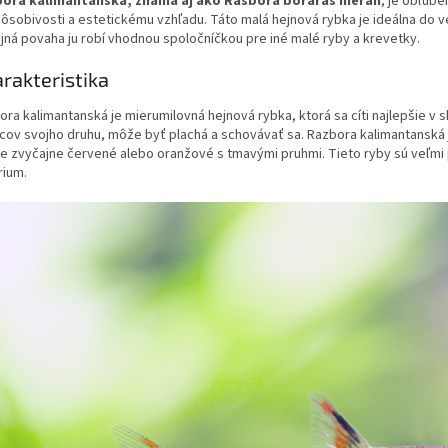
ora kalimantanská, známa aj ako Rasbora boraras merah
, je obľúb
ôsobivosti a estetickému vzhľadu. Táto malá hejnová rybka je ideálna do veľ
jná povaha ju robí vhodnou spoločníčkou pre iné malé ryby a krevetky.
rakteristika
ra kalimantanská je mierumilovná hejnová rybka, ktorá sa cíti najlepšie v 
ncov svojho druhu, môže byť plachá a schovávať sa. Razbora kalimantanská j
 je zvyčajne červené alebo oranžové s tmavými pruhmi. Tieto ryby sú veľmi 
rium.