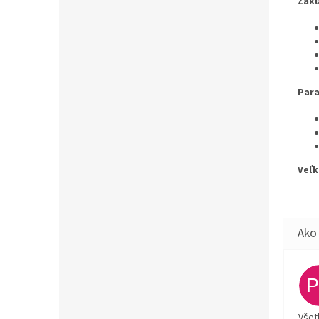
Zákl
Par
Veľk
Všet