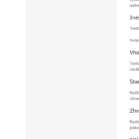
nutné
Zná
Tiet
Svoj
Vho
Tiet
rast
Sta
Razb
stra
Zhr
Razb
poko