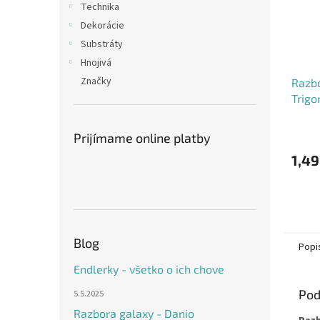
Technika
Dekorácie
Substráty
Hnojivá
Značky
Razb
Trigo
Priem
Prijímame online platby
hodno
produ
1,49
je
5,0
z
5
hviezd
Blog
Popi
Endlerky - všetko o ich chove
Pod
5.5.2025
Razbora galaxy - Danio