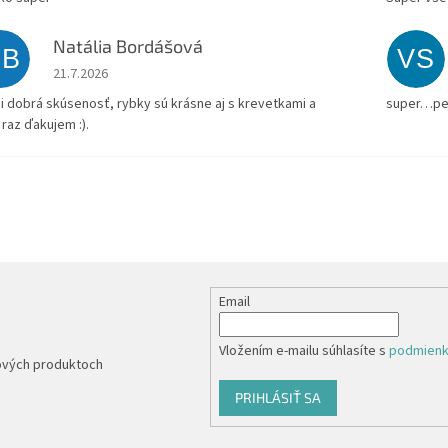
Natália Bordášová
NB
VS
Hodnotenie obchodu je 5 z 5 hviezdičiek.
21.7.2026
i dobrá skúsenosť, rybky sú krásne aj s krevetkami a
super…pe
 raz ďakujem :).
Email
Vložením e-mailu súhlasíte s
podmienk
nových produktoch
PRIHLÁSIŤ SA