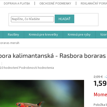
DOPRAVA A PLATBA
OBCHODNÉ PODMIENKY
REKLAMAČNÝ PORI
HĽADAŤ
Rastliny
Krmivá pre krevetky
Krmivá pre ryby
Vzor
boraras merah
bora kalimantanská - Rasbora borara
Priemerné
10 hodnotení
Podrobnosti hodnotenia
hodnotenie
produktu
2,09 €
–
1,59
je
4,5
z
Jednotk
Momen
5
cena:
hviezdičiek.
Položka 