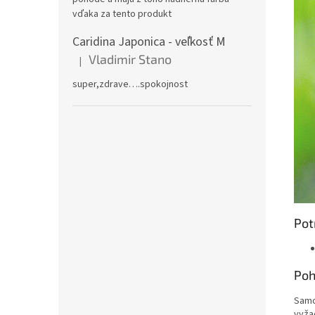
vďaka za tento produkt
Caridina Japonica - veľkosť M
Vladimir Stano
|
Hodnotenie produktu je 5 z 5 hviezdičiek.
super,zdrave….spokojnost
Pot
Poh
Samc
vyžad