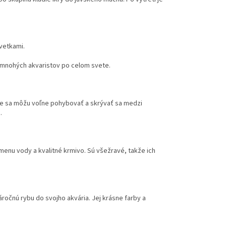
vetkami.
a mnohých akvaristov po celom svete.
kde sa môžu voľne pohybovať a skrývať sa medzi
.
menu vody a kvalitné krmivo. Sú všežravé, takže ich
ročnú rybu do svojho akvária. Jej krásne farby a