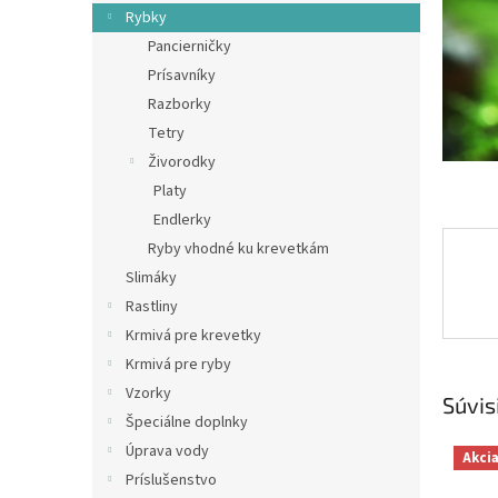
Rybky
Pancierničky
Prísavníky
Razborky
Tetry
Živorodky
Platy
Endlerky
Ryby vhodné ku krevetkám
Slimáky
Rastliny
Krmivá pre krevetky
Krmivá pre ryby
Vzorky
Súvis
Špeciálne doplnky
Úprava vody
Akci
Príslušenstvo