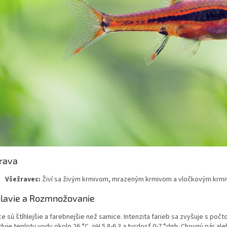
rava
Všežravec:
Živí sa živým krmivom, mrazeným krmivom a vločkovým krmivom
lavie a Rozmnožovanie
e sú štíhlejšie a farebnejšie než samice. Intenzita farieb sa zvyšuje s po
uje teplotu vody okolo 26 °C, pH 5.8-6.3 a tvrdosť 0-7 °dgh. Chovný pár ale