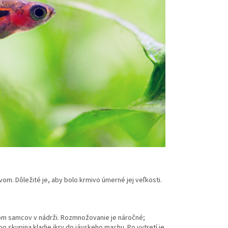
. Dôležité je, aby bolo krmivo úmerné jej veľkosti.
čtom samcov v nádrži. Rozmnožovanie je náročné;
bo skupina kladie ikry do jávskeho machu. Po vytretí je