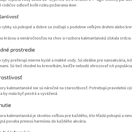
 rodičov odloviť kvôli riziku požierania ikier.
šanlivosť
o rybky sú pokojné a dobre sa znášajú s podobne veľkými druhmi alebo kre
ou krásou a nenáročnosťou na chov si razbora kalimantanská získala srdci
dné prostredie
o ryby preferujú mierne kyslé a mäkké vody. Sú ideálne pre nanoakvária, 
linami. Sú tiež vhodné ku krevetkám, keďže nebudú ohrozovať ich populáciu
rostlivosť
ory kalimantanské nie sú náročné na starostlivosť. Potrebujú pravidelnú vý
va by mala byť pestrá a vyvážená.
nutie
ora kalimantanská je skvelou voľbou pre každého, kto hľadá pokojnú a nená
jná povaha prinesú harmóniu do každého akvária.