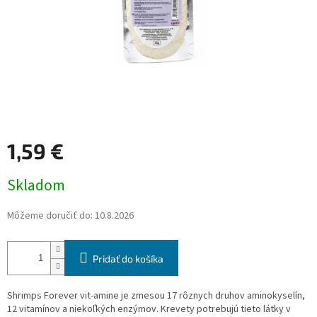
1,59 €
Jednotková
Skladom
cena:
Môžeme doručiť do:
10.8.2026
Pridať do košíka
Shrimps Forever vit-amine je zmesou 17 rôznych druhov aminokyselín,
12 vitamínov a niekoľkých enzýmov. Krevety potrebujú tieto látky v