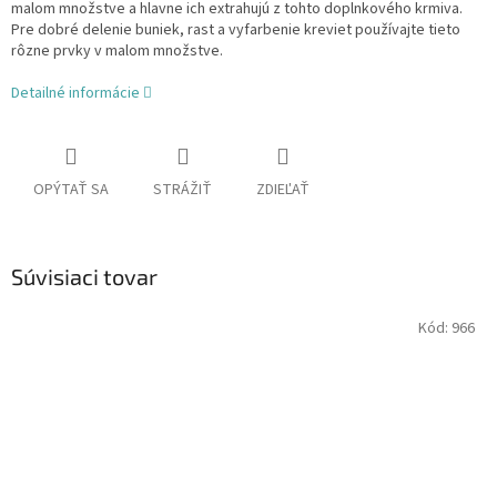
malom množstve a hlavne ich extrahujú z tohto doplnkového krmiva.
Pre dobré delenie buniek, rast a vyfarbenie kreviet používajte tieto
rôzne prvky v malom množstve.
Detailné informácie
OPÝTAŤ SA
STRÁŽIŤ
ZDIEĽAŤ
Súvisiaci tovar
Kód:
966