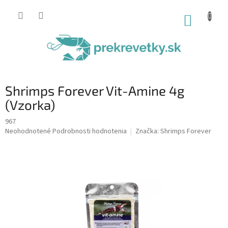
Prejsť
na
NÁKUP
obsah
KOŠÍK
Shrimps Forever Vit-Amine 4g
(Vzorka)
967
Priemerné
Neohodnotené
Podrobnosti hodnotenia
Značka:
Shrimps Forever
hodnotenie
produktu
je
0,0
z
5
hviezdičiek.