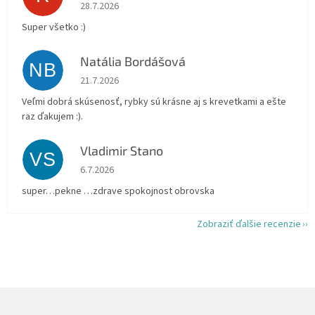
Hodnotenie obchodu je 5 z 5 hviezdičiek.
28.7.2026
Super všetko :)
Natália Bordášová
NB
Hodnotenie obchodu je 5 z 5 hviezdičiek.
21.7.2026
Veľmi dobrá skúsenosť, rybky sú krásne aj s krevetkami a ešte
raz ďakujem :).
Vladimir Stano
VS
Hodnotenie obchodu je 5 z 5 hviezdičiek.
6.7.2026
super…pekne …zdrave spokojnost obrovska
Zobraziť ďalšie recenzie