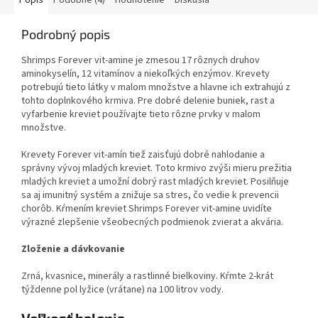
Popis
Podobné (4)
Hodnotenie
Diskusia
Podrobný popis
Shrimps Forever vit-amine je zmesou 17 rôznych druhov
aminokyselín, 12 vitamínov a niekoľkých enzýmov. Krevety
potrebujú tieto látky v malom množstve a hlavne ich extrahujú z
tohto doplnkového krmiva. Pre dobré delenie buniek, rast a
vyfarbenie kreviet používajte tieto rôzne prvky v malom
množstve.
Krevety Forever vit-amín tiež zaisťujú dobré nahlodanie a
správny vývoj mladých kreviet. Toto krmivo zvýši mieru prežitia
mladých kreviet a umožní dobrý rast mladých kreviet. Posilňuje
sa aj imunitný systém a znižuje sa stres, čo vedie k prevencii
chorôb. Kŕmením kreviet Shrimps Forever vit-amine uvidíte
výrazné zlepšenie všeobecných podmienok zvierat a akvária.
Zloženie a dávkovanie
Zrná, kvasnice, minerály a rastlinné bielkoviny. Kŕmte 2-krát
týždenne pol lyžice (vrátane) na 100 litrov vody.