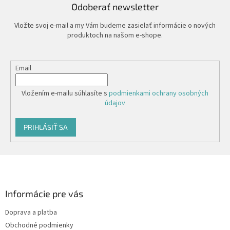
Odoberať newsletter
Vložte svoj e-mail a my Vám budeme zasielať informácie o nových
produktoch na našom e-shope.
Email
Vložením e-mailu súhlasíte s
podmienkami ochrany osobných
údajov
PRIHLÁSIŤ SA
Z
á
p
ä
Informácie pre vás
t
Doprava a platba
i
Obchodné podmienky
e