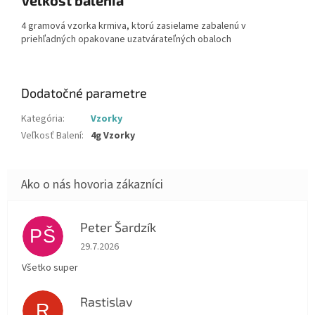
Veľkosť balenia
4 gramová vzorka krmiva, ktorú zasielame zabalenú v
priehľadných opakovane uzatvárateľných obaloch
Dodatočné parametre
Kategória
:
Vzorky
Veľkosť Balení
:
4g Vzorky
Peter Šardzík
PŠ
Hodnotenie obchodu je 5 z 5 hviezdičiek.
29.7.2026
Všetko super
Rastislav
R