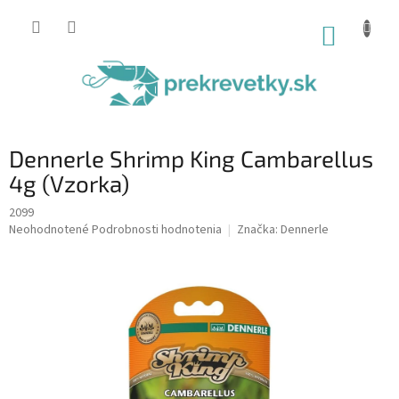
Prejsť
na
NÁKUP
obsah
KOŠÍK
Dennerle Shrimp King Cambarellus
4g (Vzorka)
2099
Priemerné
Neohodnotené
Podrobnosti hodnotenia
Značka:
Dennerle
hodnotenie
produktu
je
0,0
z
5
hviezdičiek.