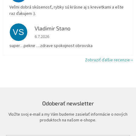
Veľmi dobrá skúsenosť, rybky sú krásne aj s krevetkami a ešte
raz ďakujem :).
Vladimir Stano
VS
Hodnotenie obchodu je 5 z 5 hviezdičiek.
6.7.2026
super…pekne …zdrave spokojnost obrovska
Zobraziť ďalšie recenzie
Odoberať newsletter
Vložte svoj e-mail a my Vám budeme zasielať informácie o nových
produktoch na našom e-shope.