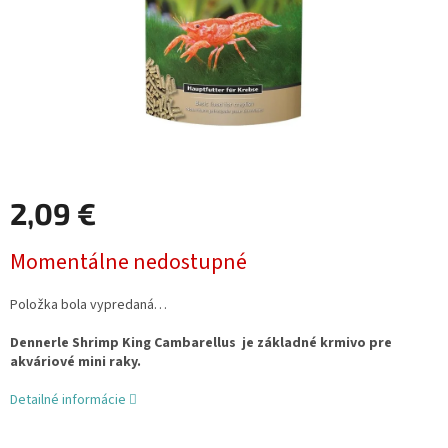
2,09 €
Jednotková
Momentálne nedostupné
cena:
Položka bola vypredaná…
Dennerle Shrimp King Cambarellus je základné krmivo pre
akváriové mini raky.
Detailné informácie