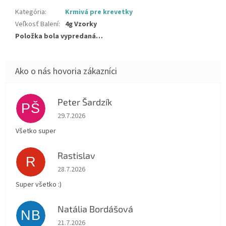
Kategória
:
Krmivá pre krevetky
Veľkosť Balení
:
4g Vzorky
Položka bola vypredaná…
Peter Šardzík
PŠ
Hodnotenie obchodu je 5 z 5 hviezdičiek.
29.7.2026
Všetko super
Rastislav
R
Hodnotenie obchodu je 5 z 5 hviezdičiek.
28.7.2026
Super všetko :)
Natália Bordášová
NB
Hodnotenie obchodu je 5 z 5 hviezdičiek.
21.7.2026