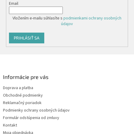
Email
Vložením e-mailu súhlasíte s
podmienkami ochrany osobných
údajov
PRIHLÁSIŤ SA
Z
á
p
ä
Informácie pre vás
t
Doprava a platba
i
Obchodné podmienky
e
Reklamačný poriadok
Podmienky ochrany osobných údajov
Formulár odstúpenia od zmluvy
Kontakt
Moja objednávka