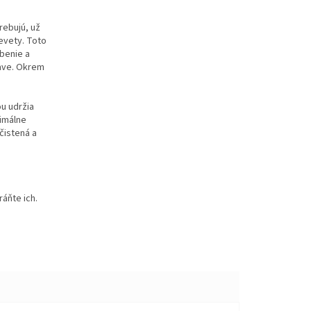
rebujú, už
evety. Toto
rbenie a
tave. Okrem
u udržia
nimálne
čistená a
ráňte ich.