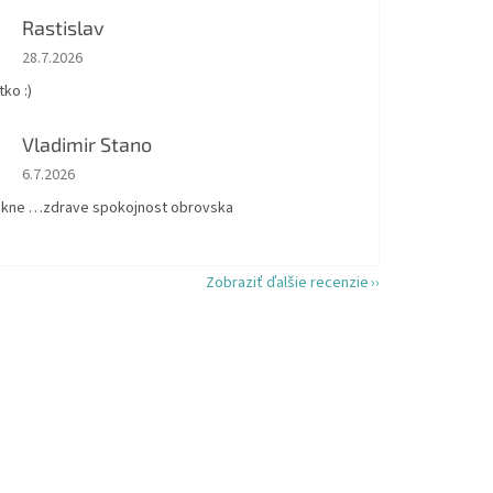
Rastislav
Hodnotenie obchodu je 5 z 5 hviezdičiek.
28.7.2026
ko :)
Vladimir Stano
Hodnotenie obchodu je 5 z 5 hviezdičiek.
6.7.2026
kne …zdrave spokojnost obrovska
Zobraziť ďalšie recenzie