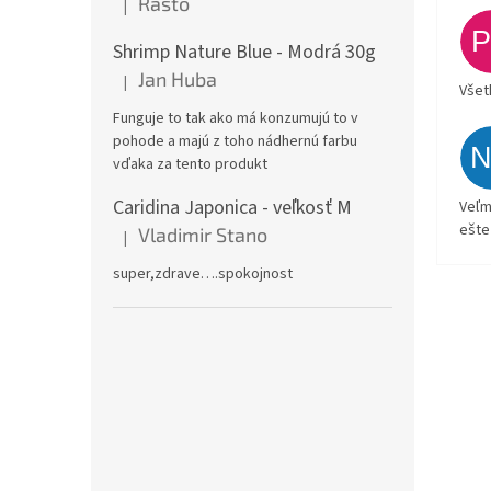
Rasto
|
Hodnotenie produktu je 5 z 5 hviezdičiek.
Shrimp Nature Blue - Modrá 30g
Jan Huba
|
Hodnotenie produktu je 5 z 5 hviezdičiek.
Všet
Funguje to tak ako má konzumujú to v
pohode a majú z toho nádhernú farbu
vďaka za tento produkt
Caridina Japonica - veľkosť M
Veľm
ešte
Vladimir Stano
|
Hodnotenie produktu je 5 z 5 hviezdičiek.
super,zdrave….spokojnost