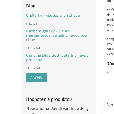
amin
Blog
Keďž
nie 
Endlerky - všetko o ich chove
krmiv
5.5.2025
zvli
toho
Razbora galaxy - Danio
margaritatus: detailný návod pre
Komp
chov
svoj
21.10.2024
zaťa
pele
Caridina Blue Bolt: detailný návod
pre chov
Dáv
21.10.2024
Kŕmte
ARCHÍV
Hodnotenie produktov
Neocaridina Davidi var. Blue Jelly