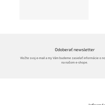
Odoberať newsletter
Vložte svoj e-mail a my Vám budeme zasielať informácie o 
na našom e-shope.
Z
á
p
ä
t
Informác