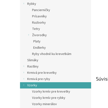
Rybky
Pancierničky
Prísavníky
Razborky
Tetry
Živorodky
Platy
Endlerky
Ryby vhodné ku krevetkám
Slimáky
Rastliny
Krmivá pre krevetky
Súvis
Krmivá pre ryby
Vzorky
Vzorky krmív pre krevetky
Vzorky krmív pre rybky
Vzorky minerálov