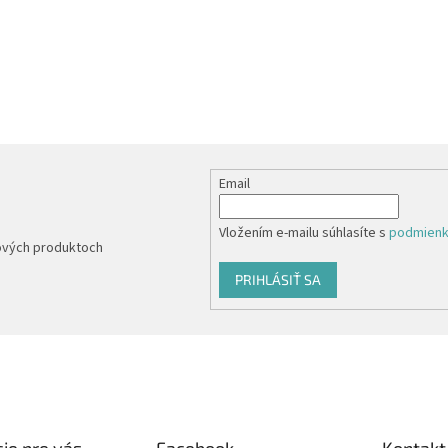
Email
Vložením e-mailu súhlasíte s
podmienk
nových produktoch
PRIHLÁSIŤ SA
ie pre vás
Facebook
Kontakt