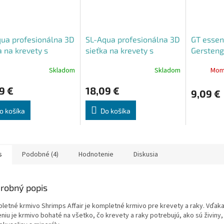
ua profesionálna 3D
SL-Aqua profesionálna 3D
GT essen
a na krevety s
sieťka na krevety s
Gersteng
eou rukoväťou 36cm
dreveou rukoväťou 41cm
Jačmenné
Skladom
Skladom
Mom
Priemerné
hodnotenie
9 €
18,09 €
produktu
9,09 €
je
4,5
o košíka
Do košíka
z
5
hviezdičiek.
s
Podobné (4)
Hodnotenie
Diskusia
robný popis
letné krmivo Shrimps Affair je kompletné krmivo pre krevety a raky. Vďa
niu je krmivo bohaté na všetko, čo krevety a raky potrebujú, ako sú živiny,