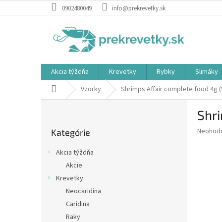
Prejsť
0902480049
info@prekrevetky.sk
na
obsah
Akcia týždňa
Krevetky
Rybky
Slimáky
Domov
Vzorky
Shrimps Affair complete food 4g (
B
Shri
o
Preskočiť
č
Priemer
Neohod
Kategórie
kategórie
n
hodnote
ý
produkt
Akcia týždňa
p
je
Akcie
0,0
a
z
Krevetky
n
5
e
Neocaridina
hviezdič
l
Caridina
Raky