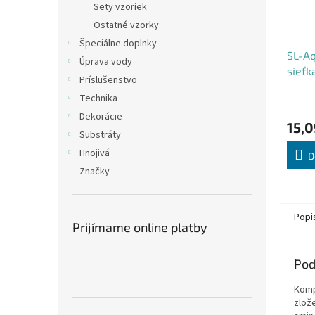
Sety vzoriek
Ostatné vzorky
Špeciálne doplnky
SL-Aq
Úprava vody
sieťk
Príslušenstvo
drev
Technika
Dekorácie
15,0
Substráty
Hnojivá
D
Značky
Popi
Prijímame online platby
Pod
Komp
zlože