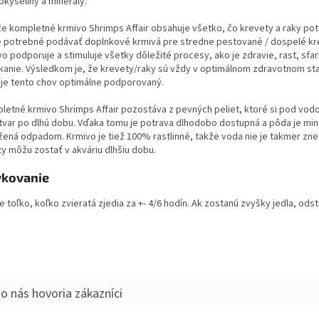
okyseliny a minerály.
e kompletné krmivo Shrimps Affair obsahuje všetko, čo krevety a raky pot
je potrebné podávať doplnkové krmivá pre stredne pestované / dospelé kr
o podporuje a stimuluje všetky dôležité procesy, ako je zdravie, rast, sfa
ekanie. Výsledkom je, že krevety/raky sú vždy v optimálnom zdravotnom s
 je tento chov optimálne podporovaný.
letné krmivo Shrimps Affair pozostáva z pevných peliet, ktoré si pod vodo
 tvar po dlhú dobu. Vďaka tomu je potrava dlhodobo dostupná a pôda je mi
žená odpadom. Krmivo je tiež 100% rastlinné, takže voda nie je takmer zne
ty môžu zostať v akváriu dlhšiu dobu.
kovanie
 toľko, koľko zvieratá zjedia za +- 4/6 hodín. Ak zostanú zvyšky jedla, odst