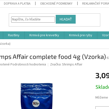
DOPRAVA A PLATBA
OBCHODNÉ PODMIENKY
REKLAMAČNÝ PORI
HĽADAŤ
Rastliny
Krmivá pre krevetky
Krmivá pre ryby
Vzor
Vzorka)
mps Affair complete food 4g (Vzorka)
6
né
notené
Podrobnosti hodnotenia
Značka:
Shrimps Affair
nie
3,0
u
Jednotk
Skla
cena:
iek.
Môžeme d