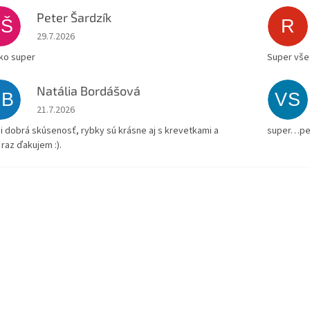
Peter Šardzík
PŠ
R
Hodnotenie obchodu je 5 z 5 hviezdičiek.
29.7.2026
ko super
Super všet
Natália Bordášová
NB
VS
Hodnotenie obchodu je 5 z 5 hviezdičiek.
21.7.2026
i dobrá skúsenosť, rybky sú krásne aj s krevetkami a
super…pe
 raz ďakujem :).