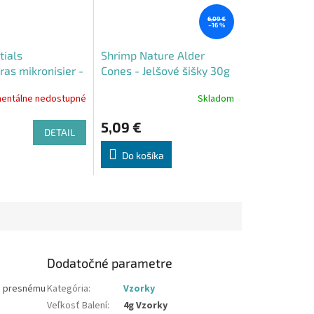
6,09 €
–16 %
tials
Shrimp Nature Alder
ras mikronisier -
Cones - Jelšové šišky 30g
 krmivo 15g
entálne nedostupné
Skladom
Priemerné
hodnotenie
5,09 €
produktu
DETAIL
je
4,5
Do košíka
z
5
hviezdičiek.
Dodatočné parametre
ka presnému
Kategória
:
Vzorky
Veľkosť Balení
:
4g Vzorky