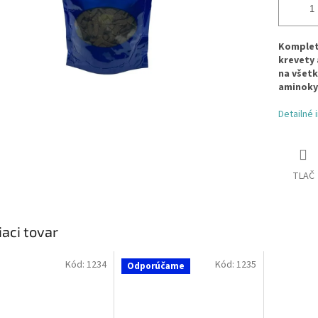
Kompletn
krevety 
na všetk
aminokys
Detailné 
TLAČ
iaci tovar
Kód:
1234
Kód:
1235
Odporúčame