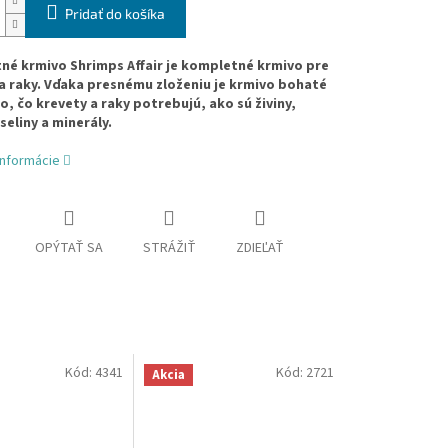
Pridať do košíka
é krmivo Shrimps Affair je kompletné krmivo pre
a raky. Vďaka presnému zloženiu je krmivo bohaté
o, čo krevety a raky potrebujú, ako sú živiny,
eliny a minerály.
informácie
OPÝTAŤ SA
STRÁŽIŤ
ZDIEĽAŤ
Kód:
4341
Kód:
2721
Akcia