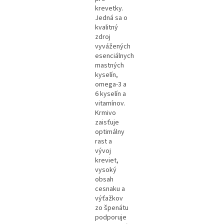
krevetky.
Jedná sa o
kvalitný
zdroj
vyvážených
esenciálnych
mastných
kyselín,
omega-3 a
6 kyselín a
vitamínov.
Krmivo
zaisťuje
optimálny
rast a
vývoj
kreviet,
vysoký
obsah
cesnaku a
výťažkov
zo špenátu
podporuje