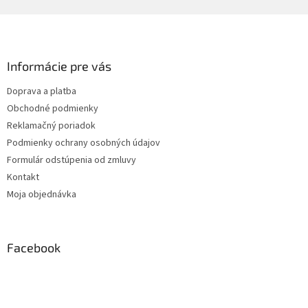
Z
á
p
ä
Informácie pre vás
t
Doprava a platba
i
Obchodné podmienky
e
Reklamačný poriadok
Podmienky ochrany osobných údajov
Formulár odstúpenia od zmluvy
Kontakt
Moja objednávka
Facebook