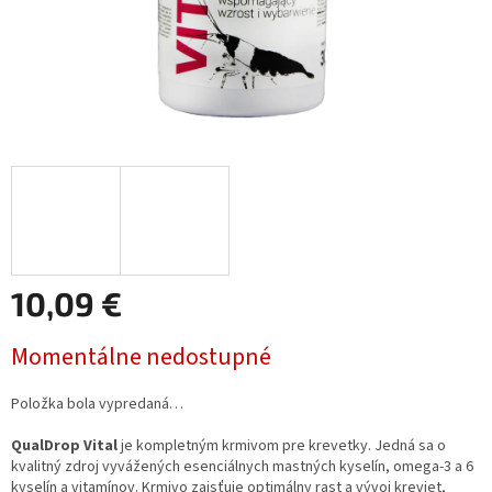
10,09 €
Jednotková
Momentálne nedostupné
cena:
Položka bola vypredaná…
QualDrop Vital
je kompletným krmivom pre krevetky. Jedná sa o
kvalitný zdroj vyvážených esenciálnych mastných kyselín, omega-3 a 6
kyselín a vitamínov. Krmivo zaisťuje optimálny rast a vývoj kreviet,