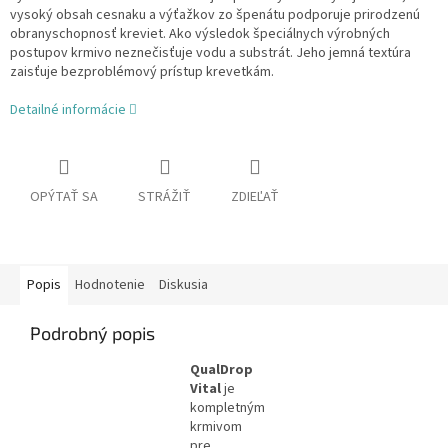
vysoký obsah cesnaku a výťažkov zo špenátu podporuje prirodzenú
obranyschopnosť kreviet. Ako výsledok špeciálnych výrobných
postupov krmivo neznečisťuje vodu a substrát. Jeho jemná textúra
zaisťuje bezproblémový prístup krevetkám.
Detailné informácie
OPÝTAŤ SA
STRÁŽIŤ
ZDIEĽAŤ
Popis
Hodnotenie
Diskusia
Podrobný popis
QualDrop
Vital
je
kompletným
krmivom
pre