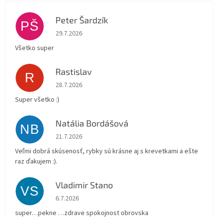
Peter Šardzík
PŠ
Hodnotenie obchodu je 5 z 5 hviezdičiek.
29.7.2026
Všetko super
Rastislav
R
Hodnotenie obchodu je 5 z 5 hviezdičiek.
28.7.2026
Super všetko :)
Natália Bordášová
NB
Hodnotenie obchodu je 5 z 5 hviezdičiek.
21.7.2026
Veľmi dobrá skúsenosť, rybky sú krásne aj s krevetkami a ešte
raz ďakujem :).
Vladimir Stano
VS
Hodnotenie obchodu je 5 z 5 hviezdičiek.
6.7.2026
super…pekne …zdrave spokojnost obrovska