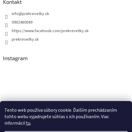
Kontakt
info
@
prekrevetky.sk
0902480049
https://www.facebook.com/prekrevetky.sk
prekrevetky.sk
Instagram
Tento web používa súbory cookie. Ďalším prechádzaním
tohto webu vyjadrujete súhlas s ich používaním. Viac
Sledovať na Instagrame
informácií
tu
.