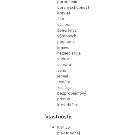
prirodzenú
obranyschopnosť
kreviet.
Ako
výsledok
špeciálnych
výrobných
postupov
krmivo
neznečisťuje
vodu a
substrát.
Jeho
jemná
textúra
zaisťuje
bezproblémový
prístup
krevetkám.
Vlastnosti:
Krmivo
prvotriednej