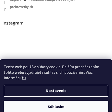
prekrevetky.sk
Instagram
Tento web používa súbory cookie. Ďalším prechádzaním
tohto webu vyjadrujete súhlas s ich používaním. Viac
Sledovať na Instagrame
informácií
tu
.
Nastavenie
Vytvoril Shoptet
Súhlasím
Copyright 2026
Prekrevetky.sk
. Všetky práva vyhradené.