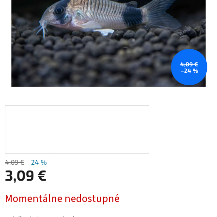
4,09 €
–24 %
4,09 €
–24 %
3,09 €
Jednotková
Momentálne nedostupné
cena: