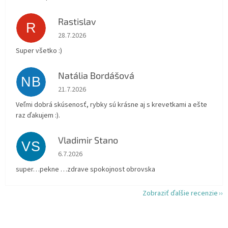
Rastislav
R
Hodnotenie obchodu je 5 z 5 hviezdičiek.
28.7.2026
Super všetko :)
Natália Bordášová
NB
Hodnotenie obchodu je 5 z 5 hviezdičiek.
21.7.2026
Veľmi dobrá skúsenosť, rybky sú krásne aj s krevetkami a ešte
raz ďakujem :).
Vladimir Stano
VS
Hodnotenie obchodu je 5 z 5 hviezdičiek.
6.7.2026
super…pekne …zdrave spokojnost obrovska
Zobraziť ďalšie recenzie