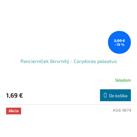
2,09 €
–19 %
Pancierníček škrvrnitý - Corydoras paleatus
Skladom
1,69 €
Do košíka
Kód:
6874
Akcia