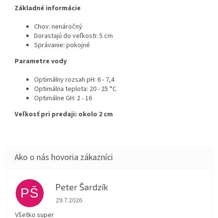
Základné informácie
Chov: nenáročný
Dorastajú do veľkosti: 5 cm
Správanie: pokojné
Parametre vody
Optimálny rozsah pH: 6 - 7,4
Optimálna teplota: 20 - 25 °C
Optimálne GH: 2 - 16
Veľkosť pri predaji: okolo 2 cm
Peter Šardzík
PŠ
Hodnotenie obchodu je 5 z 5 hviezdičiek.
29.7.2026
Všetko super