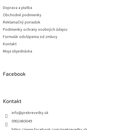
t
Doprava a platba
i
Obchodné podmienky
e
Reklamačný poriadok
Podmienky ochrany osobných údajov
Formulár odstúpenia od zmluvy
Kontakt
Moja objednávka
Facebook
Kontakt
info
@
prekrevetky.sk
0902480049
https://www.facebook.com/prekrevetky.sk