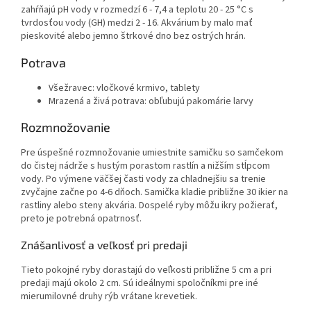
zahŕňajú pH vody v rozmedzí 6 - 7,4 a teplotu 20 - 25 °C s
tvrdosťou vody (GH) medzi 2 - 16. Akvárium by malo mať
pieskovité alebo jemno štrkové dno bez ostrých hrán.
Potrava
Všežravec: vločkové krmivo, tablety
Mrazená a živá potrava: obľubujú pakomárie larvy
Rozmnožovanie
Pre úspešné rozmnožovanie umiestnite samičku so samčekom
do čistej nádrže s hustým porastom rastlín a nižším stĺpcom
vody. Po výmene väčšej časti vody za chladnejšiu sa trenie
zvyčajne začne po 4-6 dňoch. Samička kladie približne 30 ikier na
rastliny alebo steny akvária. Dospelé ryby môžu ikry požierať,
preto je potrebná opatrnosť.
Znášanlivosť a veľkosť pri predaji
Tieto pokojné ryby dorastajú do veľkosti približne 5 cm a pri
predaji majú okolo 2 cm. Sú ideálnymi spoločníkmi pre iné
mierumilovné druhy rýb vrátane krevetiek.