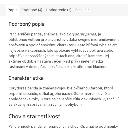
Popis
Podobné (4)
Hodnotenie (1)
Diskusia
Podrobný popis
Pancierníček panda, známy aj ako
Corydoras panda
, je
obľúbenou voľbou pre akvaristov vďaka svojmu mierumilovnému
správaniu a spoločenskému charakteru. Táto húfová ryba sa cíti
najlepšie v skupinách, kde spoločne vyhľadáva potravu alebo
odpočíva na vyvýšených miestach dna, ako sú kamene. Jej
aktívne obdobie nastáva večer, keď pláva nielen medzi
rastlinami v dolnej časti akvária, ale aj krátko pod hladinou.
Charakteristika
Corydoras panda je známy svojou bielo-čiernou farbou, ktorá
pripomína pandu, odtiaľ aj jeho názov. Sú to mierumilovné a
spoločenské ryby, ktoré sa najlepšie cítia v skupinách. Vyznačujú
sa aktívnym správaním a rýchlym pohybom.
Chov a starostlivosť
Pancierníček panda je nenáročný na chov. Optimálne podmienky