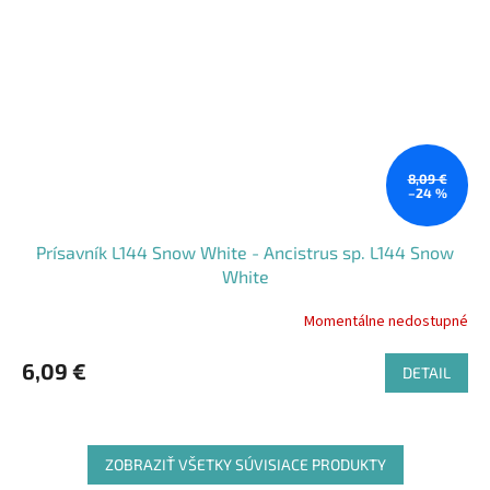
8,09 €
–24 %
Prísavník L144 Snow White - Ancistrus sp. L144 Snow
White
Momentálne nedostupné
Priemerné
hodnotenie
produktu
6,09 €
DETAIL
je
5,0
z
5
ZOBRAZIŤ VŠETKY SÚVISIACE PRODUKTY
hviezdičiek.