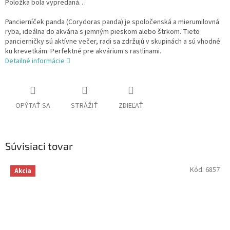
Položka bola vypredaná…
Pancierníček panda (Corydoras panda) je spoločenská a mierumilovná
ryba, ideálna do akvária s jemným pieskom alebo štrkom. Tieto
pancierničky sú aktívne večer, radi sa zdržujú v skupinách a sú vhodné
ku krevetkám. Perfektné pre akvárium s rastlinami.
Detailné informácie
OPÝTAŤ SA
STRÁŽIŤ
ZDIEĽAŤ
Súvisiaci tovar
Kód:
6857
Akcia