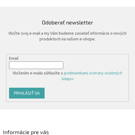
Odoberať newsletter
Vložte svoj e-mail a my Vám budeme zasielať informácie o nových
produktoch na našom e-shope.
Email
Vložením e-mailu súhlasíte s
podmienkami ochrany osobných
údajov
PRIHLÁSIŤ SA
Z
á
p
ä
Informácie pre vás