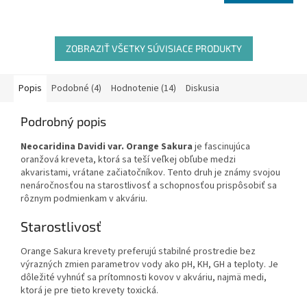
ZOBRAZIŤ VŠETKY SÚVISIACE PRODUKTY
Popis
Podobné (4)
Hodnotenie (14)
Diskusia
Podrobný popis
Neocaridina Davidi var. Orange Sakura
je fascinujúca
oranžová kreveta, ktorá sa teší veľkej obľube medzi
akvaristami, vrátane začiatočníkov. Tento druh je známy svojou
nenáročnosťou na starostlivosť a schopnosťou prispôsobiť sa
rôznym podmienkam v akváriu.
Starostlivosť
Orange Sakura krevety preferujú stabilné prostredie bez
výrazných zmien parametrov vody ako pH, KH, GH a teploty. Je
dôležité vyhnúť sa prítomnosti kovov v akváriu, najmä medi,
ktorá je pre tieto krevety toxická.