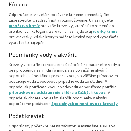
Kŕmenie
Odporúčame krevetám podávané kŕmenie obmieňať, čím
zabezpečíte ich zdraví rast a rozmnožovanie. U nás nájdete
množstvo krmív
pre vaše krevetky, ktoré sú rozdelené do
prehľadných kategórií. Zároveň u nás nájdete aj
vzorky krmív
pre krevetky, vďaka ktorým môžete krmivá vopred vyskúšať a
vybrať si to najlepšie.
Podmienky vody v akváriu
Krevety z rodu Neocaridina nie sú náročné na parametre vody a
bez problémov sa im darí a množia sa vo väčšine akvárií.
Nepotrebujú špeciálne upravenú vodu, vo väčšine prípadov im
postačuje voda z vodovodu prípadne voda zo studne. V
prípade ak používate vodu z vodovodu odporúčame použitie
prípravkov na odstránenie chlóru a ťažkých kovov
. V
prípade ak chcete krevetám zlepšiť podmienky v akváriu
odporúčame podávanie
špeciálnych minerálov pre krevety.
Počet kreviet
Odporúčaný počet kreviet na začiatok je minimálne 10 kusov.