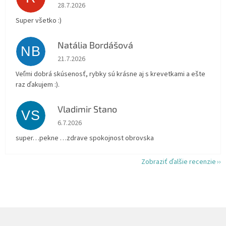
Hodnotenie obchodu je 5 z 5 hviezdičiek.
28.7.2026
Super všetko :)
Natália Bordášová
NB
Hodnotenie obchodu je 5 z 5 hviezdičiek.
21.7.2026
Veľmi dobrá skúsenosť, rybky sú krásne aj s krevetkami a ešte
raz ďakujem :).
Vladimir Stano
VS
Hodnotenie obchodu je 5 z 5 hviezdičiek.
6.7.2026
super…pekne …zdrave spokojnost obrovska
Zobraziť ďalšie recenzie