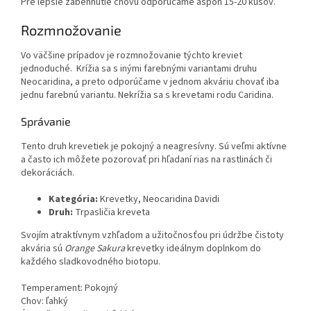
Pre lepšie zabehnutie chovu odporúčame aspoň 15-20 kusov.
Rozmnožovanie
Vo väčšine prípadov je rozmnožovanie týchto kreviet
jednoduché. Krížia sa s inými farebnými variantami druhu
Neocaridina, a preto odporúčame v jednom akváriu chovať iba
jednu farebnú variantu. Nekrížia sa s krevetami rodu Caridina.
Správanie
Tento druh krevetiek je pokojný a neagresívny. Sú veľmi aktívne
a často ich môžete pozorovať pri hľadaní rias na rastlinách či
dekoráciách.
Kategória:
Krevetky, Neocaridina Davidi
Druh:
Trpasličia kreveta
Svojím atraktívnym vzhľadom a užitočnosťou pri údržbe čistoty
akvária sú
Orange Sakura
krevetky ideálnym doplnkom do
každého sladkovodného biotopu.
Temperament: Pokojný
Chov: ľahký