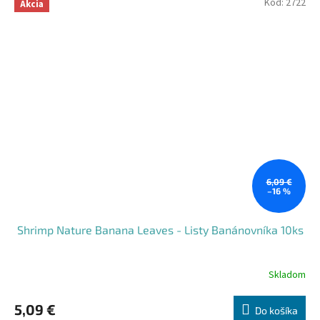
Kód:
2722
Akcia
6,09 €
–16 %
Shrimp Nature Banana Leaves - Listy Banánovníka 10ks
Skladom
5,09 €
Do košíka