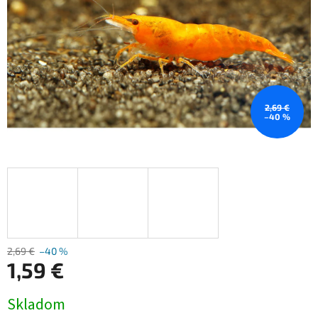
2,69 €
–40 %
2,69 €
–40 %
1,59 €
Jednotková
Skladom
cena: