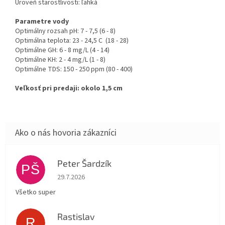
Úroveň starostlivosti: ľahká
Parametre vody
Optimálny rozsah pH: 7 - 7,5 (6 - 8)
Optimálna teplota: 23 - 24,5 C (18 - 28)
Optimálne GH: 6 - 8 mg/L (4 - 14)
Optimálne KH: 2 - 4 mg/L (1 - 8)
Optimálne TDS: 150 - 250 ppm (80 - 400)
Veľkosť pri predaji: okolo 1,5 cm
Peter Šardzík
PŠ
Hodnotenie obchodu je 5 z 5 hviezdičiek.
29.7.2026
Všetko super
Rastislav
R