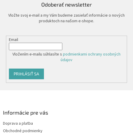
Odoberať newsletter
Vložte svoj e-mail a my Vám budeme zasielať informácie o nových
produktoch na našom e-shope.
Email
Vložením e-mailu súhlasíte s
podmienkami ochrany osobných
údajov
PRIHLÁSIŤ SA
Z
á
p
ä
Informácie pre vás
t
Doprava a platba
i
Obchodné podmienky
e