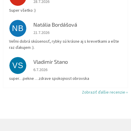
28.7.2026
Super všetko :)
Natália Bordášová
NB
Hodnotenie obchodu je 5 z 5 hviezdičiek.
21.7.2026
Veľmi dobrá skúsenosť, rybky sú krásne aj s krevetkami a ešte
raz ďakujem :).
Vladimir Stano
VS
Hodnotenie obchodu je 5 z 5 hviezdičiek.
6.7.2026
super…pekne …zdrave spokojnost obrovska
Zobraziť ďalšie recenzie