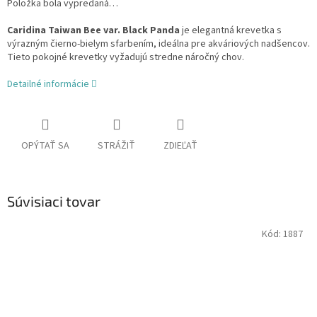
Položka bola vypredaná…
Caridina Taiwan Bee var. Black Panda
je elegantná krevetka s
výrazným čierno-bielym sfarbením, ideálna pre akváriových nadšencov.
Tieto pokojné krevetky vyžadujú stredne náročný chov.
Detailné informácie
OPÝTAŤ SA
STRÁŽIŤ
ZDIEĽAŤ
Súvisiaci tovar
Kód:
1887