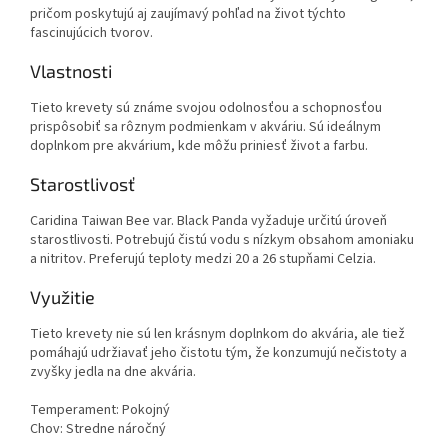
pričom poskytujú aj zaujímavý pohľad na život týchto
fascinujúcich tvorov.
Vlastnosti
Tieto krevety sú známe svojou odolnosťou a schopnosťou
prispôsobiť sa rôznym podmienkam v akváriu. Sú ideálnym
doplnkom pre akvárium, kde môžu priniesť život a farbu.
Starostlivosť
Caridina Taiwan Bee var. Black Panda vyžaduje určitú úroveň
starostlivosti. Potrebujú čistú vodu s nízkym obsahom amoniaku
a nitritov. Preferujú teploty medzi 20 a 26 stupňami Celzia.
Využitie
Tieto krevety nie sú len krásnym doplnkom do akvária, ale tiež
pomáhajú udržiavať jeho čistotu tým, že konzumujú nečistoty a
zvyšky jedla na dne akvária.
Temperament: Pokojný
Chov: Stredne náročný