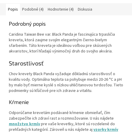
Popis
Podobné (4)
Hodnotenie (4)
Diskusia
Podrobný popis
Caridina Taiwan Bee var. Black Panda je fascinujúca trpasličia
kreveta, ktorá zaujme svojím elegantným čierno-bielym
sfarbením. Táto kreveta je ideálnou voľbou pre skúsených
akvaristov, ktorí hľadajú výnimočný druh do svojho akvária.
Starostlivosť
Chov krevety Black Panda vyžaduje dôkladnú starostlivosť o
kvalitu vody. Optimálna teplota sa pohybuje medzi 20-26 °C a pH
by malo byť mierne kyslé s nízkou uhličitanovou tvrdosťou. Tieto
podmienky sú kľúčové pre ich zdravie a vitalitu.
Kŕmenie
Odporúčame krevetám podávané kŕmenie obmieňať, čím
zabezpečíte ich zdraví rast a rozmnožovanie. U nás nájdete
množstvo krmív
pre vaše krevetky, ktoré sú rozdelené do
prehľadných kategórií. Zároveň u nás nájdete aj
vzorky krmív