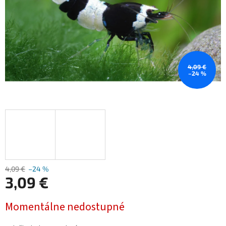
4,09 €
–24 %
4,09 €
–24 %
3,09 €
Jednotková
Momentálne nedostupné
cena: