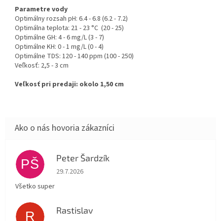
Parametre vody
Optimálny rozsah pH: 6.4 - 6.8 (6.2 - 7.2)
Optimálna teplota: 21 - 23 °C (20 - 25)
Optimálne GH: 4 - 6 mg/L (3 - 7)
Optimálne KH: 0 - 1 mg/L (0 - 4)
Optimálne TDS: 120 - 140 ppm (100 - 250)
Veľkosť: 2,5 - 3 cm
Veľkosť pri predaji: okolo 1,50 cm
Peter Šardzík
PŠ
Hodnotenie obchodu je 5 z 5 hviezdičiek.
29.7.2026
Všetko super
Rastislav
R
Hodnotenie obchodu je 5 z 5 hviezdičiek.