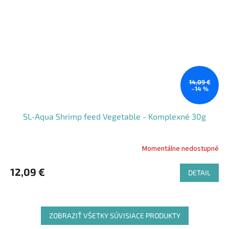
14,09 €
–14 %
SL-Aqua Shrimp feed Vegetable - Komplexné 30g
Momentálne nedostupné
Priemerné
hodnotenie
produktu
12,09 €
DETAIL
je
5,0
z
5
ZOBRAZIŤ VŠETKY SÚVISIACE PRODUKTY
hviezdičiek.