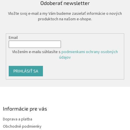
Odoberať newsletter
Vložte svoj e-mail a my Vám budeme zasielať informácie o nových
produktoch na našom e-shope.
Email
Vložením e-mailu súhlasíte s
podmienkami ochrany osobných
údajov
PRIHLÁSIŤ SA
Z
á
p
ä
Informácie pre vás
t
Doprava a platba
i
Obchodné podmienky
e