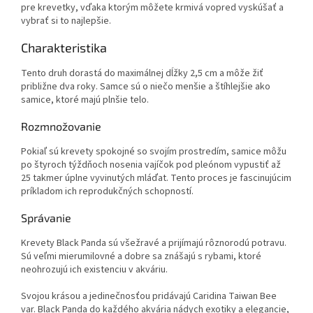
pre krevetky, vďaka ktorým môžete krmivá vopred vyskúšať a
vybrať si to najlepšie.
Charakteristika
Tento druh dorastá do maximálnej dĺžky 2,5 cm a môže žiť
približne dva roky. Samce sú o niečo menšie a štíhlejšie ako
samice, ktoré majú plnšie telo.
Rozmnožovanie
Pokiaľ sú krevety spokojné so svojím prostredím, samice môžu
po štyroch týždňoch nosenia vajíčok pod pleónom vypustiť až
25 takmer úplne vyvinutých mláďat. Tento proces je fascinujúcim
príkladom ich reprodukčných schopností.
Správanie
Krevety Black Panda sú všežravé a prijímajú rôznorodú potravu.
Sú veľmi mierumilovné a dobre sa znášajú s rybami, ktoré
neohrozujú ich existenciu v akváriu.
Svojou krásou a jedinečnosťou pridávajú Caridina Taiwan Bee
var. Black Panda do každého akvária nádych exotiky a elegancie,