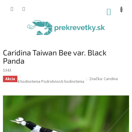
Prejsť
na
NÁKUP
obsah
KOŠÍK
Caridina Taiwan Bee var. Black
Panda
5343
Značka:
Caridina
Akcia
Priemerné
4 hodnotenia
Podrobnosti hodnotenia
hodnotenie
produktu
je
5,0
z
5
hviezdičiek.