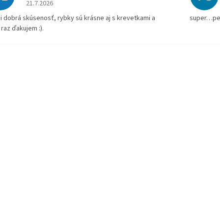
Hodnotenie obchodu je 5 z 5 hviezdičiek.
21.7.2026
i dobrá skúsenosť, rybky sú krásne aj s krevetkami a
super…pe
 raz ďakujem :).