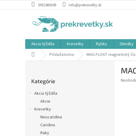
Prejsť
0902480049
info@prekrevetky.sk
na
obsah
Akcia týždňa
Krevetky
Rybky
Slimáky
Domov
Príslušenstvo
MAG FLOAT magnetický čisti
B
MAG 
o
Preskočiť
č
Priemer
Neohod
Kategórie
kategórie
n
hodnote
ý
produkt
Akcia týždňa
p
je
Akcie
0,0
a
z
Krevetky
n
5
e
Neocaridina
hviezdič
l
Caridina
Raky