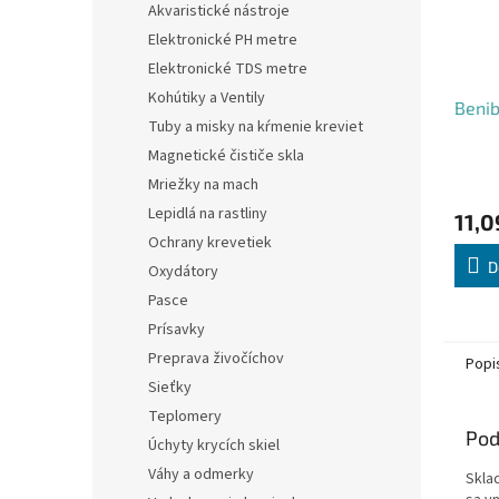
Akvaristické nástroje
Elektronické PH metre
Elektronické TDS metre
Kohútiky a Ventily
Benib
Tuby a misky na kŕmenie kreviet
Magnetické čističe skla
Mriežky na mach
Lepidlá na rastliny
11,0
Ochrany krevetiek
D
Oxydátory
Pasce
Prísavky
Preprava živočíchov
Popi
Sieťky
Teplomery
Pod
Úchyty krycích skiel
Váhy a odmerky
Skla