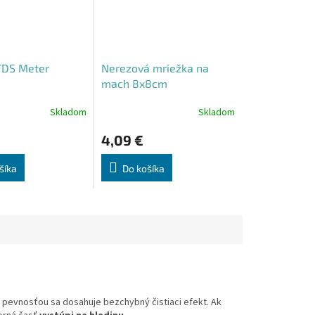
TDS Meter
Nerezová mriežka na
mach 8x8cm
Skladom
Skladom
4,09 €
šíka
Do košíka
h pevnosťou sa dosahuje bezchybný čistiaci efekt.
Ak