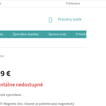
ADOK
PODMIENKY OCHRANY OSOBNÝCH ÚDAJOV
Prihlásenie
FORMULÁR ODSTÚ
NÁKUPNÝ
Prázdny košík
KOŠÍK
ky
Špeciálne doplnky
Úprava vody
Príslušenstvo
914
09 €
ová
tálne nedostupné
bola vypredaná…
T Magnetic Disc Cleaner je patentovaný magnetický