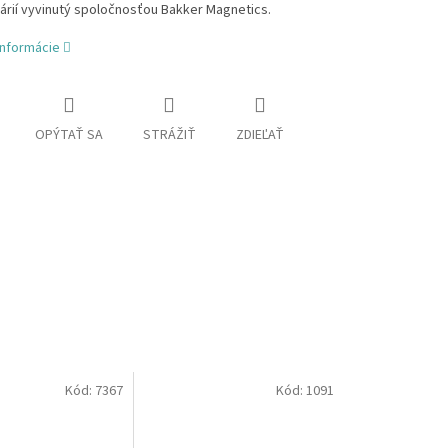
várií vyvinutý spoločnosťou Bakker Magnetics.
informácie
OPÝTAŤ SA
STRÁŽIŤ
ZDIEĽAŤ
Kód:
7367
Kód:
1091