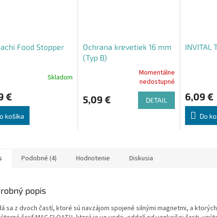
achi Food Stopper
Ochrana krevetiek 16 mm
INVITAL 
(Typ B)
Momentálne
Skladom
Priemerné
nedostupné
hodnotenie
9 €
6,09 €
produktu
5,09 €
DETAIL
je
4,5
o košíka
Do ko
z
5
hviezdičiek.
s
Podobné (4)
Hodnotenie
Diskusia
robný popis
dá sa z dvoch častí, ktoré sú navzájom spojené silnými magnetmi, a ktorýc