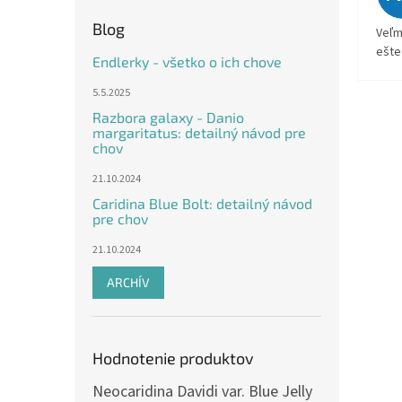
Blog
Veľm
ešte
Endlerky - všetko o ich chove
5.5.2025
Razbora galaxy - Danio
margaritatus: detailný návod pre
chov
21.10.2024
Caridina Blue Bolt: detailný návod
pre chov
21.10.2024
ARCHÍV
Hodnotenie produktov
Neocaridina Davidi var. Blue Jelly