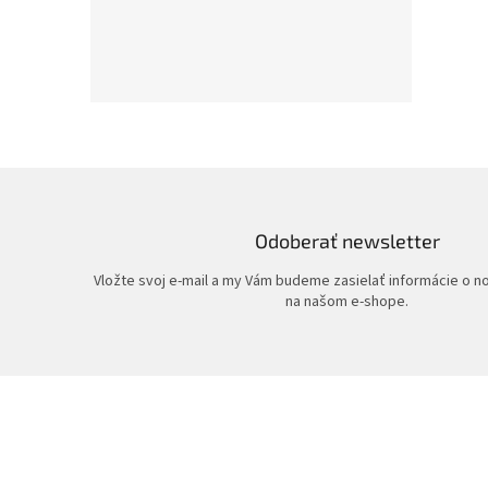
Odoberať newsletter
Vložte svoj e-mail a my Vám budeme zasielať informácie o 
na našom e-shope.
Z
á
p
ä
t