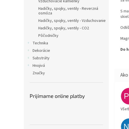
sa v
Vzduchovacie kamienky
Hadičky, spojky, ventily - Reverzná
S ma
osmóza
skiel
Hadičky, spojky, ventily - Vzduchovanie
Odli
Hadičky, spojky, ventily - CO2
Pôčodničky
Magn
Technika
Do h
Dekorácie
Substráty
Hnojivá
Značky
Prijímame online platby
Všet