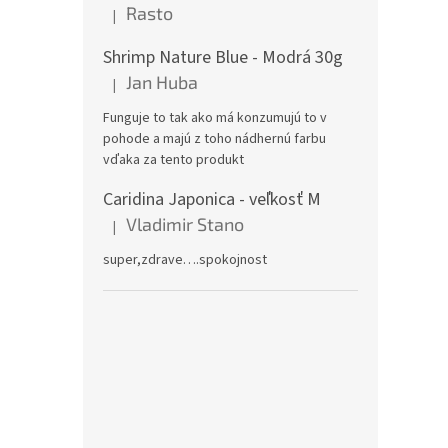
Rasto
|
Hodnotenie produktu je 5 z 5 hviezdičiek.
Shrimp Nature Blue - Modrá 30g
Jan Huba
|
Hodnotenie produktu je 5 z 5 hviezdičiek.
Funguje to tak ako má konzumujú to v
pohode a majú z toho nádhernú farbu
vďaka za tento produkt
Caridina Japonica - veľkosť M
Vladimir Stano
|
Hodnotenie produktu je 5 z 5 hviezdičiek.
super,zdrave….spokojnost