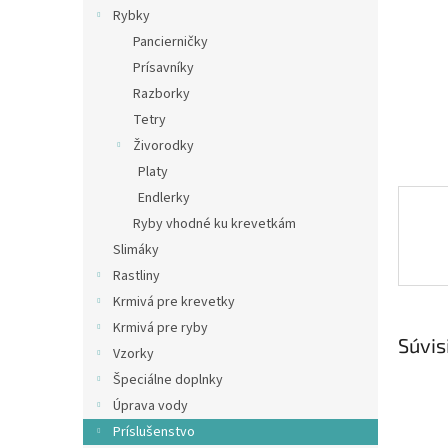
Rybky
Pancierničky
Prísavníky
Razborky
Tetry
Živorodky
Platy
Endlerky
Ryby vhodné ku krevetkám
Slimáky
Rastliny
Krmivá pre krevetky
Krmivá pre ryby
Súvis
Vzorky
Špeciálne doplnky
Úprava vody
Príslušenstvo