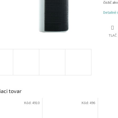
čistič ak
Detailné 
TLAČ
iaci tovar
Kód:
4910
Kód:
496