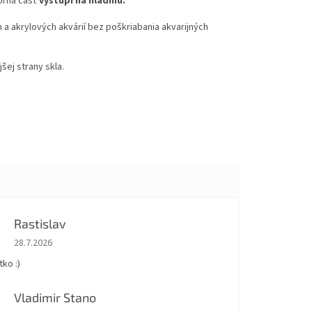
torná časť
vystúpi na hladinu.
a akrylových akvárií bez poškriabania akvarijných
šej strany skla.
Rastislav
Hodnotenie obchodu je 5 z 5 hviezdičiek.
28.7.2026
ko :)
Vladimir Stano