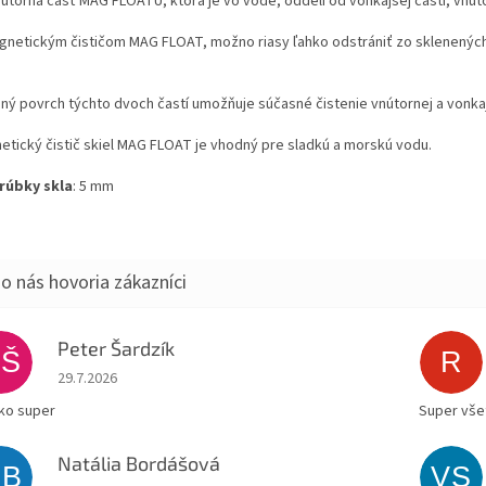
nútorná časť MAG FLOATU, ktorá je vo vode, oddelí od vonkajšej časti, vnú
gnetickým čističom MAG FLOAT, možno riasy ľahko odstrániť zo sklenených 
.
šný povrch týchto dvoch častí umožňuje súčasné čistenie vnútornej a vonkaj
etický čistič skiel MAG FLOAT je vhodný pre sladkú a morskú vodu.
rúbky skla
: 5 mm
Peter Šardzík
PŠ
R
Hodnotenie obchodu je 5 z 5 hviezdičiek.
29.7.2026
ko super
Super všet
Natália Bordášová
NB
VS