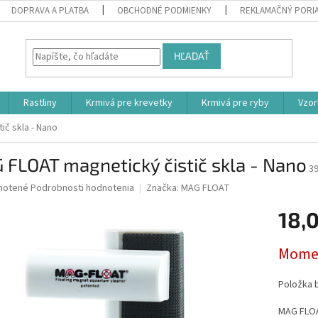
DOPRAVA A PLATBA
OBCHODNÉ PODMIENKY
REKLAMAČNÝ PORI
HĽADAŤ
Rastliny
Krmivá pre krevetky
Krmivá pre ryby
Vzor
č skla - Nano
FLOAT magnetický čistič skla - Nano
3
né
notené
Podrobnosti hodnotenia
Značka:
MAG FLOAT
nie
18,
u
Jednotk
Momen
cena:
iek.
Položka 
MAG FLOA