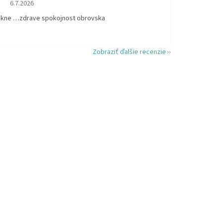
Hodnotenie obchodu je 5 z 5 hviezdičiek.
6.7.2026
kne …zdrave spokojnost obrovska
Zobraziť ďalšie recenzie