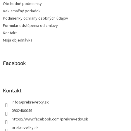
Obchodné podmienky
e
Reklamačný poriadok
Podmienky ochrany osobných údajov
Formulár odstúpenia od zmluvy
Kontakt
Moja objednávka
Facebook
Kontakt
info
@
prekrevetky.sk
0902480049
https://www.facebook.com/prekrevetky.sk
prekrevetky.sk