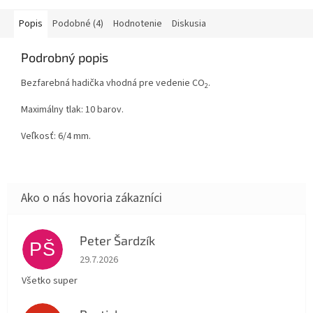
Popis
Podobné (4)
Hodnotenie
Diskusia
Podrobný popis
Bezfarebná hadička vhodná pre vedenie CO
.
2
Maximálny tlak: 10 barov.
Veľkosť: 6/4 mm.
Peter Šardzík
PŠ
Hodnotenie obchodu je 5 z 5 hviezdičiek.
29.7.2026
Všetko super