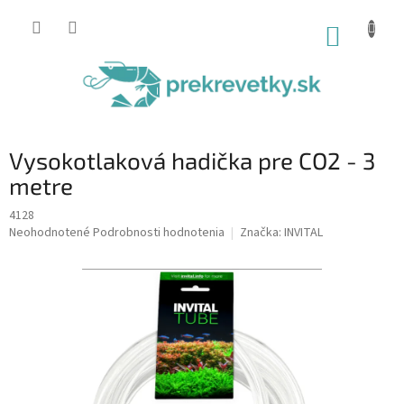
Prejsť
na
NÁKUP
obsah
KOŠÍK
Vysokotlaková hadička pre CO2 - 3
metre
4128
Priemerné
Neohodnotené
Podrobnosti hodnotenia
Značka:
INVITAL
hodnotenie
produktu
je
0,0
z
5
hviezdičiek.