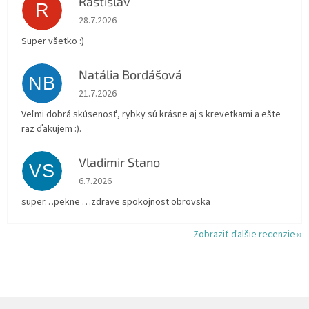
Rastislav
R
Hodnotenie obchodu je 5 z 5 hviezdičiek.
28.7.2026
Super všetko :)
Natália Bordášová
NB
Hodnotenie obchodu je 5 z 5 hviezdičiek.
21.7.2026
Veľmi dobrá skúsenosť, rybky sú krásne aj s krevetkami a ešte
raz ďakujem :).
Vladimir Stano
VS
Hodnotenie obchodu je 5 z 5 hviezdičiek.
6.7.2026
super…pekne …zdrave spokojnost obrovska
Zobraziť ďalšie recenzie