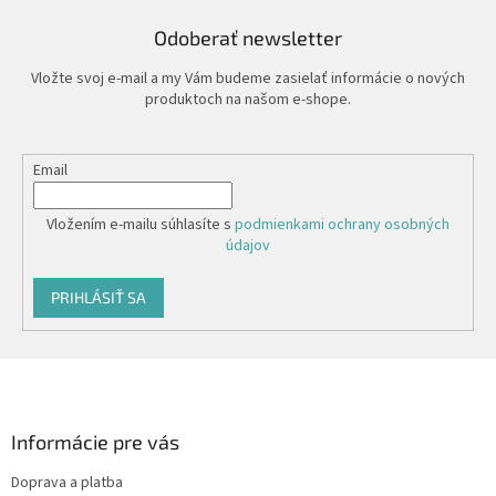
Odoberať newsletter
Vložte svoj e-mail a my Vám budeme zasielať informácie o nových
produktoch na našom e-shope.
Email
Vložením e-mailu súhlasíte s
podmienkami ochrany osobných
údajov
PRIHLÁSIŤ SA
Z
á
p
ä
Informácie pre vás
t
Doprava a platba
i