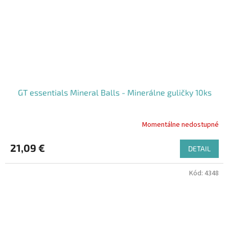
GT essentials Mineral Balls - Minerálne guličky 10ks
Momentálne nedostupné
Priemerné
hodnotenie
produktu
21,09 €
DETAIL
je
4,5
Kód:
4348
z
5
hviezdičiek.