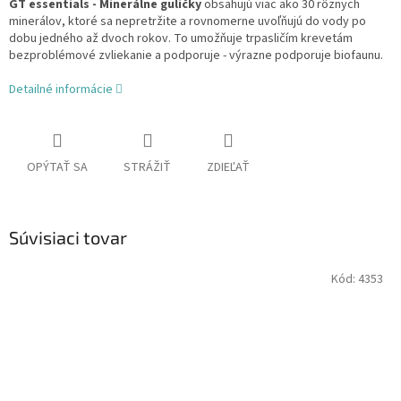
GT essentials - Minerálne guličky
obsahujú viac ako 30 rôznych
minerálov, ktoré sa nepretržite a rovnomerne uvoľňujú do vody po
dobu jedného až dvoch rokov. To umožňuje trpasličím krevetám
bezproblémové zvliekanie a podporuje - výrazne podporuje biofaunu.
Detailné informácie
OPÝTAŤ SA
STRÁŽIŤ
ZDIEĽAŤ
Súvisiaci tovar
Kód:
4353