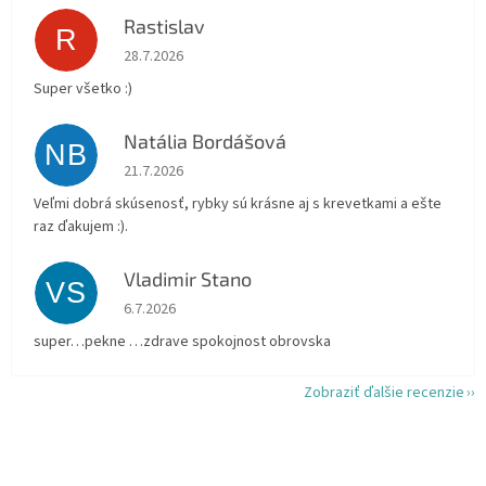
Rastislav
R
Hodnotenie obchodu je 5 z 5 hviezdičiek.
28.7.2026
Super všetko :)
Natália Bordášová
NB
Hodnotenie obchodu je 5 z 5 hviezdičiek.
21.7.2026
Veľmi dobrá skúsenosť, rybky sú krásne aj s krevetkami a ešte
raz ďakujem :).
Vladimir Stano
VS
Hodnotenie obchodu je 5 z 5 hviezdičiek.
6.7.2026
super…pekne …zdrave spokojnost obrovska
Zobraziť ďalšie recenzie