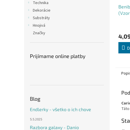
Technika
Benib
Dekorácie
(Vzor
Substráty
Hnojivá
Značky
4,09
D
Prijímame online platby
Popi
Pod
Blog
Cari
Táto
Endlerky - všetko o ich chove
Sta
5.5.2025
Razbora galaxy - Danio