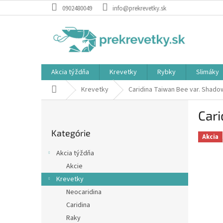
Prejsť
0902480049
info@prekrevetky.sk
na
obsah
Akcia týždňa
Krevetky
Rybky
Slimáky
Domov
Krevetky
Caridina Taiwan Bee var. Shado
B
Cari
o
Preskočiť
č
Kategórie
kategórie
n
Akcia
ý
Akcia týždňa
p
Akcie
a
Krevetky
n
e
Neocaridina
l
Caridina
Raky