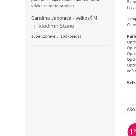
Svoj
vďaka za tento produkt
fasc
Caridina Japonica - veľkosť M
Temp
Chov
Vladimir Stano
|
Hodnotenie produktu je 5 z 5 hviezdičiek.
Par
super,zdrave….spokojnost
Optim
Optim
Optim
Optim
Opti
Veľko
Veľk