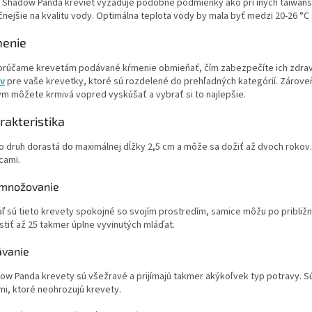
 Shadow Panda kreviet vyžaduje podobné podmienky ako pri iných taiwansk
čnejšie na kvalitu vody. Optimálna teplota vody by mala byť medzi 20-26 °C
enie
rúčame krevetám podávané kŕmenie obmieňať, čím zabezpečíte ich zdraví
v
pre vaše krevetky, ktoré sú rozdelené do prehľadných kategórií. Zároveň
ým môžete krmivá vopred vyskúšať a vybrať si to najlepšie.
rakteristika
o druh dorastá do maximálnej dĺžky 2,5 cm a môže sa dožiť až dvoch rokov.
cami.
množovanie
aľ sú tieto krevety spokojné so svojím prostredím, samice môžu po pribli
stiť až 25 takmer úplne vyvinutých mláďat.
ávanie
ow Panda krevety sú všežravé a prijímajú takmer akýkoľvek typ potravy. Sú
mi, ktoré neohrozujú krevety.