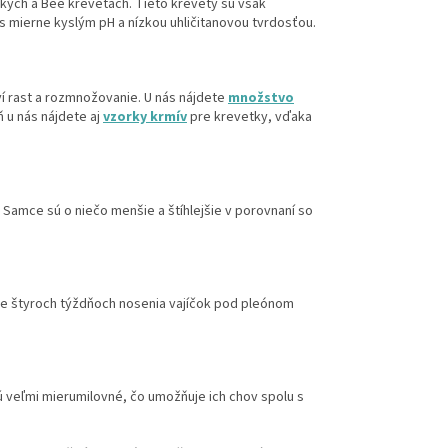
ých a Bee krevetách. Tieto krevety sú však
 s mierne kyslým pH a nízkou uhličitanovou tvrdosťou.
 rast a rozmnožovanie. U nás nájdete
množstvo
 u nás nájdete aj
vzorky krmív
pre krevetky, vďaka
 Samce sú o niečo menšie a štíhlejšie v porovnaní so
žne štyroch týždňoch nosenia vajíčok pod pleónom
 veľmi mierumilovné, čo umožňuje ich chov spolu s