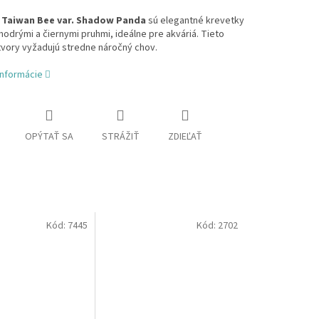
 Taiwan Bee var. Shadow Panda
sú elegantné krevetky
odrými a čiernymi pruhmi, ideálne pre akváriá. Tieto
tvory vyžadujú stredne náročný chov.
informácie
OPÝTAŤ SA
STRÁŽIŤ
ZDIEĽAŤ
Kód:
7445
Kód:
2702