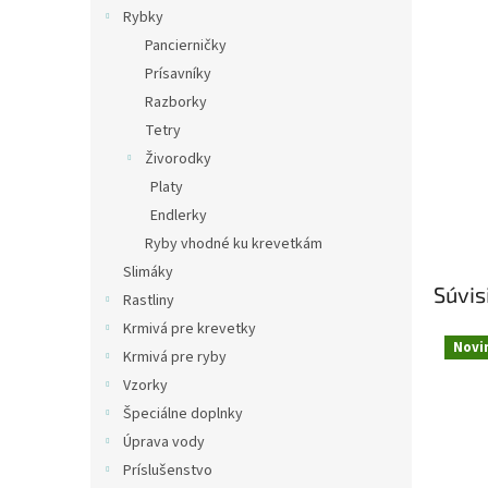
Rybky
Pancierničky
Prísavníky
Razborky
Tetry
Živorodky
Platy
Endlerky
Ryby vhodné ku krevetkám
Slimáky
Súvis
Rastliny
Krmivá pre krevetky
Novi
Krmivá pre ryby
Vzorky
Špeciálne doplnky
Úprava vody
Príslušenstvo