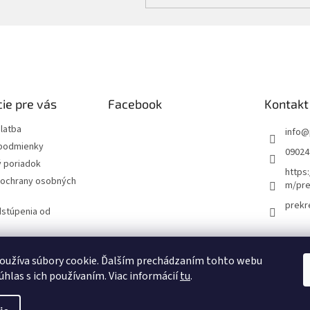
ie pre vás
Facebook
Kontakt
latba
info
@
podmienky
09024
 poriadok
https
ochrany osobných
m/pre
prekr
dstúpenia od
návka
oužíva súbory cookie. Ďalším prechádzaním tohto webu
úhlas s ich používaním. Viac informácií
tu
.