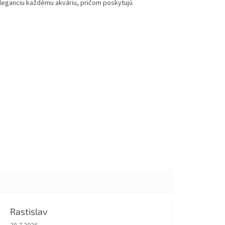
eleganciu každému akváriu, pričom poskytujú
Rastislav
Hodnotenie obchodu je 5 z 5 hviezdičiek.