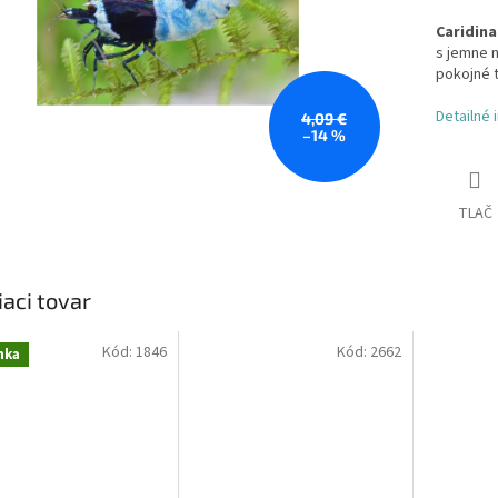
Caridina
s jemne m
pokojné 
Detailné 
4,09 €
–14 %
TLAČ
iaci tovar
Kód:
1846
Kód:
2662
nka