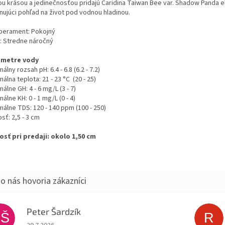
ou krásou a jedinečnosťou pridajú Caridina Taiwan Bee var. Shadow Panda 
inujúci pohľad na život pod vodnou hladinou.
erament: Pokojný
: Stredne náročný
ametre vody
álny rozsah pH: 6.4 - 6.8 (6.2 - 7.2)
álna teplota: 21 - 23 °C (20 - 25)
álne GH: 4 - 6 mg/L (3 - 7)
álne KH: 0 - 1 mg/L (0 - 4)
málne TDS: 120 - 140 ppm (100 - 250)
sť: 2,5 - 3 cm
osť pri predaji: okolo 1,50 cm
Peter Šardzík
PŠ
R
Hodnotenie obchodu je 5 z 5 hviezdičiek.