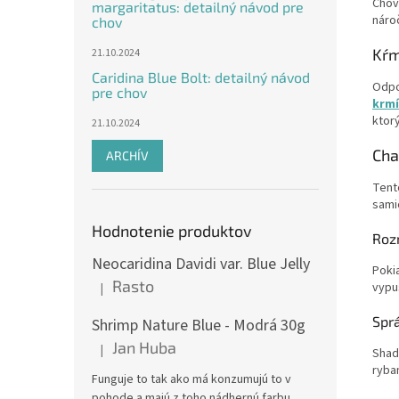
Chov
margaritatus: detailný návod pre
náro
chov
Kŕm
21.10.2024
Caridina Blue Bolt: detailný návod
Odpo
pre chov
krmí
ktor
21.10.2024
Cha
ARCHÍV
Tent
sami
Hodnotenie produktov
Roz
Neocaridina Davidi var. Blue Jelly
Poki
Rasto
vypu
|
Hodnotenie produktu je 5 z 5 hviezdičiek.
Spr
Shrimp Nature Blue - Modrá 30g
Jan Huba
|
Shad
Hodnotenie produktu je 5 z 5 hviezdičiek.
ryba
Funguje to tak ako má konzumujú to v
pohode a majú z toho nádhernú farbu