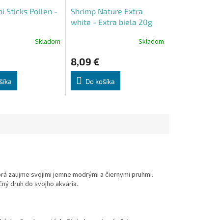
i Sticks Pollen -
Shrimp Nature Extra
white - Extra biela 20g
Skladom
Skladom
8,09 €
šíka
Do košíka
torá zaujme svojimi jemne modrými a čiernymi pruhmi.
čný druh do svojho akvária.