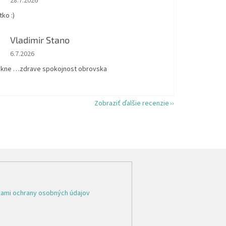
28.7.2026
ko :)
Vladimir Stano
Hodnotenie obchodu je 5 z 5 hviezdičiek.
6.7.2026
kne …zdrave spokojnost obrovska
Zobraziť ďalšie recenzie
ami ochrany osobných údajov