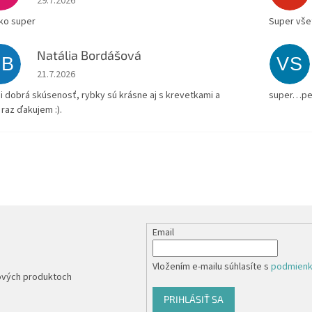
29.7.2026
ko super
Super všet
Natália Bordášová
NB
VS
Hodnotenie obchodu je 5 z 5 hviezdičiek.
21.7.2026
i dobrá skúsenosť, rybky sú krásne aj s krevetkami a
super…pe
 raz ďakujem :).
Email
Vložením e-mailu súhlasíte s
podmienk
nových produktoch
PRIHLÁSIŤ SA