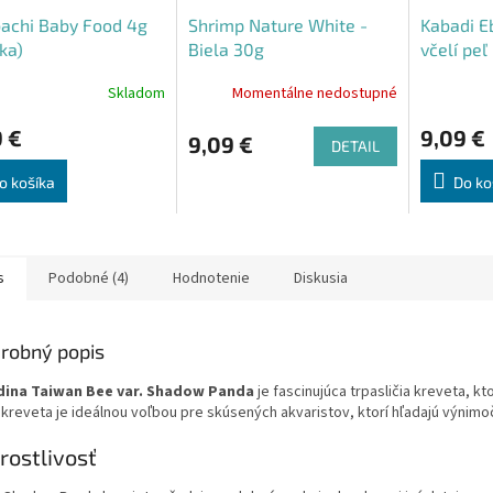
achi Baby Food 4g
Shrimp Nature White -
Kabadi Eb
ka)
Biela 30g
včelí peľ
Skladom
Momentálne nedostupné
 €
9,09 €
9,09 €
DETAIL
o košíka
Do ko
s
Podobné (4)
Hodnotenie
Diskusia
robný popis
dina Taiwan Bee var. Shadow Panda
je fascinujúca trpasličia kreveta, k
 kreveta je ideálnou voľbou pre skúsených akvaristov, ktorí hľadajú výnimo
rostlivosť