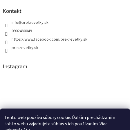
Kontakt
info
@
prekrevetky.sk
0902480049
https://www.facebook.com/prekrevetky.sk
prekrevetky.sk
Instagram
Tento web používa súbory cookie. Ďalším prechádzaním
tohto webu vyjadrujete súhlas s ich používaním. Viac
Sledovať na Instagrame