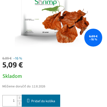
6,09 €
–16 %
6,09 €
–16 %
5,09 €
Jednotková
Skladom
cena:
Môžeme doručiť do:
12.8.2026
Pridať do košíka