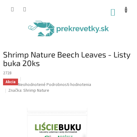
Prejsť
na
NÁKUP
obsah
KOŠÍK
Shrimp Nature Beech Leaves - Listy
buka 20ks
2728
Akcia
Priemerné
Neohodnotené
Podrobnosti hodnotenia
hodnotenie
Značka:
Shrimp Nature
produktu
je
0,0
z
5
hviezdičiek.