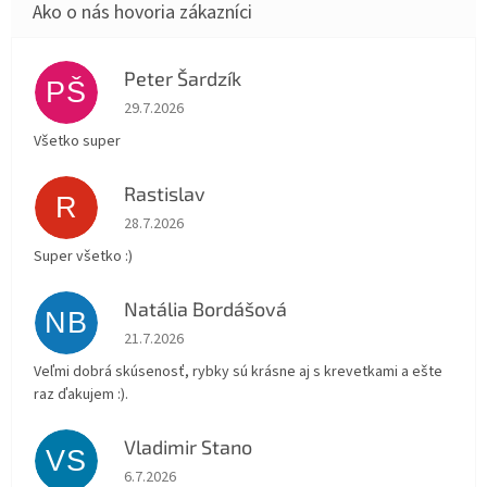
Peter Šardzík
PŠ
Hodnotenie obchodu je 5 z 5 hviezdičiek.
29.7.2026
Všetko super
Rastislav
R
Hodnotenie obchodu je 5 z 5 hviezdičiek.
28.7.2026
Super všetko :)
Natália Bordášová
NB
Hodnotenie obchodu je 5 z 5 hviezdičiek.
21.7.2026
Veľmi dobrá skúsenosť, rybky sú krásne aj s krevetkami a ešte
raz ďakujem :).
Vladimir Stano
VS
Hodnotenie obchodu je 5 z 5 hviezdičiek.
6.7.2026