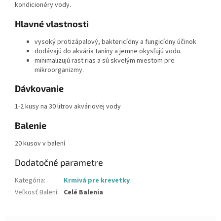
kondicionéry vody.
Hlavné vlastnosti
vysoký protizápalový, baktericídny a fungicídny účinok
dodávajú do akvária taníny a jemne okysľujú vodu.
minimalizujú rast rias a sú skvelým miestom pre
mikroorganizmy.
Dávkovanie
1-2 kusy na 30 litrov akváriovej vody
Balenie
20 kusov v balení
Dodatočné parametre
Kategória
:
Krmivá pre krevetky
Veľkosť Balení
:
Celé Balenia