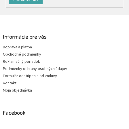
Z
á
p
ä
Informácie pre vás
t
Doprava a platba
i
Obchodné podmienky
e
Reklamačný poriadok
Podmienky ochrany osobných údajov
Formulár odstúpenia od zmluvy
Kontakt
Moja objednávka
Facebook