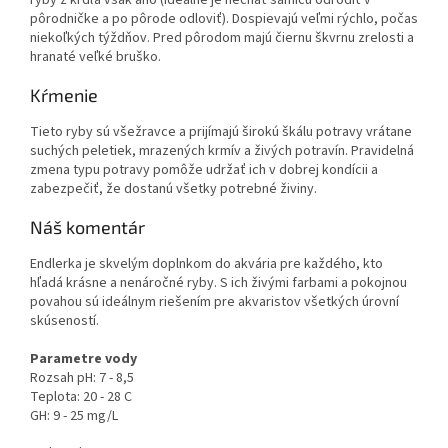
pôrodničke a po pôrode odloviť). Dospievajú veľmi rýchlo, počas
niekoľkých týždňov. Pred pôrodom majú čiernu škvrnu zrelosti a
hranaté veľké bruško.
Kŕmenie
Tieto ryby sú všežravce a prijímajú širokú škálu potravy vrátane
suchých peletiek, mrazených krmív a živých potravín. Pravidelná
zmena typu potravy pomôže udržať ich v dobrej kondícii a
zabezpečiť, že dostanú všetky potrebné živiny.
Náš komentár
Endlerka je skvelým doplnkom do akvária pre každého, kto
hľadá krásne a nenáročné ryby. S ich živými farbami a pokojnou
povahou sú ideálnym riešením pre akvaristov všetkých úrovní
skúseností.
Parametre vody
Rozsah pH: 7 - 8,5
Teplota: 20 - 28 C
GH: 9 - 25 mg/L