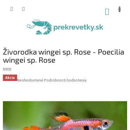
Prejsť
na
NÁKUP
obsah
KOŠÍK
Živorodka wingei sp. Rose - Poecilia
wingei sp. Rose
6909
Akcia
Priemerné
Neohodnotené
Podrobnosti hodnotenia
hodnotenie
produktu
je
0,0
z
5
hviezdičiek.