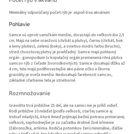
Minimálny odporúčaný počet rýb je aspoň 6 na akvárium
Pohlavie
Samce sú oproti samičkám menšie, dorastajú do veľkosti iba 2,5
cm. Majú na sebe oranžovú (chrbát a plutvy), čiernu (chrbát, bok
a lemy plutiev), zelenú (boky), a svietivo modrú farbu (brucho),
stred chvostovej plutvy je priehľadný. Samce majú pohlavný
orgán - gonopodium (v kopulačný orgán premenená ritná plutva
samcov rýb z čeľade živorodkovitých). Samice dosahujú dĺžku až
4 cm, telo majú podlhovastejšie ako pávie očko a škvrna
gravidity je oveľa menšia. Nedosahujú farebnosti samcov,
základné sfarbenie tela je strieborné
Rozmnožovanie
Gravidita trvá približne 25 dní, ale na samici nie je príliš vidieť.
Rodí približne 10 mláďat (podľa veľkosti, staršej samice aj
tridsať mladých), ktoré ihneď prijímajú bežnú potravu primeranej
veľkosti, najvhodnejšie je zo začiatku drobné živé kŕmenie
(žábronožka, artémia. Rodičia potomkov žerú minimálne, ďalšie
ryby z kŕdľa však áno (ideálne je nechať samicu odrodiť v