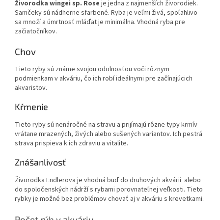
Živorodka wingei sp. Rose
je jedna z najmenších živorodiek.
Samčeky sú nádherne sfarbené. Ryba je veľmi živá, spoľahlivo
sa množí a úmrtnosť mláďat je minimálna. Vhodná ryba pre
začiatočníkov.
Chov
Tieto ryby sú známe svojou odolnosťou voči rôznym
podmienkam v akváriu, čo ich robí ideálnymi pre začínajúcich
akvaristov.
Kŕmenie
Tieto ryby sú nenáročné na stravu a prijímajú rôzne typy krmív
vrátane mrazených, živých alebo sušených variantov. Ich pestrá
strava prispieva k ich zdraviu a vitalite.
Znášanlivosť
Živorodka Endlerova je vhodná buď do druhových akvárií alebo
do spoločenských nádrží s rybami porovnateľnej veľkosti. Tieto
rybky je možné bez problémov chovať aj v akváriu s krevetkami.
Počet rýb v akváriu