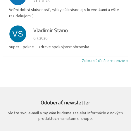
21.7.2026
Veľmi dobrá skúsenosť, rybky sú krásne aj s krevetkami a ešte
raz ďakujem :).
Vladimir Stano
VS
Hodnotenie obchodu je 5 z 5 hviezdičiek.
6.7.2026
super…pekne …zdrave spokojnost obrovska
Zobraziť ďalšie recenzie
Odoberať newsletter
Vložte svoj e-mail a my Vám budeme zasielať informácie o nových
produktoch na našom e-shope.