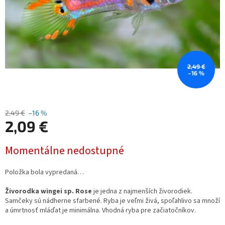
2,49 €
–16 %
2,49 €
–16 %
2,09 €
Jednotková
Momentálne nedostupné
cena:
Položka bola vypredaná…
Živorodka wingei sp. Rose
je jedna z najmenších živorodiek.
Samčeky sú nádherne sfarbené. Ryba je veľmi živá, spoľahlivo sa množí
a úmrtnosť mláďat je minimálna. Vhodná ryba pre začiatočníkov.