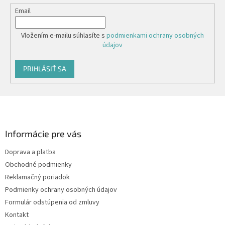
Email
Vložením e-mailu súhlasíte s
podmienkami ochrany osobných
údajov
PRIHLÁSIŤ SA
Z
á
p
ä
Informácie pre vás
t
Doprava a platba
i
Obchodné podmienky
e
Reklamačný poriadok
Podmienky ochrany osobných údajov
Formulár odstúpenia od zmluvy
Kontakt