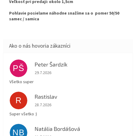
Veľkosť pri predaji: okolo 1,5cm
Pohlavie posielame náhodne snažíme sa o pomer 50/50
samec / samica
Peter Šardzík
PŠ
Hodnotenie obchodu je 5 z 5 hviezdičiek.
29.7.2026
Všetko super
Rastislav
R
Hodnotenie obchodu je 5 z 5 hviezdičiek.
28.7.2026
Super všetko :)
Natália Bordášová
NB
Hodnotenie obchodu je 5 z 5 hviezdičiek.