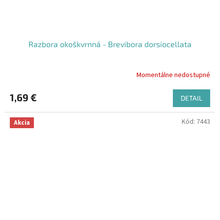
Razbora okoškvrnná - Brevibora dorsiocellata
Momentálne nedostupné
Priemerné
hodnotenie
produktu
1,69 €
DETAIL
je
5,0
Kód:
7443
z
Akcia
5
hviezdičiek.