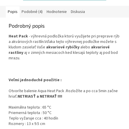
Popis
Podobné (4)
Hodnotenie
Diskusia
Podrobný popis
Heat Pack
- výhrevná podložka ktorú využijete pri preprave rýb
a akváriových rastlín.Vďaka tejto výhrevnej podložke možete s
kludom zasielať Vaše
akvariové rybičky
alebo
akvariové
rastliny
aj v zimných mesiacoch ked klesajú teploty aj pod bod
mrazu.
Veľmi jednoduché použitie :
Otvoríte balenie Aqua Heat Pack .Rozložíte a po cca 5min začne
hriať.
NETRIASŤ a NETRHAŤ !!!!
Maximálna teplota : 65 °C
Priemerná teplota : 50 °C
Teplo vyžaruje cca : 40 hodín
Rozmery : 13 x 9.5 cm