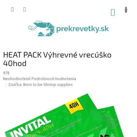
Prejsť
na
NÁKUP
obsah
KOŠÍK
HEAT PACK Výhrevné vrecúško
40hod
978
Priemerné
Neohodnotené
Podrobnosti hodnotenia
hodnotenie
Značka:
Born to be Shrimp supplies
produktu
je
0,0
z
5
hviezdičiek.