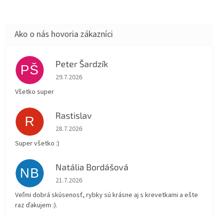
Peter Šardzík
PŠ
Hodnotenie obchodu je 5 z 5 hviezdičiek.
29.7.2026
Všetko super
Rastislav
R
Hodnotenie obchodu je 5 z 5 hviezdičiek.
28.7.2026
Super všetko :)
Natália Bordášová
NB
Hodnotenie obchodu je 5 z 5 hviezdičiek.
21.7.2026
Veľmi dobrá skúsenosť, rybky sú krásne aj s krevetkami a ešte
raz ďakujem :).