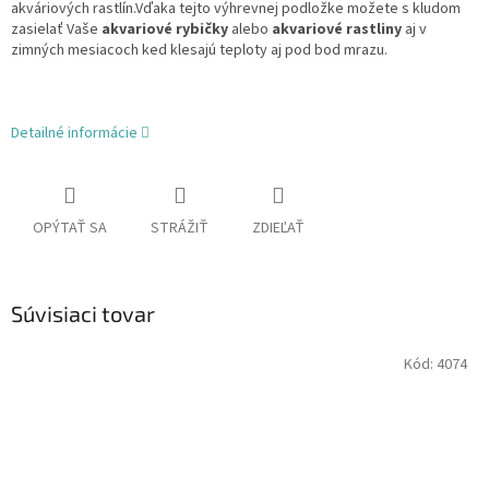
akváriových rastlín.Vďaka tejto výhrevnej podložke možete s kludom
zasielať Vaše
akvariové rybičky
alebo
akvariové rastliny
aj v
zimných mesiacoch ked klesajú teploty aj pod bod mrazu.
Detailné informácie
OPÝTAŤ SA
STRÁŽIŤ
ZDIEĽAŤ
Súvisiaci tovar
Kód:
4074