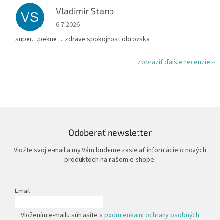
Vladimir Stano
VS
Hodnotenie obchodu je 5 z 5 hviezdičiek.
6.7.2026
super…pekne …zdrave spokojnost obrovska
Zobraziť ďalšie recenzie
Odoberať newsletter
Vložte svoj e-mail a my Vám budeme zasielať informácie o nových
produktoch na našom e-shope.
Email
Vložením e-mailu súhlasíte s
podmienkami ochrany osobných