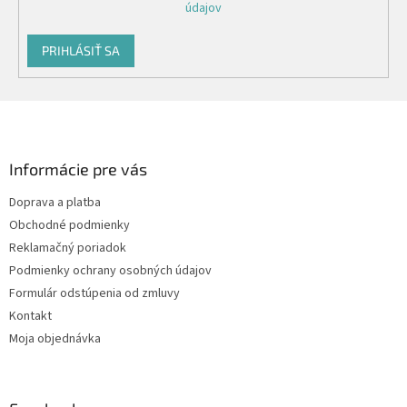
údajov
PRIHLÁSIŤ SA
Z
á
p
ä
Informácie pre vás
t
Doprava a platba
i
Obchodné podmienky
e
Reklamačný poriadok
Podmienky ochrany osobných údajov
Formulár odstúpenia od zmluvy
Kontakt
Moja objednávka