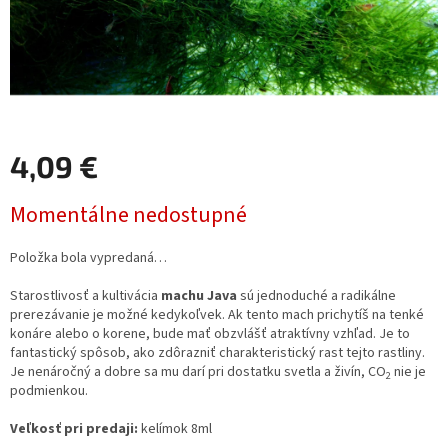
4,09 €
Jednotková
Momentálne nedostupné
cena:
Položka bola vypredaná…
Starostlivosť a kultivácia
machu Java
sú jednoduché a radikálne
prerezávanie je možné kedykoľvek. Ak tento mach prichytíš na tenké
konáre alebo o korene, bude mať obzvlášť atraktívny vzhľad. Je to
fantastický spôsob, ako zdôrazniť charakteristický rast tejto rastliny.
Je nenáročný a dobre sa mu darí pri dostatku svetla a živín, CO
nie je
2
podmienkou.
Veľkosť pri predaji:
kelímok 8ml