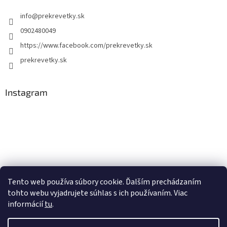
info
@
prekrevetky.sk
0902480049
https://www.facebook.com/prekrevetky.sk
prekrevetky.sk
Instagram
Tento web používa súbory cookie. Ďalším prechádzaním
tohto webu vyjadrujete súhlas s ich používaním. Viac
Sledovať na Instagrame
informácií
tu
.