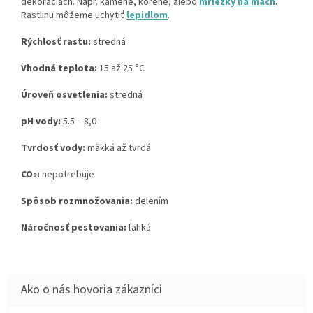
dekoráciách. Napr. kamene, korene, alebo
mriežky na mach
.
Rastlinu môžeme uchytiť
lepidlom
.
Rýchlosť rastu:
stredná
Vhodná teplota:
15 až 25 °C
Úroveň osvetlenia:
stredná
pH vody:
5.5
–
8,0
Tvrdosť vody:
mäkká až tvrdá
CO
:
nepotrebuje
2
Spôsob rozmnožovania:
delením
Náročnosť pestovania:
ľahká