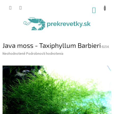
Prejsť
na
NÁKUP
obsah
KOŠÍK
Java moss - Taxiphyllum Barbieri
6154
Priemerné
Neohodnotené
Podrobnosti hodnotenia
hodnotenie
produktu
je
0,0
z
5
hviezdičiek.