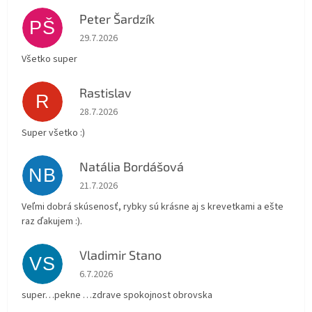
Peter Šardzík
PŠ
Hodnotenie obchodu je 5 z 5 hviezdičiek.
29.7.2026
Všetko super
Rastislav
R
Hodnotenie obchodu je 5 z 5 hviezdičiek.
28.7.2026
Super všetko :)
Natália Bordášová
NB
Hodnotenie obchodu je 5 z 5 hviezdičiek.
21.7.2026
Veľmi dobrá skúsenosť, rybky sú krásne aj s krevetkami a ešte
raz ďakujem :).
Vladimir Stano
VS
Hodnotenie obchodu je 5 z 5 hviezdičiek.
6.7.2026
super…pekne …zdrave spokojnost obrovska