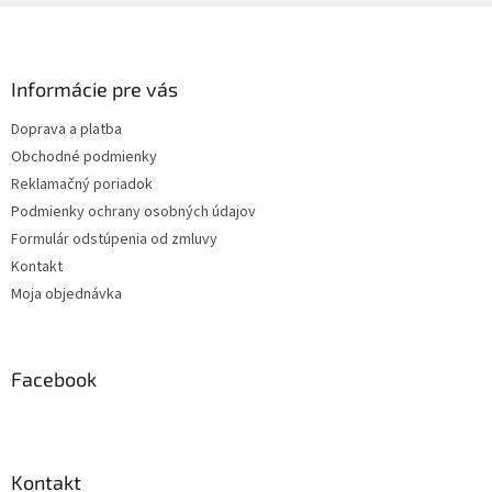
Z
á
p
ä
Informácie pre vás
t
Doprava a platba
i
Obchodné podmienky
e
Reklamačný poriadok
Podmienky ochrany osobných údajov
Formulár odstúpenia od zmluvy
Kontakt
Moja objednávka
Facebook
Kontakt