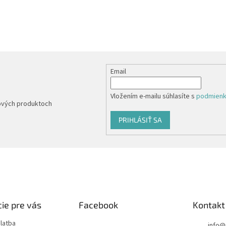
Email
Vložením e-mailu súhlasíte s
podmienk
nových produktoch
PRIHLÁSIŤ SA
ie pre vás
Facebook
Kontakt
latba
info
@