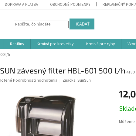
DOPRAVA A PLATBA
OBCHODNÉ PODMIENKY
REKLAMAČNÝ PORI
HĽADAŤ
Rastliny
Krmivá pre krevetky
Krmivá pre ryby
Vzor
00 l/h
SUN závesný filter HBL-601 500 l/h
4189
né
notené
Podrobnosti hodnotenia
Značka:
SunSun
nie
12,
u
Jednotk
Skla
cena:
iek.
Môžeme d