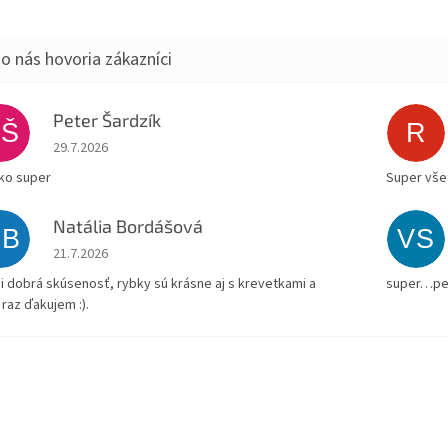
Peter Šardzík
PŠ
R
Hodnotenie obchodu je 5 z 5 hviezdičiek.
29.7.2026
ko super
Super všet
Natália Bordášová
NB
VS
Hodnotenie obchodu je 5 z 5 hviezdičiek.
21.7.2026
i dobrá skúsenosť, rybky sú krásne aj s krevetkami a
super…pe
 raz ďakujem :).