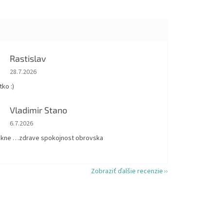
Rastislav
Hodnotenie obchodu je 5 z 5 hviezdičiek.
28.7.2026
ko :)
Vladimir Stano
Hodnotenie obchodu je 5 z 5 hviezdičiek.
6.7.2026
kne …zdrave spokojnost obrovska
Zobraziť ďalšie recenzie