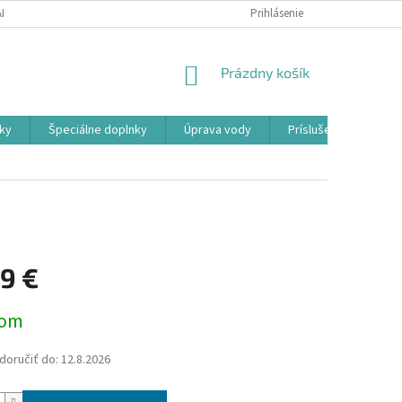
ADOK
PODMIENKY OCHRANY OSOBNÝCH ÚDAJOV
Prihlásenie
FORMULÁR ODSTÚ
NÁKUPNÝ
Prázdny košík
KOŠÍK
ky
Špeciálne doplnky
Úprava vody
Príslušenstvo
09 €
ová
dom
oručiť do:
12.8.2026