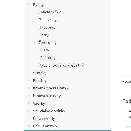
Rybky
Pancierničky
Prísavníky
Razborky
Tetry
Živorodky
Platy
Endlerky
Ryby vhodné ku krevetkám
Slimáky
Rastliny
Popi
Krmivá pre krevetky
Krmivá pre ryby
Pod
Vzorky
Špeciálne doplnky
Úprava vody
Príslušenstvo