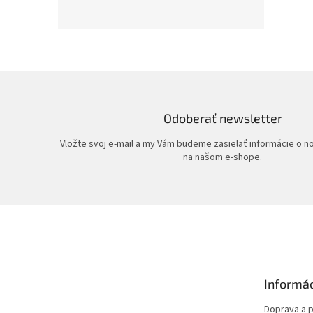
Odoberať newsletter
Vložte svoj e-mail a my Vám budeme zasielať informácie o 
na našom e-shope.
Z
á
p
ä
t
Informác
i
e
Doprava a p