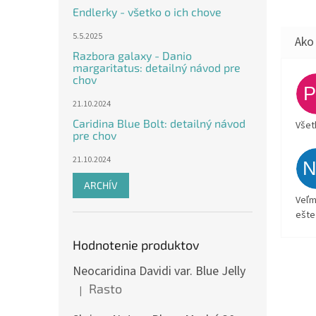
Endlerky - všetko o ich chove
5.5.2025
Razbora galaxy - Danio
margaritatus: detailný návod pre
chov
21.10.2024
Caridina Blue Bolt: detailný návod
Všet
pre chov
21.10.2024
ARCHÍV
Veľm
ešte
Hodnotenie produktov
Neocaridina Davidi var. Blue Jelly
Rasto
|
Hodnotenie produktu je 5 z 5 hviezdičiek.