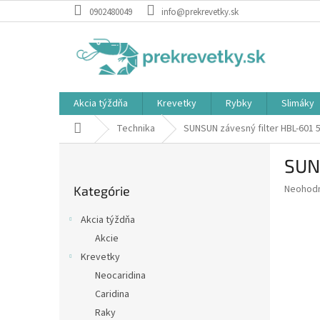
Prejsť
0902480049
info@prekrevetky.sk
na
obsah
Akcia týždňa
Krevetky
Rybky
Slimáky
Domov
Technika
SUNSUN závesný filter HBL-601 5
B
SUN
o
Preskočiť
č
Priemer
Neohod
Kategórie
kategórie
n
hodnote
ý
produkt
Akcia týždňa
p
je
Akcie
0,0
a
z
Krevetky
n
5
e
Neocaridina
hviezdič
l
Caridina
Raky