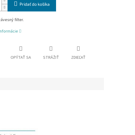
Pridať do košíka
vesný filter.
informácie
OPÝTAŤ SA
STRÁŽIŤ
ZDIEĽAŤ