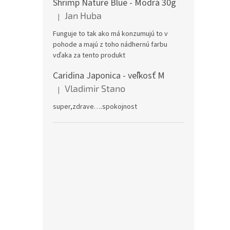
Shrimp Nature Blue - Modrá 30g
Jan Huba
|
Hodnotenie produktu je 5 z 5 hviezdičiek.
Funguje to tak ako má konzumujú to v
pohode a majú z toho nádhernú farbu
vďaka za tento produkt
Caridina Japonica - veľkosť M
Vladimir Stano
|
Hodnotenie produktu je 5 z 5 hviezdičiek.
super,zdrave….spokojnost