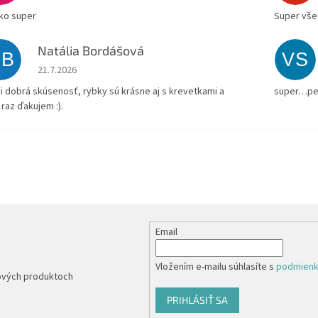
ko super
Super všet
Natália Bordášová
NB
VS
Hodnotenie obchodu je 5 z 5 hviezdičiek.
21.7.2026
i dobrá skúsenosť, rybky sú krásne aj s krevetkami a
super…pe
 raz ďakujem :).
Email
Vložením e-mailu súhlasíte s
podmienk
nových produktoch
PRIHLÁSIŤ SA