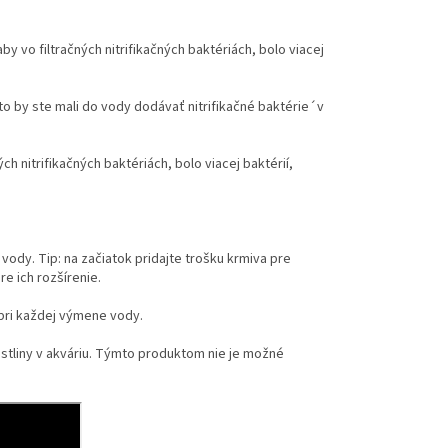
y vo filtračných nitrifikačných baktériách, bolo viacej
o by ste mali do vody dodávať nitrifikačné baktérie´v
ch nitrifikačných baktériách, bolo viacej baktérií,
vody. Tip: na začiatok pridajte trošku krmiva pre
e ich rozšírenie.
 pri každej výmene vody.
astliny v akváriu. Týmto produktom nie je možné