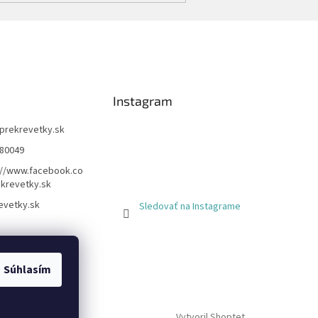
Instagram
prekrevetky.sk
80049
://www.facebook.co
krevetky.sk
evetky.sk
Sledovať na Instagrame
Súhlasím
Vytvoril Shoptet