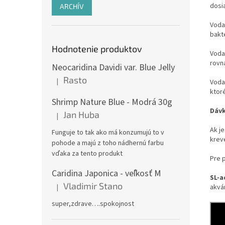
dosi
ARCHÍV
Voda 
bakt
Hodnotenie produktov
Voda
rovn
Neocaridina Davidi var. Blue Jelly
Rasto
|
Voda 
Hodnotenie produktu je 5 z 5 hviezdičiek.
ktor
Shrimp Nature Blue - Modrá 30g
Dáv
Jan Huba
|
Hodnotenie produktu je 5 z 5 hviezdičiek.
Ak j
Funguje to tak ako má konzumujú to v
kreve
pohode a majú z toho nádhernú farbu
vďaka za tento produkt
Pre 
Caridina Japonica - veľkosť M
SL-a
Vladimir Stano
|
akvá
Hodnotenie produktu je 5 z 5 hviezdičiek.
super,zdrave….spokojnost