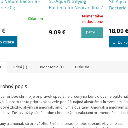
p Nature Bacteria -
SL-Aqua Nitrifying
SL-Aqua N
rie 20g
Bacteria for Neocaridina /
Bacteria 
Sulawesi shrimp 250ml
Sulawesi
Momentálne
Skladom
Priemerné
nedostupné
hodnotenie
 €
18,09 
produktu
9,09 €
DETAIL
je
4,0
o košíka
Do ko
z
5
hviezdičiek.
s
Videá (1)
Hodnotenie (1)
Diskusia
robný popis
qua for bee shrimp je prípravok špeciálne určený na kontrolovanie bakteriál
6,8. Aj preto tento prípravok skvele poslúži najmä akváriám s krevetkami Ca
dové zložky, akými sú amoniak, amónium a dusitany. Amoniak a amónium sa 
číchov. Tieto zložky sú následne chemickými reakciami premenené na dusit
tany a amoniak sú pre všetko živé mimoriadne nebezpečné. Aby sme sa im v