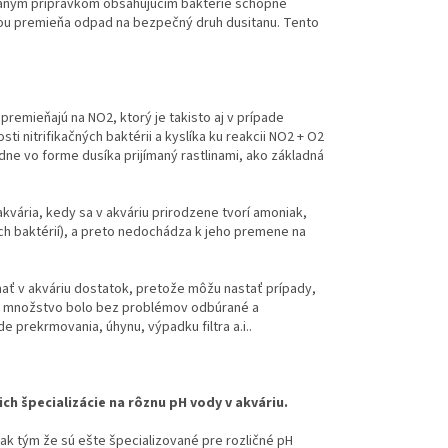
rovaným prípravkom obsahujúcim baktérie schopné
ou premieňa odpad na bezpečný druh dusitanu. Tento
premieňajú na NO2, ktorý je takisto aj v prípade
i nitrifikačných baktérii a kyslíka ku reakcii NO2 + O2
ne vo forme dusíka prijímaný rastlinami, ako základná
 akvária, kedy sa v akváriu prirodzene tvorí amoniak,
ch baktérií), a preto nedochádza k jeho premene na
 mať v akváriu dostatok, pretože môžu nastať prípady,
né množstvo bolo bez problémov odbúrané a
prekrmovania, úhynu, výpadku filtra a.i..
ch špecializácie na rôznu pH vody v akváriu.
šak tým že sú ešte špecializované pre rozličné pH