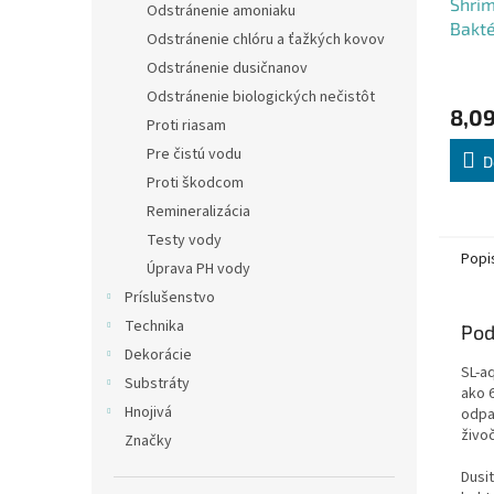
Shrim
Odstránenie amoniaku
Bakté
Odstránenie chlóru a ťažkých kovov
Odstránenie dusičnanov
Odstránenie biologických nečistôt
8,09
Proti riasam
Pre čistú vodu
D
Proti škodcom
Remineralizácia
Testy vody
Popi
Úprava PH vody
Príslušenstvo
Technika
Pod
Dekorácie
SL-a
Substráty
ako 
Hnojivá
odpa
živo
Značky
Dusi