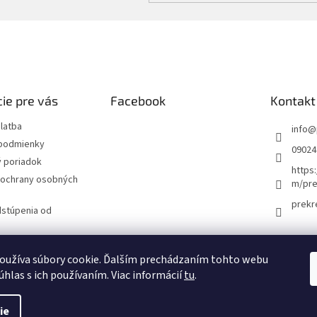
ie pre vás
Facebook
Kontakt
latba
info
@
podmienky
09024
 poriadok
https
ochrany osobných
m/pre
prekr
dstúpenia od
oužíva súbory cookie. Ďalším prechádzaním tohto webu
návka
úhlas s ich používaním. Viac informácií
tu
.
ie
.