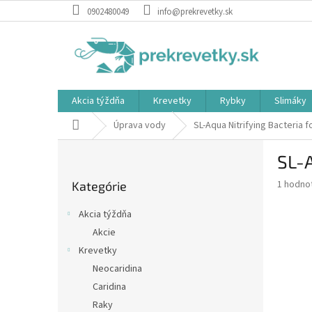
Prejsť
0902480049
info@prekrevetky.sk
na
obsah
Akcia týždňa
Krevetky
Rybky
Slimáky
Domov
Úprava vody
SL-Aqua Nitrifying Bacteria 
B
SL-A
o
Preskočiť
č
Priemer
1 hodno
Kategórie
kategórie
n
hodnote
ý
produkt
Akcia týždňa
p
je
Akcie
5,0
a
z
Krevetky
n
5
e
Neocaridina
hviezdič
l
Caridina
Raky