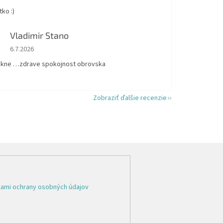
ko :)
Vladimir Stano
Hodnotenie obchodu je 5 z 5 hviezdičiek.
6.7.2026
kne …zdrave spokojnost obrovska
Zobraziť ďalšie recenzie
ami ochrany osobných údajov