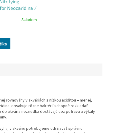
itrifying
for Neocaridina /
 shrimp 500ml
Skladom
€
šíka
nej rovnováhy v akváriách s nízkou aciditou – menej,
ridina. obsahuje rôzne baktérií schopné rozkladať
do akvária nezriedka dostávajú cez potravu a výkaly
any.
yhli, v akváriu potrebujeme udržiavať správnu