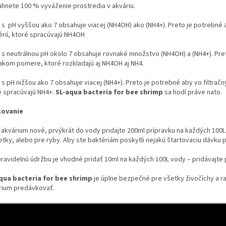
ahnete 100 % vyváženie prostredia v akváriu.
s pH vyššou ako 7 obsahuje viacej (NH4OH) ako (NH4+). Preto je potrebné ab
érií, ktoré spracúvajú NH4OH
 s neutrálnou pH okolo 7 obsahuje rovnaké množstvo (NH4OH) a (NH4+). Pret
akom pomere, ktoré rozkladajú aj NH4OH aj NH4.
s pH nižšou ako 7 obsahuje viacej (NH4+). Preto je potrebné aby vo filtračný
é spracúvajú NH4+.
SL-aqua bacteria for bee shrimp
sa hodí práve nato.
kovanie
e akvárium nové, prvýkrát do vody pridajte 200ml prípravku na každých 100L 
tky, alebo pre ryby. Aby ste baktériám poskytli nejakú štartovaciu dávku pr
pravidelnú údržbu je vhodné pridať 10ml na každých 100L vody – pridávajte
qua bacteria for bee shrimp
je úplne bezpečné pre všetky živočíchy a r
rium predávkovať.