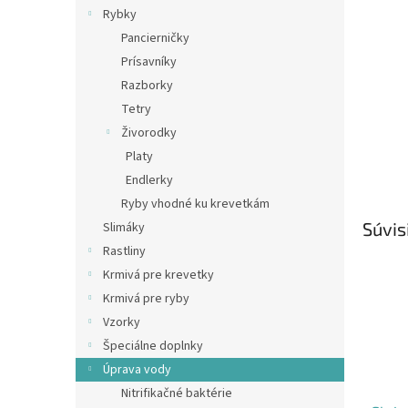
Rybky
Pancierničky
Prísavníky
Razborky
Tetry
Živorodky
Platy
Endlerky
Ryby vhodné ku krevetkám
Súvis
Slimáky
Rastliny
Krmivá pre krevetky
Krmivá pre ryby
Vzorky
Špeciálne doplnky
Úprava vody
Nitrifikačné baktérie