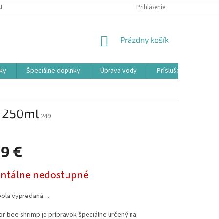
ADOK
PODMIENKY OCHRANY OSOBNÝCH ÚDAJOV
Prihlásenie
FORMULÁR ODSTÚ
NÁKUPNÝ
Prázdny košík
KOŠÍK
ky
Špeciálne doplnky
Úprava vody
Príslušenstvo
p 250ml
249
09 €
ová
tálne nedostupné
bola vypredaná…
or bee shrimp je prípravok špeciálne určený na