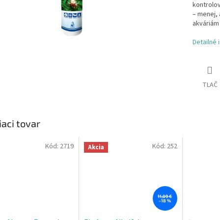
kontrolov
– menej, 
akváriám 
Detailné 
TLAČ
iaci tovar
Kód:
2719
Kód:
252
Akcia
11,09 €
–18 %