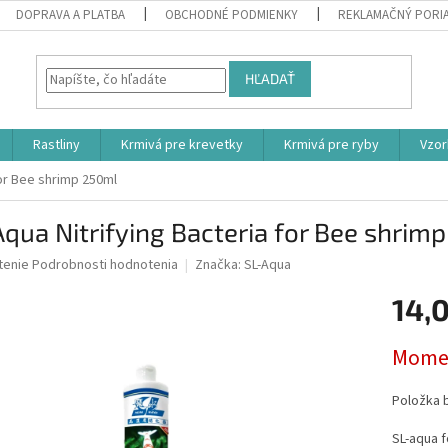
DOPRAVA A PLATBA
OBCHODNÉ PODMIENKY
REKLAMAČNÝ PORI
HĽADAŤ
Rastliny
Krmivá pre krevetky
Krmivá pre ryby
Vzor
for Bee shrimp 250ml
qua Nitrifying Bacteria for Bee shrim
né
tenie
Podrobnosti hodnotenia
Značka:
SL-Aqua
nie
14,
u
Jednotk
Momen
cena:
iek.
Položka 
SL-aqua f