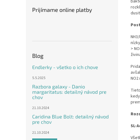
bakt
rozk
Prijímame online platby
dusi
Pos
NH3/N
nízky
> NO
živin
Blog
Prida
Endlerky - všetko o ich chove
avša
NO2 
5.5.2025
Razbora galaxy - Danio
Tieto
margaritatus: detailný návod pre
kedy
chov
prem
21.10.2024
Rozd
Caridina Blue Bolt: detailný návod
pre chov
SL-A
21.10.2024
Všet