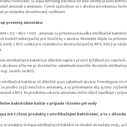
eriálnu rovnováhu. SL-Aqua Nitrifying bacteria for bee shrimp je koncent
ladať amoniak a amónium. Týmto spôsobom sa v akváriu prirodzenou form
tan je následne absorbovaný rastlinami.
tup premeny amoniaku:
H4 + O2 > NO2 + H2O - amoniak za prítomnosti kyslíka nitrifikačné baktérie 
ch hodnôt nebezpečný pre živočíchy v akváriu. Následne dôjde za prítomnost
3, kedy z NO2 vzniká pre osandestvo akvária bezpečný NO3, ktorý je násled
a.
nie nitrifikačných baktérii je dôležité najmä v prvých týždňoch po založení
k akvárium ešte nie je dostatočne zabehnuté (nemáte dostatok nitrfikačný
resp. neskôr na NO3.
 nitrifikačné baktérie sú dôležité aj po zabehnutí akvária. Potrebujete ich
 sa prudko zvýži množstvo amoniaku, a vy potrebujete aby aj toto zvýše
enené a NO3. Ku prudkému nárastu amoniaku môže dôjsť napríklad v prípade 
ielne baktériálne kultúr v prípade rôzneho pH vody
qua má 3 rôzne produkty s nitrifikačnými baktériami, a to z dôvodu i
ky tri podukty Sl-Aqua nitrifikačných baktérií sú vhodné do každej vody, av