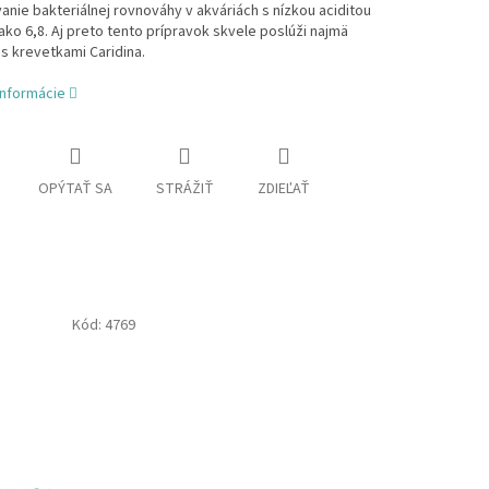
anie bakteriálnej rovnováhy v akváriách s nízkou aciditou
ako 6,8. Aj preto tento prípravok skvele poslúži najmä
s krevetkami Caridina.
informácie
OPÝTAŤ SA
STRÁŽIŤ
ZDIEĽAŤ
Kód:
4769