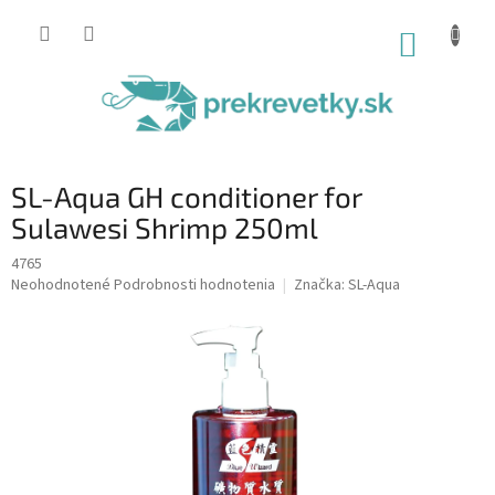
Prejsť
na
NÁKUP
obsah
KOŠÍK
SL-Aqua GH conditioner for
Sulawesi Shrimp 250ml
4765
Priemerné
Neohodnotené
Podrobnosti hodnotenia
Značka:
SL-Aqua
hodnotenie
produktu
je
0,0
z
5
hviezdičiek.