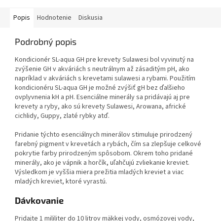
Popis
Hodnotenie
Diskusia
Podrobný popis
Kondicionér SL-aqua GH pre krevety Sulawesi bol vyvinutý na
zvýšenie GH v akváriách s neutrálnym až zásaditým pH, ako
napríklad v akváriách s krevetami sulawesi a rybami. Použitím
kondicionéru SL-aqua GH je možné zvýšiť gH bez ďalšieho
ovplyvnenia kH a pH. Esenciálne minerály sa pridávajú aj pre
krevety a ryby, ako sú krevety Sulawesi, Arowana, africké
cichlidy, Guppy, zlaté rybky atď.
Pridanie týchto esenciálnych minerálov stimuluje prirodzený
farebný pigment v krevetách a rybách, čím sa zlepšuje celkové
pokrytie farby prirodzeným spôsobom. Okrem toho pridané
minerály, ako je vápnik a horčík, uľahčujú zvliekanie kreviet.
Výsledkom je vyššia miera prežitia mladých kreviet a viac
mladých kreviet, ktoré vyrastú.
Dávkovanie
Pridajte 1 mililiter do 10 litrov mäkkej vody, osmózovej vody,