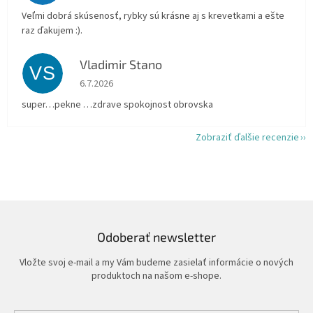
Veľmi dobrá skúsenosť, rybky sú krásne aj s krevetkami a ešte
raz ďakujem :).
Vladimir Stano
VS
Hodnotenie obchodu je 5 z 5 hviezdičiek.
6.7.2026
super…pekne …zdrave spokojnost obrovska
Zobraziť ďalšie recenzie
Odoberať newsletter
Vložte svoj e-mail a my Vám budeme zasielať informácie o nových
produktoch na našom e-shope.