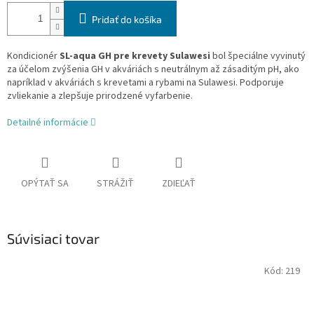
Pridať do košíka
Kondicionér
SL-aqua GH pre krevety Sulawesi
bol špeciálne vyvinutý
za účelom zvýšenia GH v akváriách s neutrálnym až zásaditým pH, ako
napríklad v akváriách s krevetami a rybami na Sulawesi. Podporuje
zvliekanie a zlepšuje prirodzené vyfarbenie.
Detailné informácie
OPÝTAŤ SA
STRÁŽIŤ
ZDIEĽAŤ
Súvisiaci tovar
Kód:
219