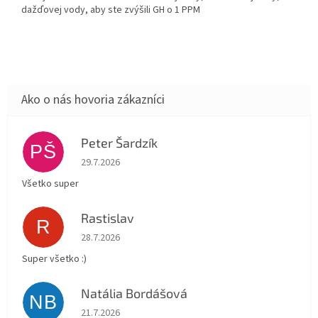
dažďovej vody, aby ste zvýšili GH o 1 PPM
Peter Šardzík
PŠ
Hodnotenie obchodu je 5 z 5 hviezdičiek.
29.7.2026
Všetko super
Rastislav
R
Hodnotenie obchodu je 5 z 5 hviezdičiek.
28.7.2026
Super všetko :)
Natália Bordášová
NB
Hodnotenie obchodu je 5 z 5 hviezdičiek.
21.7.2026