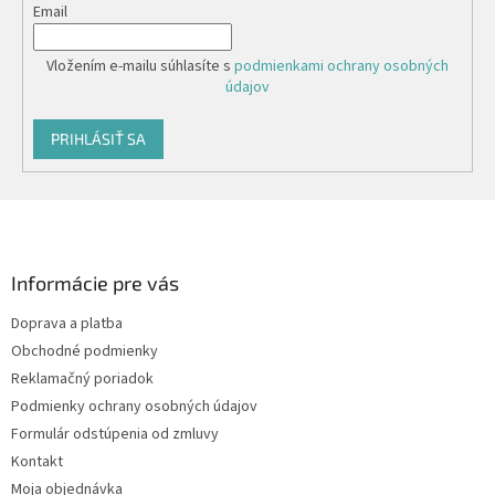
Email
Vložením e-mailu súhlasíte s
podmienkami ochrany osobných
údajov
PRIHLÁSIŤ SA
Z
á
p
ä
Informácie pre vás
t
Doprava a platba
i
Obchodné podmienky
e
Reklamačný poriadok
Podmienky ochrany osobných údajov
Formulár odstúpenia od zmluvy
Kontakt
Moja objednávka