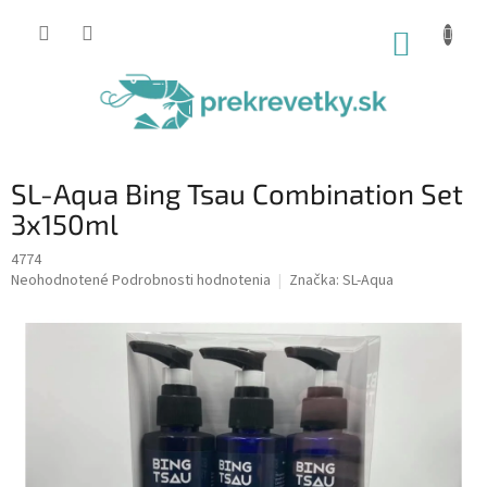
Prejsť
na
NÁKUP
obsah
KOŠÍK
SL-Aqua Bing Tsau Combination Set
3x150ml
4774
Priemerné
Neohodnotené
Podrobnosti hodnotenia
Značka:
SL-Aqua
hodnotenie
produktu
je
0,0
z
5
hviezdičiek.