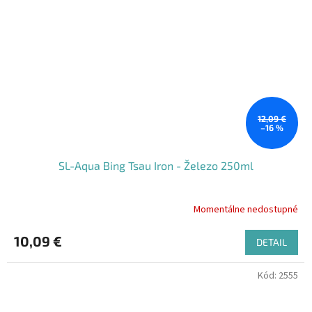
12,09 €
–16 %
SL-Aqua Bing Tsau Iron - Železo 250ml
Momentálne nedostupné
10,09 €
DETAIL
Kód:
2555