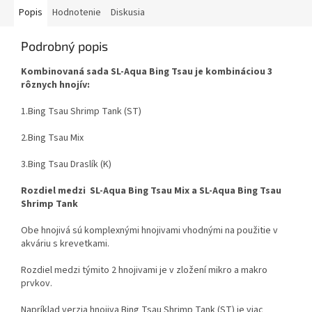
hviezdičiek.
Popis
Hodnotenie
Diskusia
Podrobný popis
Kombinovaná sada SL-Aqua Bing Tsau je kombináciou 3
rôznych hnojív:
1.Bing Tsau Shrimp Tank (ST)
2.Bing Tsau Mix
3.Bing Tsau Draslík (K)
Rozdiel medzi SL-Aqua Bing Tsau Mix a SL-Aqua Bing Tsau
Shrimp Tank
Obe hnojivá sú komplexnými hnojivami vhodnými na použitie v
akváriu s krevetkami.
Rozdiel medzi týmito 2 hnojivami je v zložení mikro a makro
prvkov.
Napríklad verzia hnojiva Bing Tsau Shrimp Tank (ST) je viac