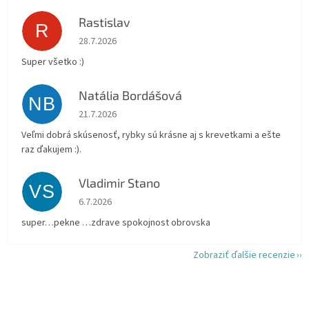
Rastislav
R
Hodnotenie obchodu je 5 z 5 hviezdičiek.
28.7.2026
Super všetko :)
Natália Bordášová
NB
Hodnotenie obchodu je 5 z 5 hviezdičiek.
21.7.2026
Veľmi dobrá skúsenosť, rybky sú krásne aj s krevetkami a ešte
raz ďakujem :).
Vladimir Stano
VS
Hodnotenie obchodu je 5 z 5 hviezdičiek.
6.7.2026
super…pekne …zdrave spokojnost obrovska
Zobraziť ďalšie recenzie