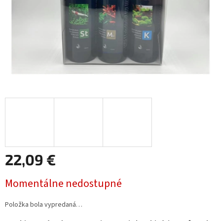
22,09 €
Jednotková
Momentálne nedostupné
cena:
Položka bola vypredaná…