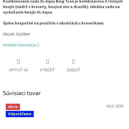
Kombinovaná sada SL-Aqua Bing Tsau je kombináciou 3 rôznych
hnojív (nádrž s krevety, hnojivá mix a draslík). Ideálna sada na
vyskúšanie hnojív SL-Aqua.
Úplne bezpečné na použitie v akváriách s krevetkami.
Obsah: 3x150ml
Detailné informácie
OPÝTAŤ SA
STRÁŽIŤ
ZDIEĽAŤ
Súvisiaci tovar
Kód:
2556
Akcia
Odporúčame