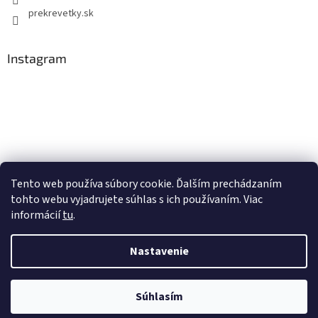
prekrevetky.sk
Instagram
Tento web používa súbory cookie. Ďalším prechádzaním
tohto webu vyjadrujete súhlas s ich používaním. Viac
Sledovať na Instagrame
informácií
tu
.
Nastavenie
Vytvoril Shoptet
Copyright 2026
Prekrevetky.sk
. Všetky práva vyhradené.
Súhlasím