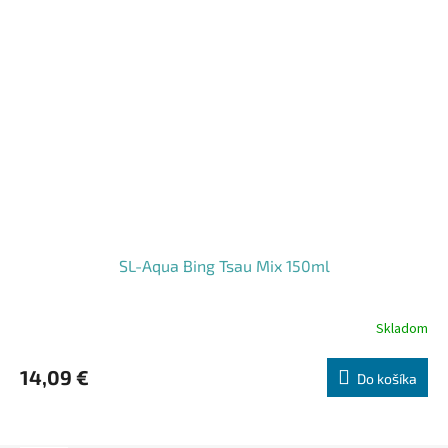
SL-Aqua Bing Tsau Mix 150ml
Skladom
Priemerné
hodnotenie
produktu
14,09 €
Do košíka
je
5,0
z
5