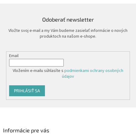
Odoberať newsletter
Vložte svoj e-mail a my Vám budeme zasielať informácie o nových
produktoch na našom e-shope.
Email
Vložením e-mailu súhlasíte s
podmienkami ochrany osobných
údajov
PRIHLÁSIŤ SA
Z
á
p
ä
Informácie pre vás