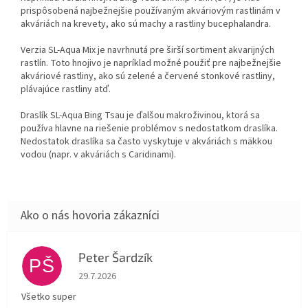
prispôsobená najbežnejšie používaným akváriovým rastlinám v
akváriách na krevety, ako sú machy a rastliny bucephalandra.
Verzia SL-Aqua Mix je navrhnutá pre širší sortiment akvarijných
rastlín. Toto hnojivo je napríklad možné použiť pre najbežnejšie
akváriové rastliny, ako sú zelené a červené stonkové rastliny,
plávajúce rastliny atď.
Draslík SL-Aqua Bing Tsau je ďalšou makroživinou, ktorá sa
používa hlavne na riešenie problémov s nedostatkom draslíka.
Nedostatok draslíka sa často vyskytuje v akváriách s mäkkou
vodou (napr. v akváriách s Caridinami).
Peter Šardzík
PŠ
Hodnotenie obchodu je 5 z 5 hviezdičiek.
29.7.2026
Všetko super