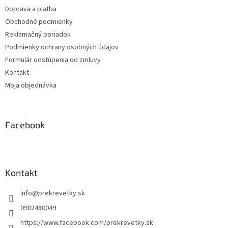
t
Doprava a platba
i
Obchodné podmienky
e
Reklamačný poriadok
Podmienky ochrany osobných údajov
Formulár odstúpenia od zmluvy
Kontakt
Moja objednávka
Facebook
Kontakt
info
@
prekrevetky.sk
0902480049
https://www.facebook.com/prekrevetky.sk