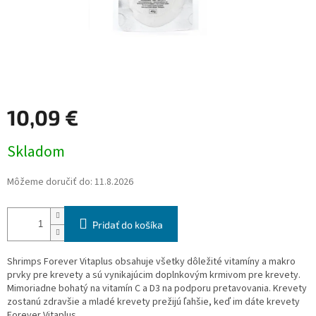
10,09 €
Jednotková
Skladom
cena:
Môžeme doručiť do:
11.8.2026
Pridať do košíka
Shrimps Forever Vitaplus obsahuje všetky dôležité vitamíny a makro
prvky pre krevety a sú vynikajúcim doplnkovým krmivom pre krevety.
Mimoriadne bohatý na vitamín C a D3 na podporu pretavovania. Krevety
zostanú zdravšie a mladé krevety prežijú ľahšie, keď im dáte krevety
Forever Vitaplus.