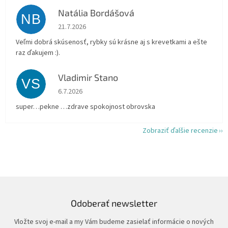
Natália Bordášová
NB
Hodnotenie obchodu je 5 z 5 hviezdičiek.
21.7.2026
Veľmi dobrá skúsenosť, rybky sú krásne aj s krevetkami a ešte
raz ďakujem :).
Vladimir Stano
VS
Hodnotenie obchodu je 5 z 5 hviezdičiek.
6.7.2026
super…pekne …zdrave spokojnost obrovska
Zobraziť ďalšie recenzie
Odoberať newsletter
Vložte svoj e-mail a my Vám budeme zasielať informácie o nových