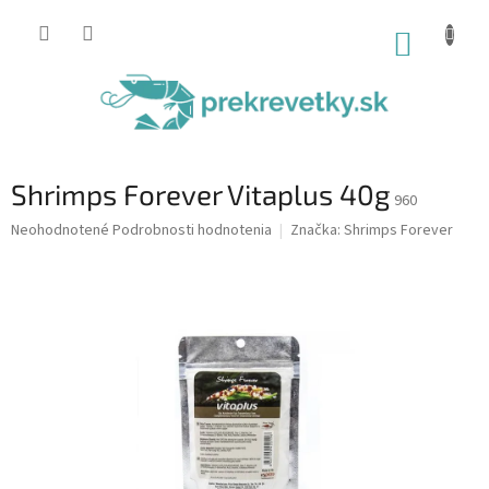
Prejsť
na
NÁKUP
obsah
KOŠÍK
Shrimps Forever Vitaplus 40g
960
Priemerné
Neohodnotené
Podrobnosti hodnotenia
Značka:
Shrimps Forever
hodnotenie
produktu
je
0,0
z
5
hviezdičiek.