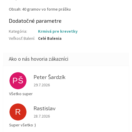
Obsah: 40 gramov vo forme prášku
Dodatočné parametre
Kategória
:
Krmivá pre krevetky
Veľkosť Balení
:
Celé Balenia
Peter Šardzík
PŠ
Hodnotenie obchodu je 5 z 5 hviezdičiek.
29.7.2026
Všetko super
Rastislav
R
Hodnotenie obchodu je 5 z 5 hviezdičiek.
28.7.2026
Super všetko :)