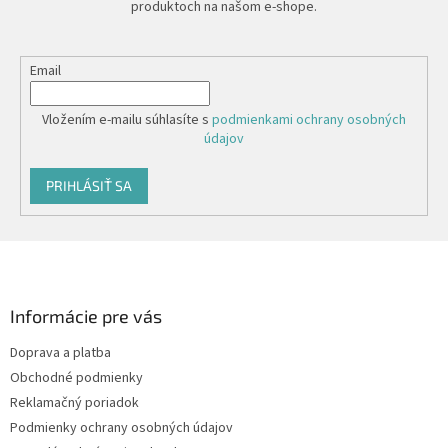
produktoch na našom e-shope.
Email
Vložením e-mailu súhlasíte s
podmienkami ochrany osobných
údajov
PRIHLÁSIŤ SA
Z
á
p
ä
Informácie pre vás
t
Doprava a platba
i
Obchodné podmienky
e
Reklamačný poriadok
Podmienky ochrany osobných údajov