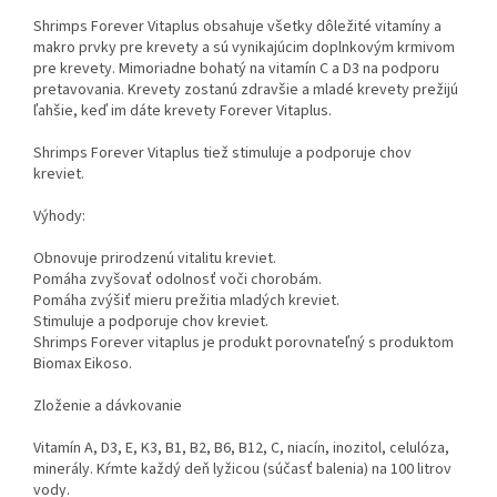
Shrimps Forever Vitaplus obsahuje všetky dôležité vitamíny a
makro prvky pre krevety a sú vynikajúcim doplnkovým krmivom
pre krevety. Mimoriadne bohatý na vitamín C a D3 na podporu
pretavovania. Krevety zostanú zdravšie a mladé krevety prežijú
ľahšie, keď im dáte krevety Forever Vitaplus.
Shrimps Forever Vitaplus tiež stimuluje a podporuje chov
kreviet.
Výhody:
Obnovuje prirodzenú vitalitu kreviet.
Pomáha zvyšovať odolnosť voči chorobám.
Pomáha zvýšiť mieru prežitia mladých kreviet.
Stimuluje a podporuje chov kreviet.
Shrimps Forever vitaplus je produkt porovnateľný s produktom
Biomax Eikoso.
Zloženie a dávkovanie
Vitamín A, D3, E, K3, B1, B2, B6, B12, C, niacín, inozitol, celulóza,
minerály. Kŕmte každý deň lyžicou (súčasť balenia) na 100 litrov
vody.