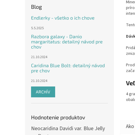
Mine
Blog
prír
inten
Endlerky - všetko o ich chove
Tent
5.5.2025
Dáv
Razbora galaxy - Danio
margaritatus: detailný návod pre
chov
Pridá
zmiz
21.10.2024
Prod
Caridina Blue Bolt: detailný návod
pre chov
zača
21.10.2024
Veľ
ARCHÍV
4 gr
obal
Hodnotenie produktov
Neocaridina Davidi var. Blue Jelly