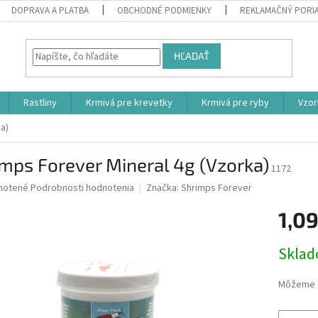
DOPRAVA A PLATBA
OBCHODNÉ PODMIENKY
REKLAMAČNÝ PORI
HĽADAŤ
Rastliny
Krmivá pre krevetky
Krmivá pre ryby
Vzor
a)
mps Forever Mineral 4g (Vzorka)
1172
né
notené
Podrobnosti hodnotenia
Značka:
Shrimps Forever
nie
1,09
u
Jednotk
Skla
cena:
iek.
Môžeme d