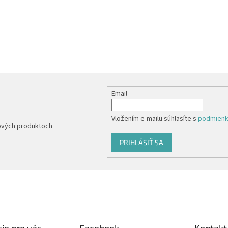
Email
Vložením e-mailu súhlasíte s
podmienk
nových produktoch
PRIHLÁSIŤ SA
ie pre vás
Facebook
Kontakt