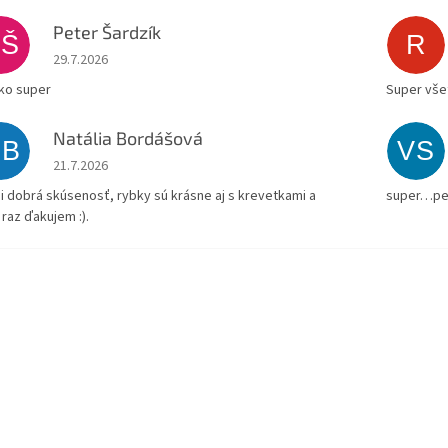
Peter Šardzík
PŠ
R
Hodnotenie obchodu je 5 z 5 hviezdičiek.
29.7.2026
ko super
Super všet
Natália Bordášová
NB
VS
Hodnotenie obchodu je 5 z 5 hviezdičiek.
21.7.2026
i dobrá skúsenosť, rybky sú krásne aj s krevetkami a
super…pe
 raz ďakujem :).