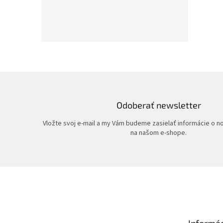
Odoberať newsletter
Vložte svoj e-mail a my Vám budeme zasielať informácie o 
na našom e-shope.
Z
á
p
ä
t
Informác