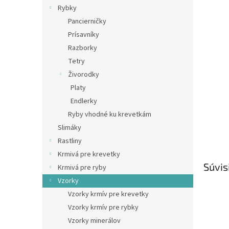
Rybky
Pancierničky
Prísavníky
Razborky
Tetry
Živorodky
Platy
Endlerky
Ryby vhodné ku krevetkám
Slimáky
Rastliny
Krmivá pre krevetky
Súvis
Krmivá pre ryby
Vzorky
Vzorky krmív pre krevetky
Vzorky krmív pre rybky
Vzorky minerálov