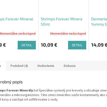
ps Forever Mineral
Shrimps Forever Minera
Dennerle
50ml
Yummy G
Momentálne nedostupné
Momentálne nedostupné
Priemerné
hodnoteni
produktu
9 €
10,09 €
14,09 
DETAIL
DETAIL
je
5,0
z
5
s
Podobné (4)
Hodnotenie
Diskusia
hviezdičiek
robný popis
mps Forever Minerály
bol špeciálne vyvinutý pre krevety a obsahuje zme
inerálov a mikroorganizmov.
Táto zmes minerálov viaže kontaminanty ako c
 kovy a zaisťuje ich odfiltrovanie z vody.