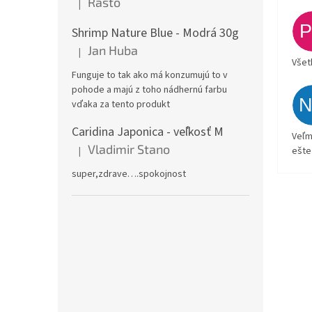
Rasto
|
Hodnotenie produktu je 5 z 5 hviezdičiek.
Shrimp Nature Blue - Modrá 30g
Jan Huba
|
Hodnotenie produktu je 5 z 5 hviezdičiek.
Všet
Funguje to tak ako má konzumujú to v
pohode a majú z toho nádhernú farbu
vďaka za tento produkt
Caridina Japonica - veľkosť M
Veľm
Vladimir Stano
|
ešte
Hodnotenie produktu je 5 z 5 hviezdičiek.
super,zdrave….spokojnost