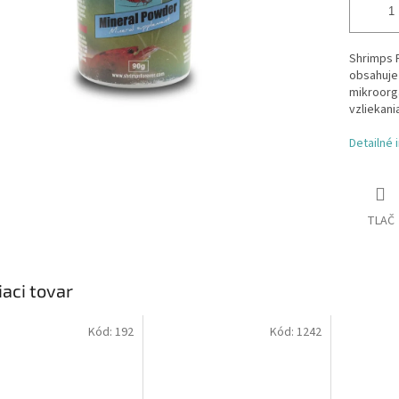
Shrimps F
obsahuje 
mikroorg
vzliekania
Detailné 
TLAČ
iaci tovar
Kód:
192
Kód:
1242