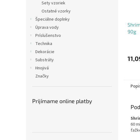
Sety vzoriek
Ostatné vzorky
Špeciálne doplnky
Shrim
Úprava vody
90g
Príslušenstvo
Technika
Dekorácie
11,0
Substráty
Hnojivá
Značky
Popi
Prijímame online platby
Pod
Shri
60 m
ťažké