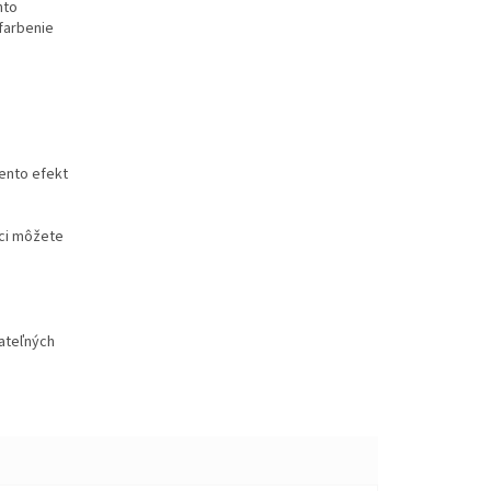
hto
farbenie
tento efekt
ci môžete
ateľných