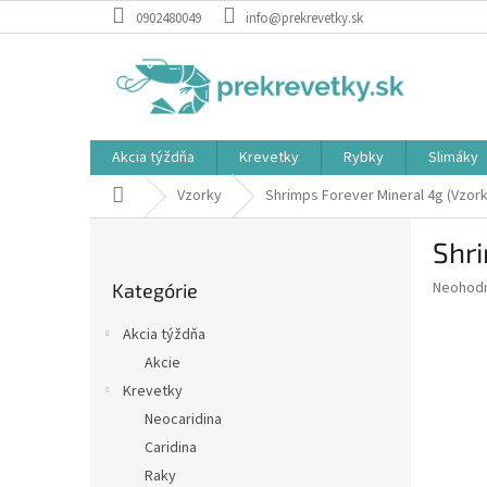
Prejsť
0902480049
info@prekrevetky.sk
na
obsah
Akcia týždňa
Krevetky
Rybky
Slimáky
Domov
Vzorky
Shrimps Forever Mineral 4g (Vzork
B
Shri
o
Preskočiť
č
Priemer
Neohod
Kategórie
kategórie
n
hodnote
ý
produkt
Akcia týždňa
p
je
Akcie
0,0
a
z
Krevetky
n
5
e
Neocaridina
hviezdič
l
Caridina
Raky