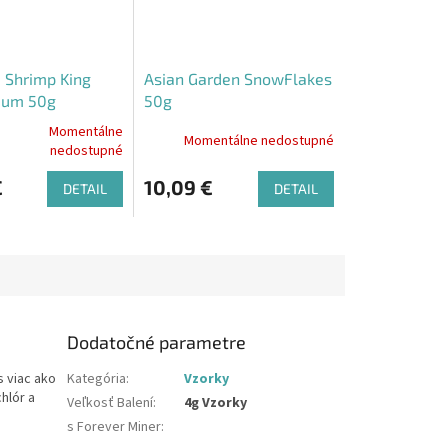
 Shrimp King
Asian Garden SnowFlakes
um 50g
50g
Momentálne
Momentálne nedostupné
nedostupné
e
€
10,09 €
DETAIL
DETAIL
.
Dodatočné parametre
s viac ako
Kategória
:
Vzorky
hlór a
Veľkosť Balení
:
4g Vzorky
s Forever Miner
: