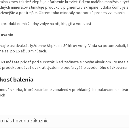
rálna zmes taktiež zlepšuje sfarbenie kreviet.
Príjem malého množstva týc
odných minerálov stimuluje produkciu pigmentu v škrupine, vďaka čomu je s
zívnejšie a pestrejšie.
Okrem toho minerály podporujú proces vzliekania.
o produkt nemá žiadny vplyv na pH, kH, gH a vodivosť.
kovanie
vajte asi dvakrát týždenne štipku na 30 litrov vody.
Voda sa potom zakalí, 
ne asi po 15 až 30 minútach.
ukt môžete pridať pod substrát, keď začínate s novým akváriom.
Po mesia
ť produkt pridávať dvakrát týždenne podľa vyššie uvedeného dávkovania.
kosť balenia
amová vzorka, ktorú zasielame zabalenú v priehľadných opakovane uzatvár
och