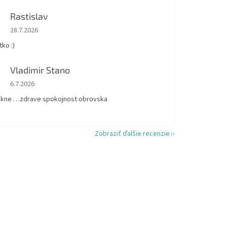
Rastislav
Hodnotenie obchodu je 5 z 5 hviezdičiek.
28.7.2026
ko :)
Vladimir Stano
Hodnotenie obchodu je 5 z 5 hviezdičiek.
6.7.2026
kne …zdrave spokojnost obrovska
Zobraziť ďalšie recenzie