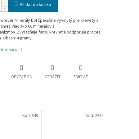
Pridať do košíka
orever Minerály bol špeciálne vyvinutý pre krevety a
zmes viac ako 60 minerálov a
anizmov.
Z
výrazňuje farbu kreviet a podporuje proces
.
Obsah: 4 gramy
informácie
OPÝTAŤ SA
STRÁŽIŤ
ZDIEĽAŤ
Kód:
849
Kód:
2985