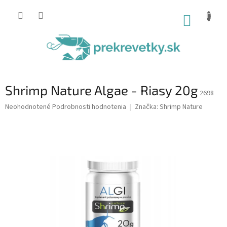
Prejsť
na
NÁKUP
obsah
KOŠÍK
Shrimp Nature Algae - Riasy 20g
2698
Priemerné
Neohodnotené
Podrobnosti hodnotenia
Značka:
Shrimp Nature
hodnotenie
produktu
je
0,0
z
5
hviezdičiek.