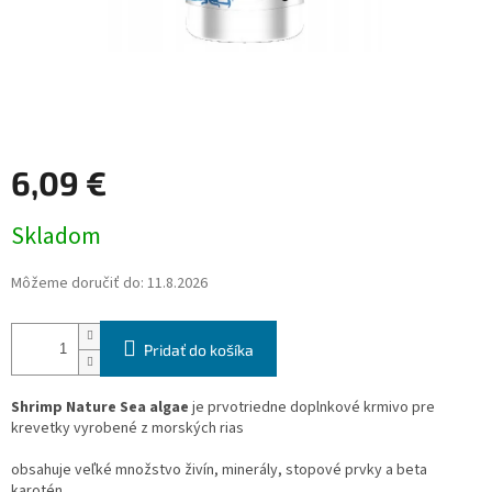
6,09 €
Jednotková
Skladom
cena:
Môžeme doručiť do:
11.8.2026
Pridať do košíka
Shrimp Nature Sea algae
je prvotriedne doplnkové krmivo pre
krevetky vyrobené z morských rias
obsahuje veľké množstvo živín, minerály, stopové prvky a beta
karotén.