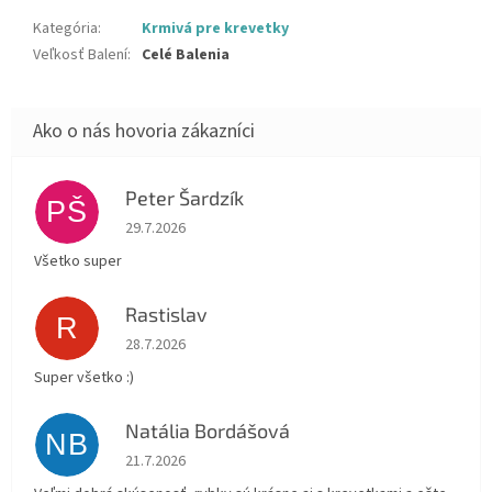
Kategória
:
Krmivá pre krevetky
Veľkosť Balení
:
Celé Balenia
Peter Šardzík
PŠ
Hodnotenie obchodu je 5 z 5 hviezdičiek.
29.7.2026
Všetko super
Rastislav
R
Hodnotenie obchodu je 5 z 5 hviezdičiek.
28.7.2026
Super všetko :)
Natália Bordášová
NB
Hodnotenie obchodu je 5 z 5 hviezdičiek.
21.7.2026