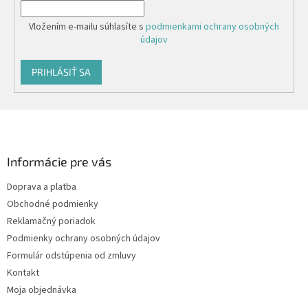
Vložením e-mailu súhlasíte s
podmienkami ochrany osobných
údajov
PRIHLÁSIŤ SA
Z
á
p
ä
Informácie pre vás
t
Doprava a platba
i
Obchodné podmienky
e
Reklamačný poriadok
Podmienky ochrany osobných údajov
Formulár odstúpenia od zmluvy
Kontakt
Moja objednávka