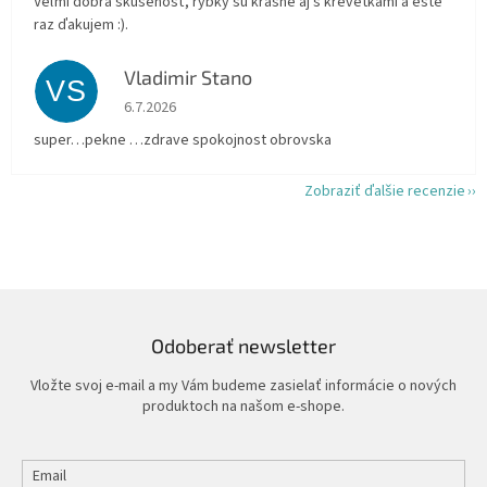
Veľmi dobrá skúsenosť, rybky sú krásne aj s krevetkami a ešte
raz ďakujem :).
Vladimir Stano
VS
Hodnotenie obchodu je 5 z 5 hviezdičiek.
6.7.2026
super…pekne …zdrave spokojnost obrovska
Zobraziť ďalšie recenzie
Odoberať newsletter
Vložte svoj e-mail a my Vám budeme zasielať informácie o nových
produktoch na našom e-shope.
Email