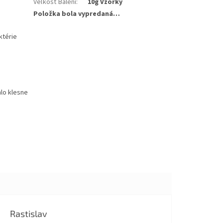
Veľkosť Balení
:
10g Vzorky
Položka bola vypredaná…
ktérie
hlo klesne
Rastislav