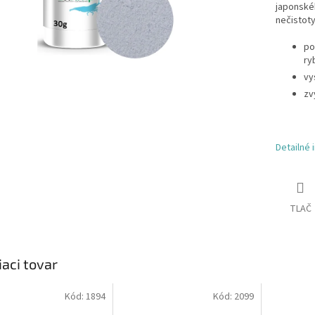
japonskéh
nečistoty
po
ry
vy
zv
Detailné 
TLAČ
iaci tovar
Kód:
1894
Kód:
2099