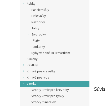
Rybky
Pancierničky
Prísavníky
Razborky
Tetry
Živorodky
Platy
Endlerky
Ryby vhodné ku krevetkám
Slimáky
Rastliny
Krmivá pre krevetky
Krmivá pre ryby
Vzorky
Súvis
Vzorky krmív pre krevetky
Vzorky krmív pre rybky
Vzorky minerálov