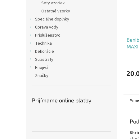
Sety vzoriek
Ostatné vzorky
Špeciálne doplnky
Úprava vody
Príslušenstvo
Benib
Technika
MAXI
Dekorácie
Substráty
Priem
hodno
Hnojivá
produ
20,
Značky
je
4,3
z
5
Prijímame online platby
Popi
hviezd
Pod
Shri
ktor