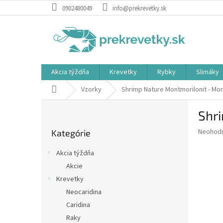
Prejsť
0902480049
info@prekrevetky.sk
na
obsah
Akcia týždňa
Krevetky
Rybky
Slimáky
Domov
Vzorky
Shrimp Nature Montmorilonit - Mon
B
Shri
o
Preskočiť
č
Priemer
Neohod
Kategórie
kategórie
n
hodnote
ý
produkt
Akcia týždňa
p
je
Akcie
0,0
a
z
Krevetky
n
5
e
Neocaridina
hviezdič
l
Caridina
Raky