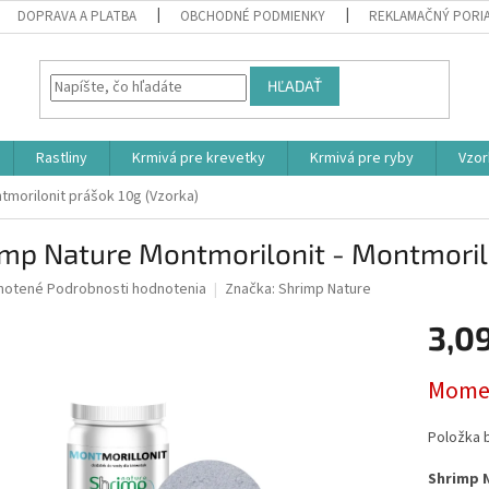
DOPRAVA A PLATBA
OBCHODNÉ PODMIENKY
REKLAMAČNÝ PORI
HĽADAŤ
Rastliny
Krmivá pre krevetky
Krmivá pre ryby
Vzor
tmorilonit prášok 10g (Vzorka)
mp Nature Montmorilonit - Montmorilo
né
notené
Podrobnosti hodnotenia
Značka:
Shrimp Nature
nie
3,0
u
Jednotk
Momen
cena:
iek.
Položka 
Shrimp 