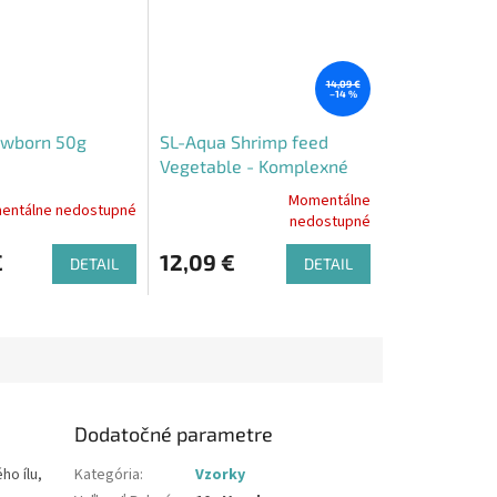
14,09 €
–14 %
ewborn 50g
SL-Aqua Shrimp feed
Vegetable - Komplexné
30g
Momentálne
entálne nedostupné
Priemerné
nedostupné
hodnotenie
produktu
€
12,09 €
DETAIL
DETAIL
je
5,0
z
5
hviezdičiek.
Dodatočné parametre
ho ílu,
Kategória
:
Vzorky