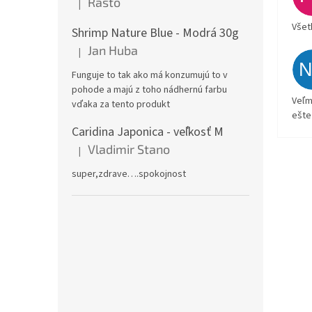
Rasto
|
Hodnotenie produktu je 5 z 5 hviezdičiek.
Všet
Shrimp Nature Blue - Modrá 30g
Jan Huba
|
Hodnotenie produktu je 5 z 5 hviezdičiek.
Funguje to tak ako má konzumujú to v
pohode a majú z toho nádhernú farbu
Veľm
vďaka za tento produkt
ešte
Caridina Japonica - veľkosť M
Vladimir Stano
|
Hodnotenie produktu je 5 z 5 hviezdičiek.
super,zdrave….spokojnost