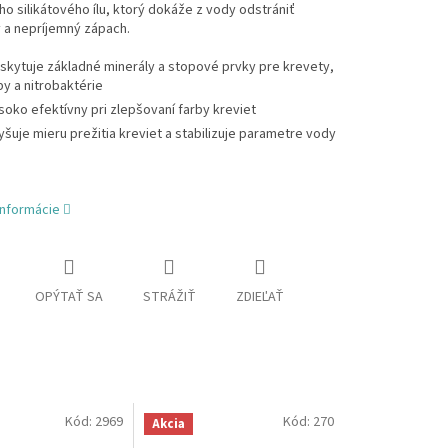
o silikátového ílu, ktorý dokáže z vody odstrániť
 a nepríjemný zápach.
skytuje základné minerály a stopové prvky pre krevety,
by a nitrobaktérie
soko efektívny pri zlepšovaní farby kreviet
yšuje mieru prežitia kreviet a stabilizuje parametre vody
informácie
OPÝTAŤ SA
STRÁŽIŤ
ZDIEĽAŤ
Kód:
2969
Kód:
270
Akcia