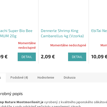
achi Super Bio Bee
Dennerle Shrimp King
EbiTai N
MUM 20g
Cambarellus 4g (Vzorka)
Momentálne
Momentálne nedostupné
Mom
erné
nedostupné
tenie
ktu
09 €
2,09 €
10,09 
DETAIL
DETAIL
s
Podobné (4)
Hodnotenie
Diskusia
ičiek.
robný popis
mp Nature Montmorilonit je
vyrobený z kvalitného japonského silikátové
ý dokáže z vody odstrániť nečistoty a nepríjemný zápach.