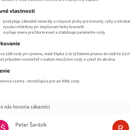
vné vlastnosti
poskytuje základné minerály a stopové prvky pre krevety, ryby a nitroba
vysoko efektívny pri zlepšovaní farby krevietň
zvyšuje mieru prežitia kreviet a stabilizuje parametre vody
kovanie
g na 100l vody pri výmene, malá štipka 2-3x týždenne priamo do nádrže (rýc
no) prípadne rozmiešať v malom množstve vody a vyliať do akvária.
enie
ramová vzorka - dostačujúca pre asi 800L vody
Peter Šardzík
PŠ
R