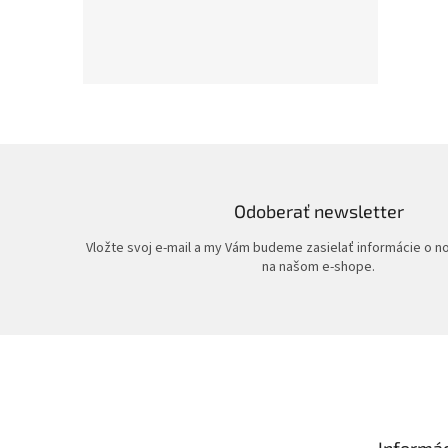
Odoberať newsletter
Vložte svoj e-mail a my Vám budeme zasielať informácie o 
na našom e-shope.
Z
á
p
ä
t
Informác