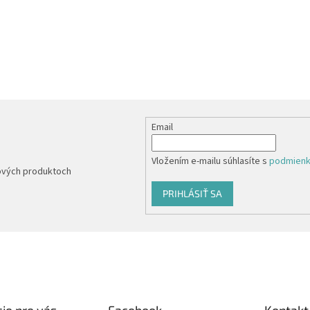
Email
Vložením e-mailu súhlasíte s
podmienk
nových produktoch
PRIHLÁSIŤ SA
ie pre vás
Facebook
Kontakt