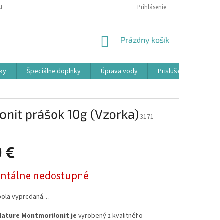
ADOK
PODMIENKY OCHRANY OSOBNÝCH ÚDAJOV
Prihlásenie
FORMULÁR ODSTÚ
NÁKUPNÝ
Prázdny košík
KOŠÍK
ky
Špeciálne doplnky
Úprava vody
Príslušenstvo
nit prášok 10g (Vzorka)
3171
9 €
ová
tálne nedostupné
bola vypredaná…
Nature Montmorilonit je
vyrobený z kvalitného