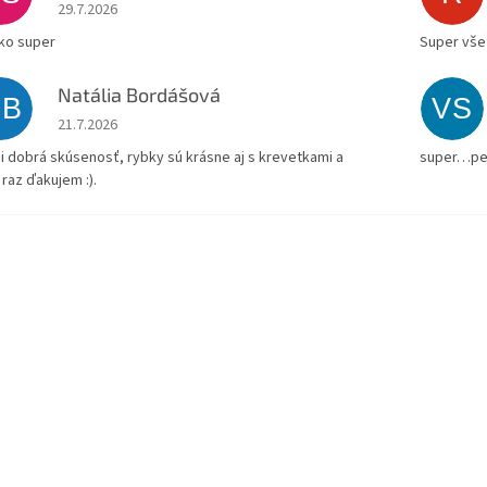
Hodnotenie obchodu je 5 z 5 hviezdičiek.
29.7.2026
ko super
Super všet
Natália Bordášová
NB
VS
Hodnotenie obchodu je 5 z 5 hviezdičiek.
21.7.2026
i dobrá skúsenosť, rybky sú krásne aj s krevetkami a
super…pe
 raz ďakujem :).