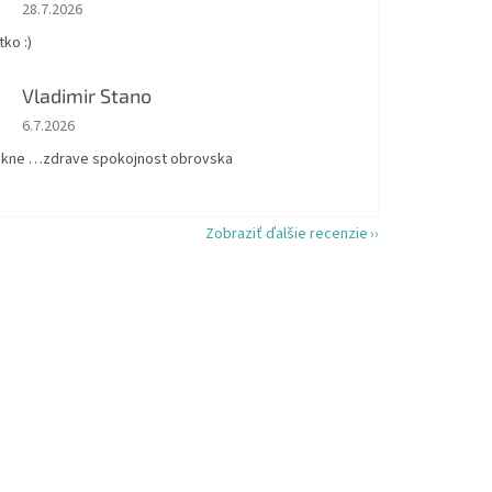
Hodnotenie obchodu je 5 z 5 hviezdičiek.
28.7.2026
ko :)
Vladimir Stano
Hodnotenie obchodu je 5 z 5 hviezdičiek.
6.7.2026
kne …zdrave spokojnost obrovska
Zobraziť ďalšie recenzie