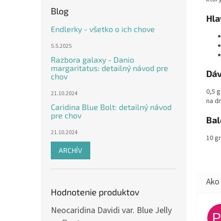
Blog
Hla
Endlerky - všetko o ich chove
5.5.2025
Razbora galaxy - Danio
margaritatus: detailný návod pre
Dáv
chov
0,5 
21.10.2024
na d
Caridina Blue Bolt: detailný návod
pre chov
Bal
21.10.2024
10 g
ARCHÍV
Hodnotenie produktov
Neocaridina Davidi var. Blue Jelly