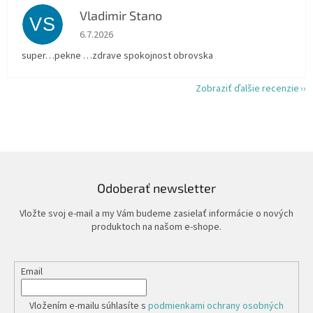
Vladimir Stano
VS
Hodnotenie obchodu je 5 z 5 hviezdičiek.
6.7.2026
super…pekne …zdrave spokojnost obrovska
Zobraziť ďalšie recenzie
Odoberať newsletter
Vložte svoj e-mail a my Vám budeme zasielať informácie o nových
produktoch na našom e-shope.
Email
Vložením e-mailu súhlasíte s
podmienkami ochrany osobných