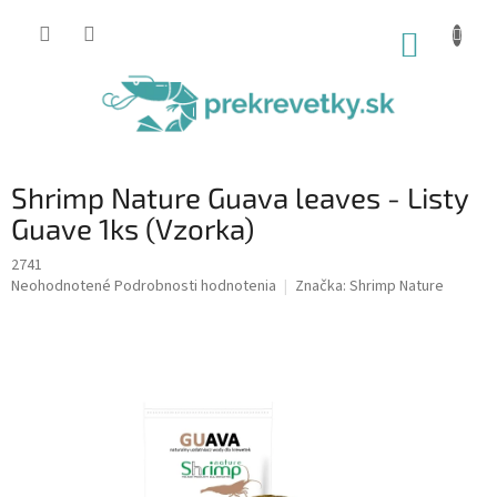
Prejsť
na
NÁKUP
obsah
KOŠÍK
Shrimp Nature Guava leaves - Listy
Guave 1ks (Vzorka)
2741
Priemerné
Neohodnotené
Podrobnosti hodnotenia
Značka:
Shrimp Nature
hodnotenie
produktu
je
0,0
z
5
hviezdičiek.