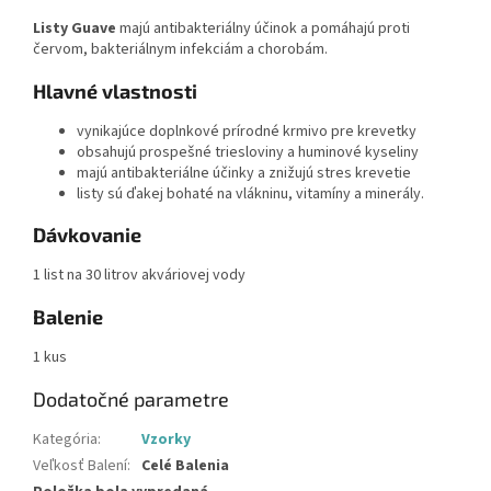
Listy Guave
majú antibakteriálny účinok a pomáhajú proti
červom, bakteriálnym infekciám a chorobám.
Hlavné vlastnosti
vynikajúce doplnkové prírodné krmivo pre krevetky
obsahujú prospešné triesloviny a huminové kyseliny
majú antibakteriálne účinky a znižujú stres krevetie
listy sú ďakej bohaté na vlákninu, vitamíny a minerály.
Dávkovanie
1 list na 30 litrov akváriovej vody
Balenie
1 kus
Dodatočné parametre
Kategória
:
Vzorky
Veľkosť Balení
:
Celé Balenia