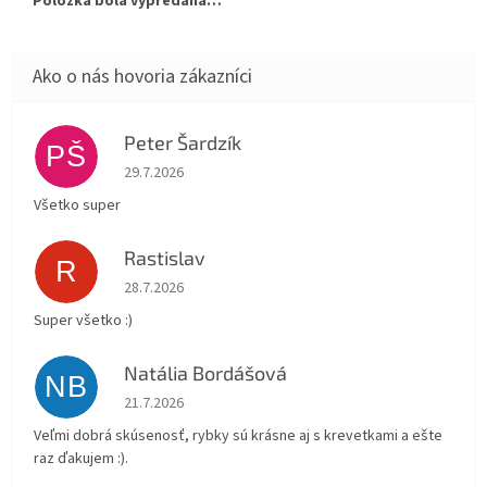
Položka bola vypredaná…
Peter Šardzík
PŠ
Hodnotenie obchodu je 5 z 5 hviezdičiek.
29.7.2026
Všetko super
Rastislav
R
Hodnotenie obchodu je 5 z 5 hviezdičiek.
28.7.2026
Super všetko :)
Natália Bordášová
NB
Hodnotenie obchodu je 5 z 5 hviezdičiek.
21.7.2026
Veľmi dobrá skúsenosť, rybky sú krásne aj s krevetkami a ešte
raz ďakujem :).