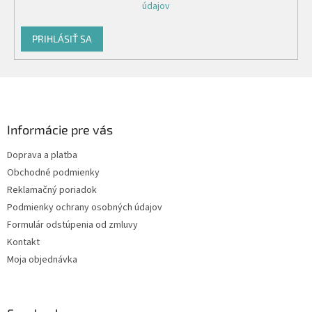
údajov
PRIHLÁSIŤ SA
Z
á
p
ä
Informácie pre vás
t
Doprava a platba
i
Obchodné podmienky
e
Reklamačný poriadok
Podmienky ochrany osobných údajov
Formulár odstúpenia od zmluvy
Kontakt
Moja objednávka