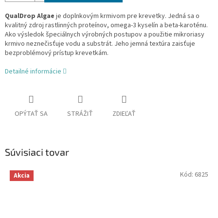
QualDrop Algae
je doplnkovým krmivom pre krevetky. Jedná sa o
kvalitný zdroj rastlinných proteínov, omega-3 kyselín a beta-karoténu.
Ako výsledok špeciálnych výrobných postupov a použitie mikroriasy
krmivo neznečisťuje vodu a substrát. Jeho jemná textúra zaisťuje
bezproblémový prístup krevetkám.
Detailné informácie
OPÝTAŤ SA
STRÁŽIŤ
ZDIEĽAŤ
Súvisiaci tovar
Kód:
6825
Akcia