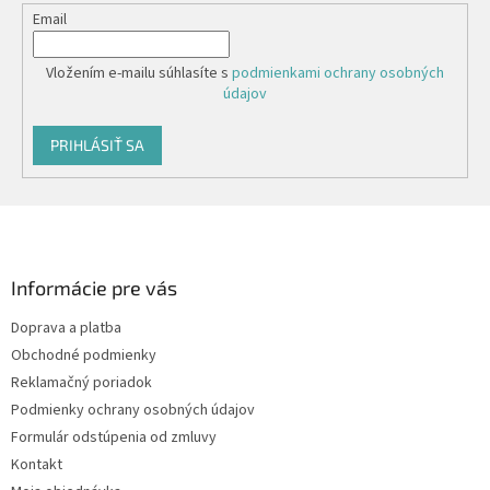
Email
Vložením e-mailu súhlasíte s
podmienkami ochrany osobných
údajov
PRIHLÁSIŤ SA
Z
á
p
ä
Informácie pre vás
t
Doprava a platba
i
Obchodné podmienky
e
Reklamačný poriadok
Podmienky ochrany osobných údajov
Formulár odstúpenia od zmluvy
Kontakt