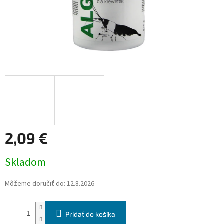
2,09 €
Jednotková
Skladom
cena:
Môžeme doručiť do:
12.8.2026
Pridať do košíka