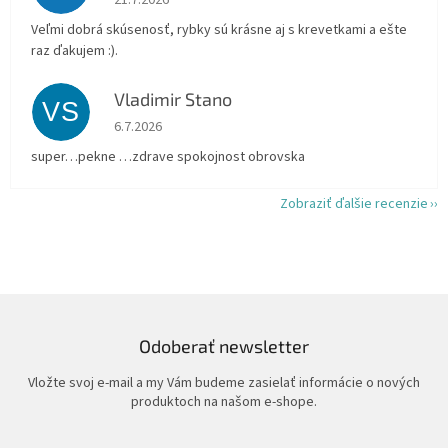
21.7.2026
Veľmi dobrá skúsenosť, rybky sú krásne aj s krevetkami a ešte
raz ďakujem :).
Vladimir Stano
VS
Hodnotenie obchodu je 5 z 5 hviezdičiek.
6.7.2026
super…pekne …zdrave spokojnost obrovska
Zobraziť ďalšie recenzie
Odoberať newsletter
Vložte svoj e-mail a my Vám budeme zasielať informácie o nových
produktoch na našom e-shope.