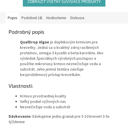
ZOBRAZIŤ VŠETKY SÚVISIACE PRODUKTY
hviezdičiek.
Popis
Podobné (4)
Hodnotenie
Diskusia
Podrobný popis
QualDrop Algae
je doplnkovým krmivom pre
krevetky. Jedná sa o kvalitný zdroj rastlinných
proteínov, omega-3 kyselín a beta-karoténu. Ako
výsledok špeciálnych výrobných postupov a
použitie mikroriasy krmivo neznečisťuje vodu a
substrát. Jeho jemná textúra zaisťuje
bezproblémový prístup krevetkám.
Vlastnosti:
Krmivo prvotriednej kvality
Veľký podiel výživných rias
Neznečisťuje vodu a substrát
Dávkovanie:
Dávkujeme jednu granuli pre 5-10 kreviet 3-5x
týždenne