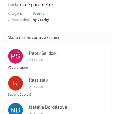
Dodatočné parametre
Kategória
:
Vzorky
Veľkosť Balení
:
4g Vzorky
Peter Šardzík
PŠ
Hodnotenie obchodu je 5 z 5 hviezdičiek.
29.7.2026
Všetko super
Rastislav
R
Hodnotenie obchodu je 5 z 5 hviezdičiek.
28.7.2026
Super všetko :)
Natália Bordášová
NB
Hodnotenie obchodu je 5 z 5 hviezdičiek.