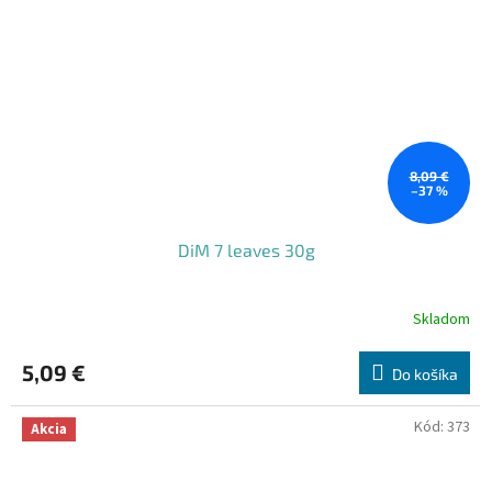
8,09 €
–37 %
DiM 7 leaves 30g
Skladom
5,09 €
Do košíka
Kód:
373
Akcia