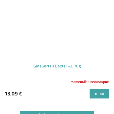
GlasGarten Bacter AE 70g
Momentálne nedostupné
Priemerné
hodnotenie
produktu
13,09 €
DETAIL
je
5,0
z
5