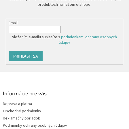
produktoch na našom e-shope.
Email
Vložením e-mailu súhlasíte s
podmienkami ochrany osobných
údajov
PRIHLÁSIŤ SA
Z
á
p
ä
Informácie pre vás
t
Doprava a platba
i
Obchodné podmienky
e
Reklamačný poriadok
Podmienky ochrany osobných údajov