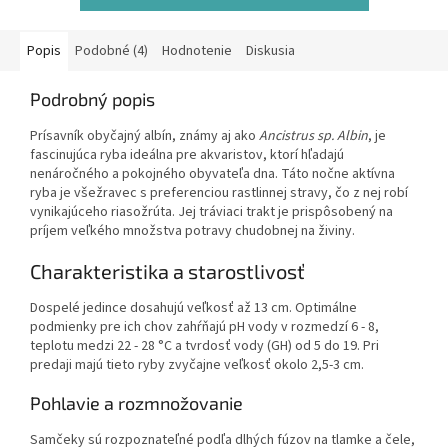
Popis
Podobné (4)
Hodnotenie
Diskusia
Podrobný popis
Prísavník obyčajný albín, známy aj ako
Ancistrus sp. Albin
, je
fascinujúca ryba ideálna pre akvaristov, ktorí hľadajú
nenáročného a pokojného obyvateľa dna. Táto nočne aktívna
ryba je všežravec s preferenciou rastlinnej stravy, čo z nej robí
vynikajúceho riasožrúta. Jej tráviaci trakt je prispôsobený na
príjem veľkého množstva potravy chudobnej na živiny.
Charakteristika a starostlivosť
Dospelé jedince dosahujú veľkosť až 13 cm. Optimálne
podmienky pre ich chov zahŕňajú pH vody v rozmedzí 6 - 8,
teplotu medzi 22 - 28 °C a tvrdosť vody (GH) od 5 do 19. Pri
predaji majú tieto ryby zvyčajne veľkosť okolo 2,5-3 cm.
Pohlavie a rozmnožovanie
Samčeky sú rozpoznateľné podľa dlhých fúzov na tlamke a čele,