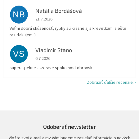
Natália Bordášová
NB
Hodnotenie obchodu je 5 z 5 hviezdičiek.
21.7.2026
Veľmi dobrá skúsenosť, rybky sú krásne aj s krevetkami a ešte
raz ďakujem :).
Vladimir Stano
VS
Hodnotenie obchodu je 5 z 5 hviezdičiek.
6.7.2026
super…pekne …zdrave spokojnost obrovska
Zobraziť ďalšie recenzie
Odoberať newsletter
Vložte svoj e-mail a my Vám budeme zasielať informácie o nových