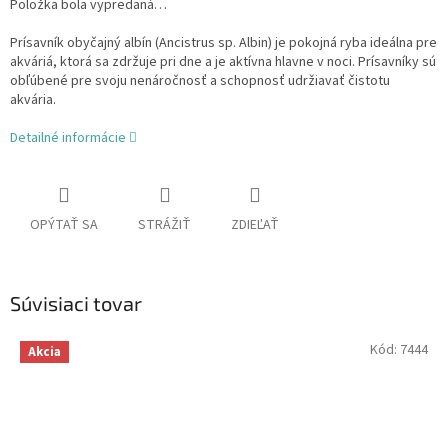
Položka bola vypredaná…
Prísavník obyčajný albín (Ancistrus sp. Albin) je pokojná ryba ideálna pre
akváriá, ktorá sa zdržuje pri dne a je aktívna hlavne v noci. Prísavníky sú
obľúbené pre svoju nenáročnosť a schopnosť udržiavať čistotu
akvária.
Detailné informácie
OPÝTAŤ SA
STRÁŽIŤ
ZDIEĽAŤ
Súvisiaci tovar
Kód:
7444
Akcia