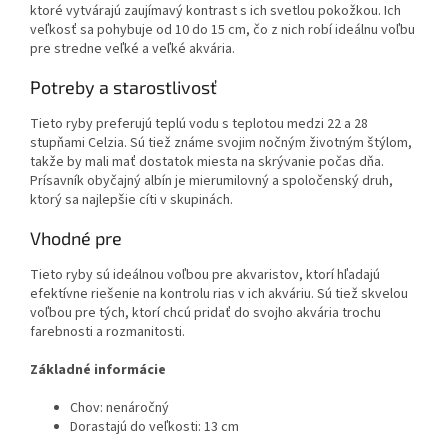
ktoré vytvárajú zaujímavý kontrast s ich svetlou pokožkou. Ich
veľkosť sa pohybuje od 10 do 15 cm, čo z nich robí ideálnu voľbu
pre stredne veľké a veľké akvária.
Potreby a starostlivosť
Tieto ryby preferujú teplú vodu s teplotou medzi 22 a 28
stupňami Celzia. Sú tiež známe svojim nočným životným štýlom,
takže by mali mať dostatok miesta na skrývanie počas dňa.
Prísavník obyčajný albín je mierumilovný a spoločenský druh,
ktorý sa najlepšie cíti v skupinách.
Vhodné pre
Tieto ryby sú ideálnou voľbou pre akvaristov, ktorí hľadajú
efektívne riešenie na kontrolu rias v ich akváriu. Sú tiež skvelou
voľbou pre tých, ktorí chcú pridať do svojho akvária trochu
farebnosti a rozmanitosti.
Základné informácie
Chov: nenáročný
Dorastajú do veľkosti: 13 cm