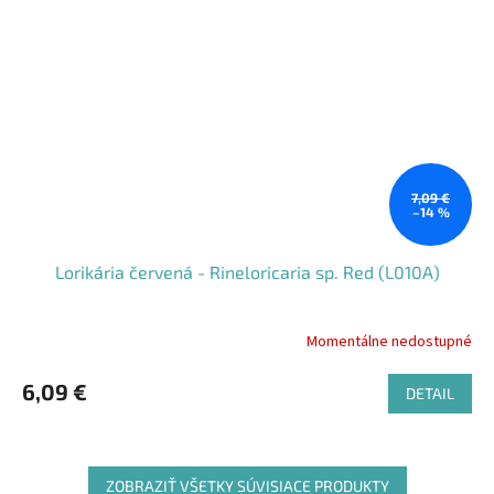
7,09 €
–14 %
Lorikária červená - Rineloricaria sp. Red (L010A)
Momentálne nedostupné
6,09 €
DETAIL
ZOBRAZIŤ VŠETKY SÚVISIACE PRODUKTY