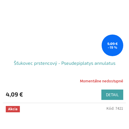
5,09 €
–19 %
Šťukovec prstencový - Pseudepiplatys annulatus
Momentálne nedostupné
4,09 €
DETAIL
Kód:
7421
Akcia