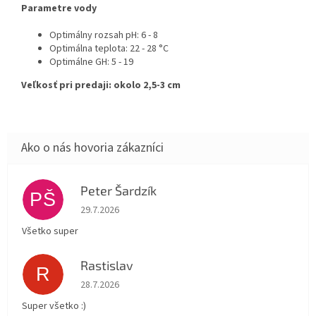
Parametre vody
Optimálny rozsah pH: 6 - 8
Optimálna teplota: 22 - 28 °C
Optimálne GH: 5 - 19
Veľkosť pri predaji: okolo 2,5-3 cm
Peter Šardzík
PŠ
Hodnotenie obchodu je 5 z 5 hviezdičiek.
29.7.2026
Všetko super
Rastislav
R
Hodnotenie obchodu je 5 z 5 hviezdičiek.
28.7.2026
Super všetko :)