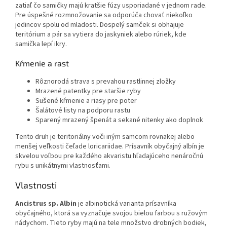
zatiaľ čo samičky majú kratšie fúzy usporiadané v jednom rade.
Pre úspešné rozmnožovanie sa odporúča chovať niekoľko
jedincov spolu od mladosti. Dospelý samček si obhajuje
teritórium a pár sa vytiera do jaskyniek alebo rúriek, kde
samička lepí ikry.
Kŕmenie a rast
Rôznorodá strava s prevahou rastlinnej zložky
Mrazené patentky pre staršie ryby
Sušené kŕmenie a riasy pre poter
Šalátové listy na podporu rastu
Sparený mrazený špenát a sekané nitenky ako doplnok
Tento druh je teritoriálny voči iným samcom rovnakej alebo
menšej veľkosti čeľade loricariidae. Prísavník obyčajný albín je
skvelou voľbou pre každého akvaristu hľadajúceho nenáročnú
rybu s unikátnymi vlastnosťami.
Vlastnosti
Ancistrus sp. Albin
je albinotická varianta prísavníka
obyčajného, ktorá sa vyznačuje svojou bielou farbou s ružovým
nádychom. Tieto ryby majú na tele množstvo drobných bodiek,