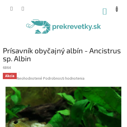
Prejsť
na
NÁKUP
obsah
KOŠÍK
Prísavník obyčajný albín - Ancistrus
sp. Albin
6864
Akcia
Priemerné
Neohodnotené
Podrobnosti hodnotenia
hodnotenie
produktu
je
0,0
z
5
hviezdičiek.