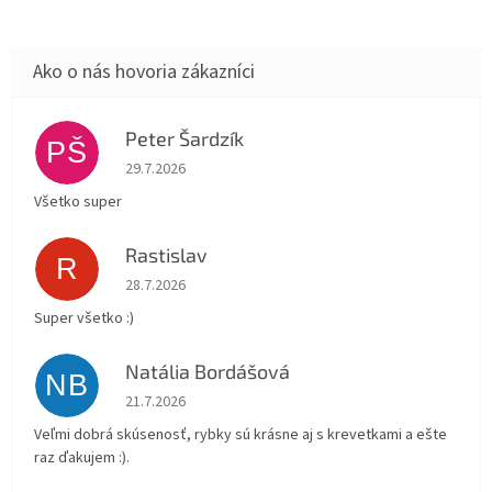
Peter Šardzík
PŠ
Hodnotenie obchodu je 5 z 5 hviezdičiek.
29.7.2026
Všetko super
Rastislav
R
Hodnotenie obchodu je 5 z 5 hviezdičiek.
28.7.2026
Super všetko :)
Natália Bordášová
NB
Hodnotenie obchodu je 5 z 5 hviezdičiek.
21.7.2026
Veľmi dobrá skúsenosť, rybky sú krásne aj s krevetkami a ešte
raz ďakujem :).