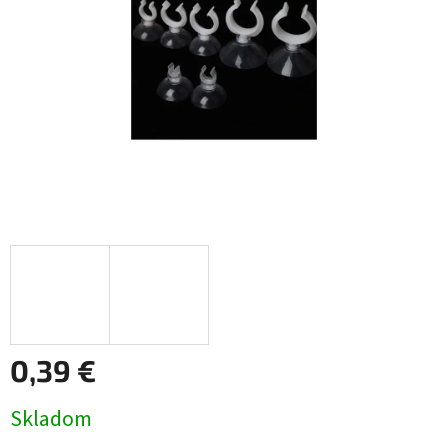
0,39 €
Jednotková
Skladom
cena: