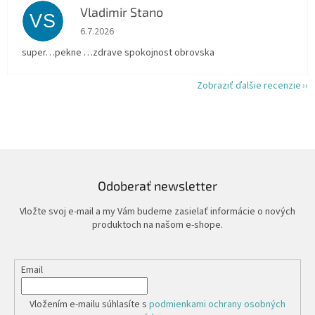
Vladimir Stano
VS
Hodnotenie obchodu je 5 z 5 hviezdičiek.
6.7.2026
super…pekne …zdrave spokojnost obrovska
Zobraziť ďalšie recenzie
Odoberať newsletter
Vložte svoj e-mail a my Vám budeme zasielať informácie o nových
produktoch na našom e-shope.
Email
Vložením e-mailu súhlasíte s
podmienkami ochrany osobných