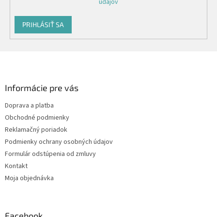
údajov
PRIHLÁSIŤ SA
Z
á
p
ä
Informácie pre vás
t
Doprava a platba
i
Obchodné podmienky
e
Reklamačný poriadok
Podmienky ochrany osobných údajov
Formulár odstúpenia od zmluvy
Kontakt
Moja objednávka
Facebook