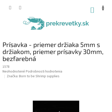
Prejsť
na
NÁKUP
obsah
KOŠÍK
Prísavka - priemer držiaka 5mm s
držiakom, priemer prísavky 30mm,
bezfarebná
1578
Priemerné
Neohodnotené
Podrobnosti hodnotenia
hodnotenie
Značka:
Born to be Shrimp supplies
produktu
je
0,0
z
5
hviezdičiek.