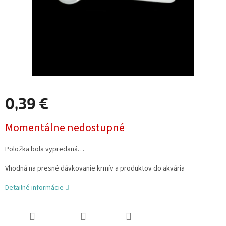
0,39 €
Jednotková
Momentálne nedostupné
cena:
Položka bola vypredaná…
Vhodná na presné dávkovanie krmív a produktov do akvária
Detailné informácie