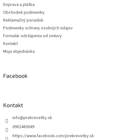
Doprava a platba
i
Obchodné podmienky
e
Reklamačný poriadok
Podmienky ochrany osobných údajov
Formulár odstúpenia od zmluvy
Kontakt
Moja objednávka
Facebook
Kontakt
info
@
prekrevetky.sk
0902480049
https://www.facebook.com/prekrevetky.sk