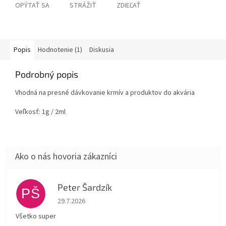
OPÝTAŤ SA
STRÁŽIŤ
ZDIEĽAŤ
Popis
Hodnotenie (1)
Diskusia
Podrobný popis
Vhodná na presné dávkovanie krmív a produktov do akvária
Veľkosť: 1g / 2ml
Peter Šardzík
PŠ
Hodnotenie obchodu je 5 z 5 hviezdičiek.
29.7.2026
Všetko super