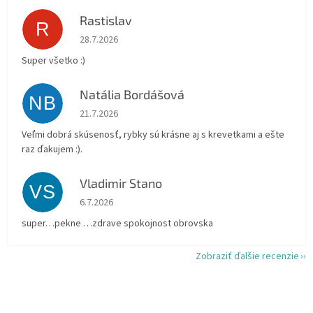
Rastislav
R
Hodnotenie obchodu je 5 z 5 hviezdičiek.
28.7.2026
Super všetko :)
Natália Bordášová
NB
Hodnotenie obchodu je 5 z 5 hviezdičiek.
21.7.2026
Veľmi dobrá skúsenosť, rybky sú krásne aj s krevetkami a ešte
raz ďakujem :).
Vladimir Stano
VS
Hodnotenie obchodu je 5 z 5 hviezdičiek.
6.7.2026
super…pekne …zdrave spokojnost obrovska
Zobraziť ďalšie recenzie