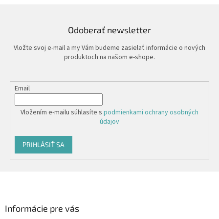
Odoberať newsletter
Vložte svoj e-mail a my Vám budeme zasielať informácie o nových
produktoch na našom e-shope.
Email
Vložením e-mailu súhlasíte s
podmienkami ochrany osobných
údajov
PRIHLÁSIŤ SA
Z
á
p
ä
Informácie pre vás
t