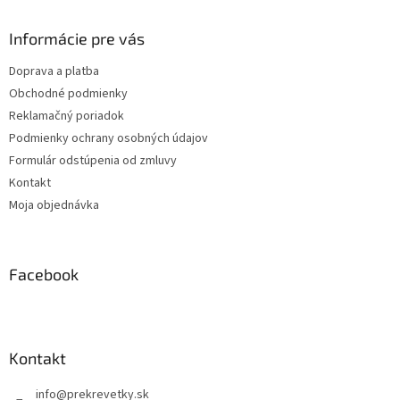
p
ä
Informácie pre vás
t
Doprava a platba
i
Obchodné podmienky
e
Reklamačný poriadok
Podmienky ochrany osobných údajov
Formulár odstúpenia od zmluvy
Kontakt
Moja objednávka
Facebook
Kontakt
info
@
prekrevetky.sk