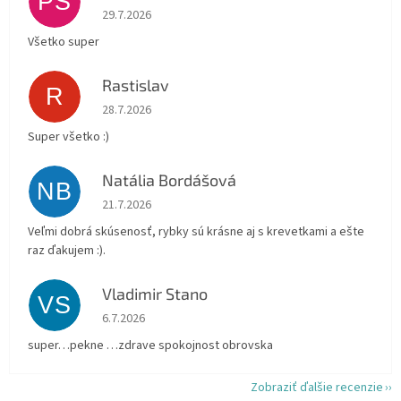
PŠ
Hodnotenie obchodu je 5 z 5 hviezdičiek.
29.7.2026
Všetko super
Rastislav
R
Hodnotenie obchodu je 5 z 5 hviezdičiek.
28.7.2026
Super všetko :)
Natália Bordášová
NB
Hodnotenie obchodu je 5 z 5 hviezdičiek.
21.7.2026
Veľmi dobrá skúsenosť, rybky sú krásne aj s krevetkami a ešte
raz ďakujem :).
Vladimir Stano
VS
Hodnotenie obchodu je 5 z 5 hviezdičiek.
6.7.2026
super…pekne …zdrave spokojnost obrovska
Zobraziť ďalšie recenzie