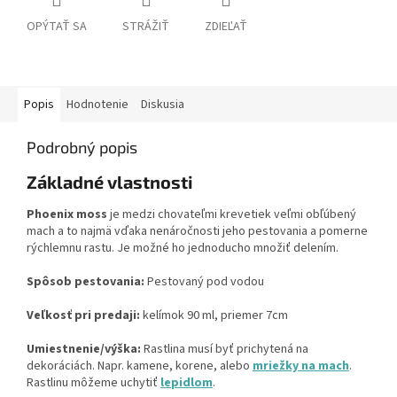
OPÝTAŤ SA
STRÁŽIŤ
ZDIEĽAŤ
Popis
Hodnotenie
Diskusia
Podrobný popis
Základné vlastnosti
Phoenix moss
je medzi chovateľmi krevetiek veľmi obľúbený
mach a to najmä vďaka nenáročnosti jeho pestovania a pomerne
rýchlemnu rastu. Je možné ho jednoducho množiť delením.
Spôsob pestovania:
Pestovaný pod vodou
Veľkosť pri predaji:
kelímok 90 ml, priemer 7cm
Umiestnenie/výška:
Rastlina musí byť prichytená na
dekoráciách. Napr. kamene, korene, alebo
mriežky na mach
.
Rastlinu môžeme uchytiť
lepidlom
.