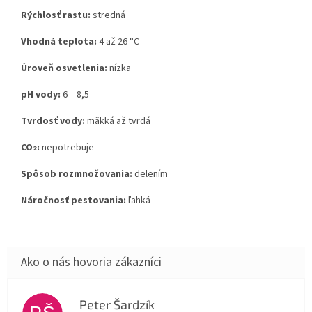
Rýchlosť rastu:
stredná
Vhodná teplota:
4 až 26 °C
Úroveň osvetlenia:
nízka
pH vody:
6
–
8,5
Tvrdosť vody:
mäkká až tvrdá
CO
:
nepotrebuje
2
Spôsob rozmnožovania:
delením
Náročnosť pestovania:
ľahká
Peter Šardzík