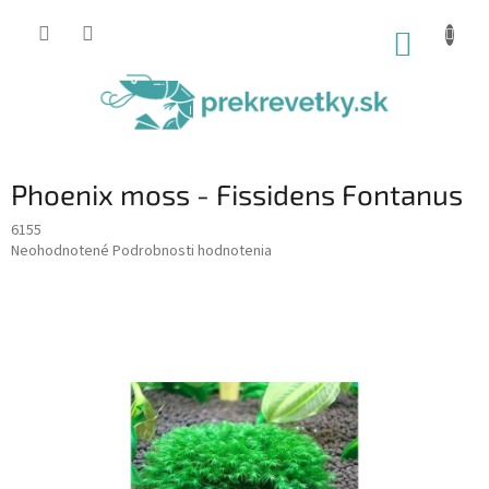
Prejsť
na
NÁKUP
obsah
KOŠÍK
Phoenix moss - Fissidens Fontanus
6155
Priemerné
Neohodnotené
Podrobnosti hodnotenia
hodnotenie
produktu
je
0,0
z
5
hviezdičiek.