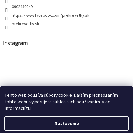
0902480049
https://www.facebook.com/prekrevetky.sk
prekrevetky.sk
Instagram
Tento web používa súbory cookie. Ďalším prechádzaním
tohto webu vyjadrujete súhlas s ich používaním. Viac
Sledovať na Instagrame
informácií
tu
.
Nastavenie
Vytvoril Shoptet