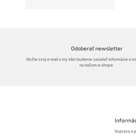
Odoberať newsletter
Vložte svoj e-mail a my Vám budeme zasielať informácie o 
na našom e-shope.
Z
á
p
ä
t
Informác
i
e
Doprava a p