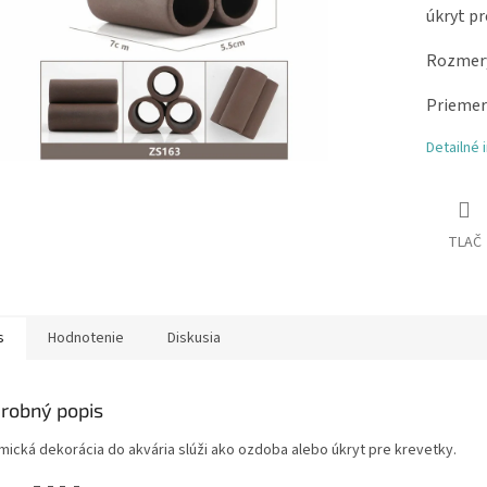
úkryt pr
Rozmery
Priemer
Detailné 
TLAČ
s
Hodnotenie
Diskusia
robný popis
mická dekorácia do akvária slúži ako ozdoba alebo úkryt pre krevetky.