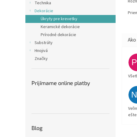
Rozm
Technika
Dekorácie
Prie
Úkryty pre krevetky
Keramické dekorácie
Prírodné dekorácie
Substráty
Hnojivá
Značky
Všet
Prijímame online platby
Veľm
ešte
Blog