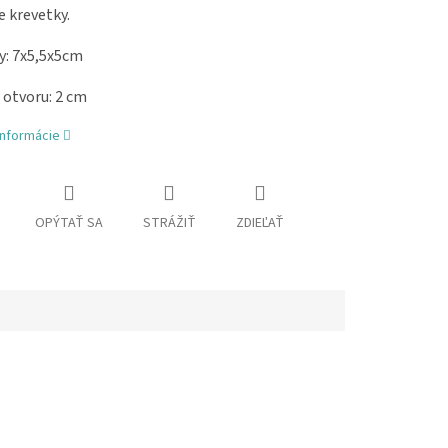
e krevetky.
: 7x5,5x5
cm
 otvoru: 2 cm
informácie
OPÝTAŤ SA
STRÁŽIŤ
ZDIEĽAŤ