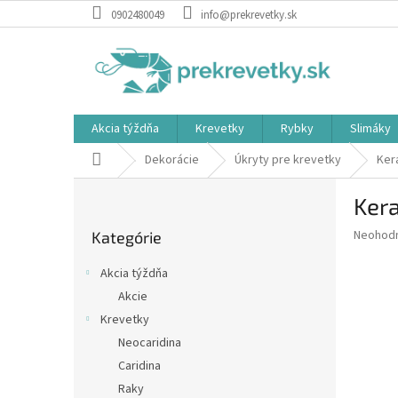
Prejsť
0902480049
info@prekrevetky.sk
na
obsah
Akcia týždňa
Krevetky
Rybky
Slimáky
Domov
Dekorácie
Úkryty pre krevetky
Ker
B
Kera
o
Preskočiť
č
Priemer
Neohod
Kategórie
kategórie
n
hodnote
ý
produkt
Akcia týždňa
p
je
Akcie
0,0
a
z
Krevetky
n
5
e
Neocaridina
hviezdič
l
Caridina
Raky