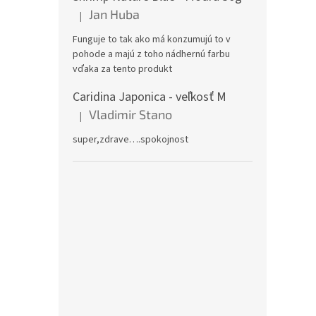
Jan Huba
|
Hodnotenie produktu je 5 z 5 hviezdičiek.
Funguje to tak ako má konzumujú to v
pohode a majú z toho nádhernú farbu
vďaka za tento produkt
Caridina Japonica - veľkosť M
Vladimir Stano
|
Hodnotenie produktu je 5 z 5 hviezdičiek.
super,zdrave….spokojnost