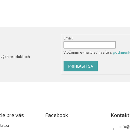
Email
Vložením e-mailu súhlasíte s
podmienk
nových produktoch
PRIHLÁSIŤ SA
ie pre vás
Facebook
Kontakt
latba
info
@