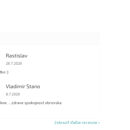
Rastislav
Hodnotenie obchodu je 5 z 5 hviezdičiek.
28.7.2026
ko :)
Vladimir Stano
Hodnotenie obchodu je 5 z 5 hviezdičiek.
6.7.2026
kne …zdrave spokojnost obrovska
Zobraziť ďalšie recenzie