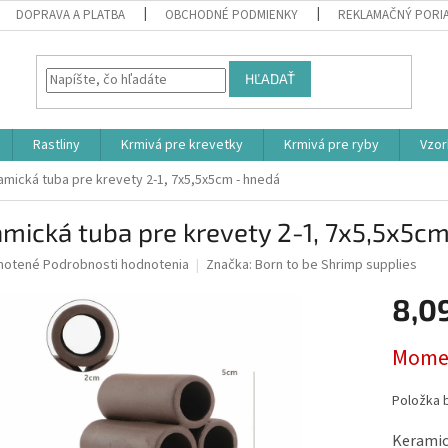
DOPRAVA A PLATBA
OBCHODNÉ PODMIENKY
REKLAMAČNÝ PORI
HĽADAŤ
Rastliny
Krmivá pre krevetky
Krmivá pre ryby
Vzor
amická tuba pre krevety 2-1, 7x5,5x5cm - hnedá
mická tuba pre krevety 2-1, 7x5,5x5c
né
notené
Podrobnosti hodnotenia
Značka:
Born to be Shrimp supplies
nie
8,0
u
Jednotk
Momen
cena:
iek.
Položka 
Keramick