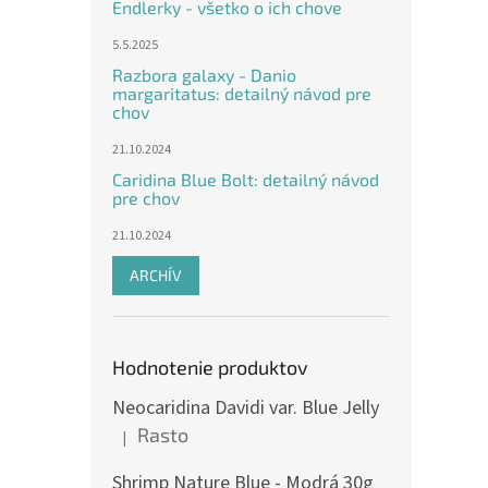
Endlerky - všetko o ich chove
5.5.2025
Razbora galaxy - Danio
margaritatus: detailný návod pre
chov
21.10.2024
Caridina Blue Bolt: detailný návod
pre chov
21.10.2024
ARCHÍV
Hodnotenie produktov
Neocaridina Davidi var. Blue Jelly
Rasto
|
Hodnotenie produktu je 5 z 5 hviezdičiek.
Shrimp Nature Blue - Modrá 30g