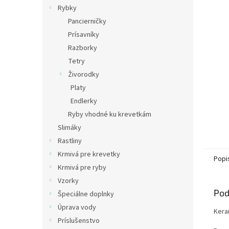
Rybky
Pancierničky
Prísavníky
Razborky
Tetry
Živorodky
Platy
Endlerky
Ryby vhodné ku krevetkám
Slimáky
Rastliny
Krmivá pre krevetky
Popi
Krmivá pre ryby
Vzorky
Pod
Špeciálne doplnky
Úprava vody
Kera
Príslušenstvo