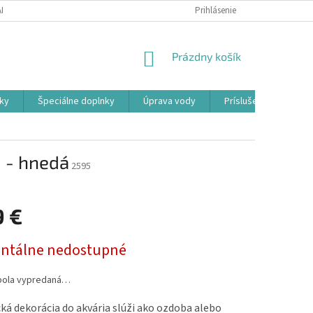
ADOK
PODMIENKY OCHRANY OSOBNÝCH ÚDAJOV
Prihlásenie
FORMULÁR ODSTÚ
NÁKUPNÝ
Prázdny košík
KOŠÍK
ky
Špeciálne doplnky
Úprava vody
Príslušenstvo
m - hnedá
2595
9 €
ová
tálne nedostupné
bola vypredaná…
á dekorácia do akvária slúži ako ozdoba alebo