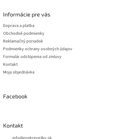
á
p
ä
Informácie pre vás
t
Doprava a platba
i
Obchodné podmienky
e
Reklamačný poriadok
Podmienky ochrany osobných údajov
Formulár odstúpenia od zmluvy
Kontakt
Moja objednávka
Facebook
Kontakt
info
@
prekrevetky.sk