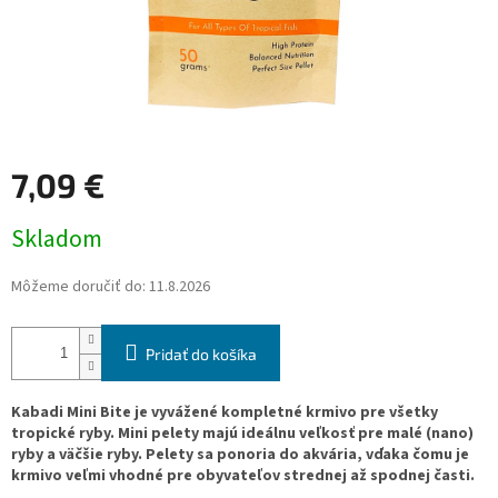
7,09 €
Jednotková
Skladom
cena:
Môžeme doručiť do:
11.8.2026
Pridať do košíka
Kabadi Mini Bite je vyvážené kompletné krmivo pre všetky
tropické ryby. Mini pelety majú ideálnu veľkosť pre malé (nano)
ryby a väčšie ryby. Pelety sa ponoria do akvária, vďaka čomu je
krmivo veľmi vhodné pre obyvateľov strednej až spodnej časti.