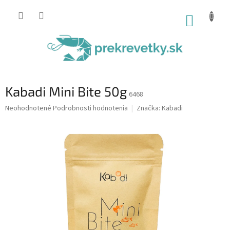
Prejsť
na
NÁKUP
obsah
KOŠÍK
Kabadi Mini Bite 50g
6468
Priemerné
Neohodnotené
Podrobnosti hodnotenia
Značka:
Kabadi
hodnotenie
produktu
je
0,0
z
5
hviezdičiek.