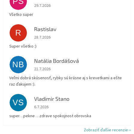
PŠ
Hodnotenie obchodu je 5 z 5 hviezdičiek.
29.7.2026
Všetko super
Rastislav
R
Hodnotenie obchodu je 5 z 5 hviezdičiek.
28.7.2026
Super všetko :)
Natália Bordášová
NB
Hodnotenie obchodu je 5 z 5 hviezdičiek.
21.7.2026
Veľmi dobrá skúsenosť, rybky sú krásne aj s krevetkami a ešte
raz ďakujem :).
Vladimir Stano
VS
Hodnotenie obchodu je 5 z 5 hviezdičiek.
6.7.2026
super…pekne …zdrave spokojnost obrovska
Zobraziť ďalšie recenzie