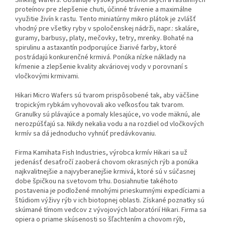
Sinking Wafers. Obsahuje vysoký podiel morských a rastlinných
proteínov pre zlepšenie chuti, účinné trávenie a maximálne
využitie živín k rastu. Tento miniatúrny mikro plátok je zvlášť
vhodný pre všetky ryby v spoločenskej nádrži, napr.: skaláre,
guramy, barbusy, platy, mečovky, tetry, mrenky. Bohaté na
spirulinu a astaxantín podporujúce žiarivé farby, ktoré
postrádajú konkurenčné krmivá. Ponúka nízke náklady na
kŕmenie a zlepšenie kvality akváriovej vody v porovnaní s
vločkovými krmivami.
Hikari Micro Wafers sú tvarom prispôsobené tak, aby väčšine
tropickým rybkám vyhovovali ako veľkosťou tak tvarom.
Granulky sú plávajúce a pomaly klesajúce, vo vode mäknú, ale
nerozpúšťajú sa. Nikdy nekalia vodu a na rozdiel od vločkových
krmív sa dá jednoducho vyhnúť predávkovaniu.
Firma Kamihata Fish Industries, výrobca krmív Hikari sa už
jedenásť desaťročí zaoberá chovom okrasných rýb a ponúka
najkvalitnejšie a najvyberanejšie krmivá, ktoré sú v súčasnej
dobe špičkou na svetovom trhu. Dosiahnutie takéhoto
postavenia je podložené mnohými prieskumnými expedíciami a
štúdiom výživy rýb v ich biotopnej oblasti. Získané poznatky sú
skúmané tímom vedcov z vývojových laboratórií Hikari. Firma sa
opiera o priame skúsenosti so šľachtením a chovom rýb,