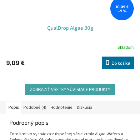
10,09 €
–9 %
QualDrop Algae 30g
Skladom
9,09 €
Do košíka
ZOBRAZIŤ VŠETKY SÚVISIACE PRODUKTY
Popis
Podobné (4)
Hodnotenie
Diskusia
Podrobný popis
Toto krmivo vychádza z úspešnej série krmív Algae Wafers a