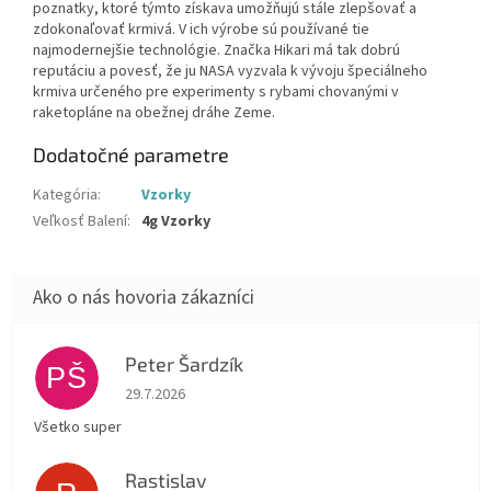
poznatky, ktoré týmto získava umožňujú stále zlepšovať a
zdokonaľovať krmivá. V ich výrobe sú používané tie
najmodernejšie technológie. Značka Hikari má tak dobrú
reputáciu a povesť, že ju NASA vyzvala k vývoju špeciálneho
krmiva určeného pre experimenty s rybami chovanými v
raketopláne na obežnej dráhe Zeme.
Dodatočné parametre
Kategória
:
Vzorky
Veľkosť Balení
:
4g Vzorky
Peter Šardzík
PŠ
Hodnotenie obchodu je 5 z 5 hviezdičiek.
29.7.2026
Všetko super
Rastislav