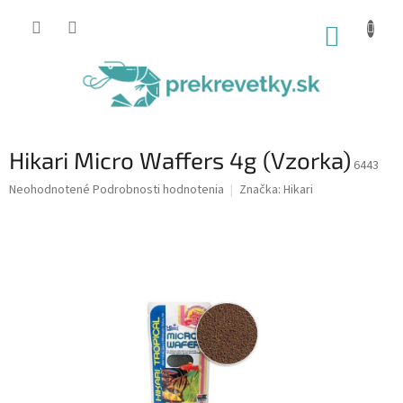
Prejsť
na
NÁKUP
obsah
KOŠÍK
Hikari Micro Waffers 4g (Vzorka)
6443
Priemerné
Neohodnotené
Podrobnosti hodnotenia
Značka:
Hikari
hodnotenie
produktu
je
0,0
z
5
hviezdičiek.