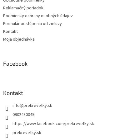
Obchodné podmienky
e
Reklamačný poriadok
Podmienky ochrany osobných údajov
Formulár odstúpenia od zmluvy
Kontakt
Moja objednávka
Facebook
Kontakt
info
@
prekrevetky.sk
0902480049
https://www.facebook.com/prekrevetky.sk
prekrevetky.sk