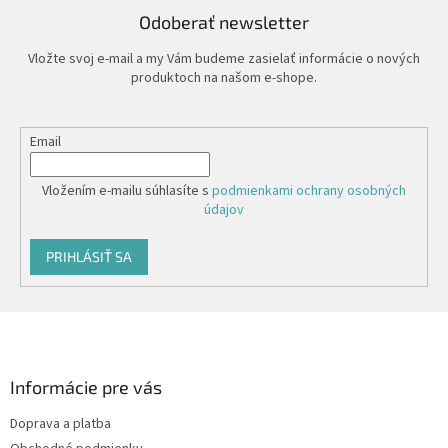
Odoberať newsletter
Vložte svoj e-mail a my Vám budeme zasielať informácie o nových
produktoch na našom e-shope.
Email
Vložením e-mailu súhlasíte s
podmienkami ochrany osobných
údajov
PRIHLÁSIŤ SA
Z
á
p
ä
Informácie pre vás
t
Doprava a platba
i