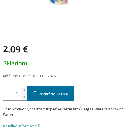
2,09 €
Jednotková
Skladom
cena:
Môžeme doručiť do:
11.8.2026
Pridať do košíka
Toto krmivo vychádza z úspešnej série krmív Algae Wafers a Sinking
Wafers.
Detailné informácie