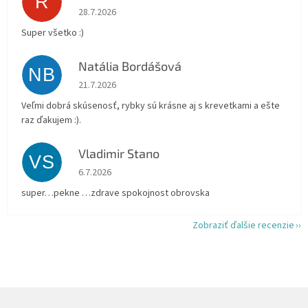
R
Hodnotenie obchodu je 5 z 5 hviezdičiek.
28.7.2026
Super všetko :)
Natália Bordášová
NB
Hodnotenie obchodu je 5 z 5 hviezdičiek.
21.7.2026
Veľmi dobrá skúsenosť, rybky sú krásne aj s krevetkami a ešte
raz ďakujem :).
Vladimir Stano
VS
Hodnotenie obchodu je 5 z 5 hviezdičiek.
6.7.2026
super…pekne …zdrave spokojnost obrovska
Zobraziť ďalšie recenzie