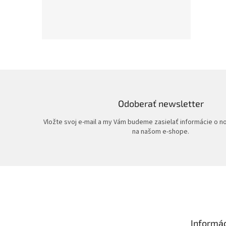
Odoberať newsletter
Vložte svoj e-mail a my Vám budeme zasielať informácie o 
na našom e-shope.
Z
á
p
ä
t
Informác
i