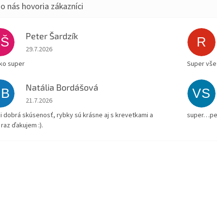
Peter Šardzík
PŠ
R
Hodnotenie obchodu je 5 z 5 hviezdičiek.
29.7.2026
ko super
Super všet
Natália Bordášová
NB
VS
Hodnotenie obchodu je 5 z 5 hviezdičiek.
21.7.2026
i dobrá skúsenosť, rybky sú krásne aj s krevetkami a
super…pe
 raz ďakujem :).