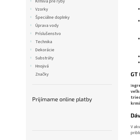
Krmivá pre ryby
Vzorky
Špeciálne doplnky
Úprava vody
Príslušenstvo
Technika
Dekorácie
Substráty
Hnojivá
GT 
Značky
I
ngre
veľk
trie
Prijímame online platby
krmi
Dáv
V ak
pribl