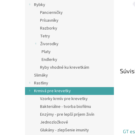
Rybky
Pancierničky
Prísavníky
Razborky
Tetry
Živorodky
Platy
Endlerky
Ryby vhodné ku krevetkám
Súvis
Slimáky
Rastliny
Krmivá pre krevetky
Vzorky krmív pre krevetky
Bakteriálne - tvorba biofilmu
Enzýmy - pre lepší príjem živín
Jednozložkové
Glukány - zlepšenie imunity
GT es