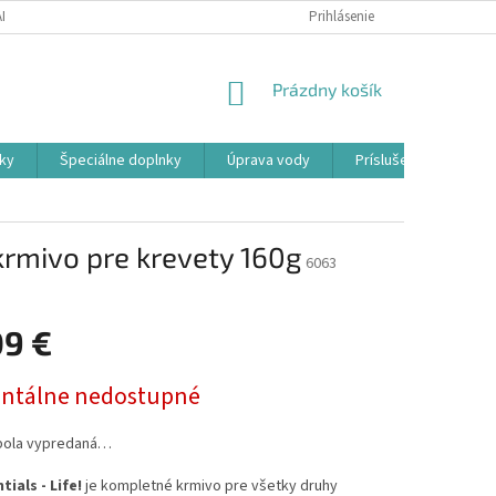
ADOK
PODMIENKY OCHRANY OSOBNÝCH ÚDAJOV
Prihlásenie
FORMULÁR ODSTÚ
NÁKUPNÝ
Prázdny košík
KOŠÍK
ky
Špeciálne doplnky
Úprava vody
Príslušenstvo
krmivo pre krevety 160g
6063
09 €
ová
tálne nedostupné
bola vypredaná…
ials - Life!
je kompletné krmivo pre všetky druhy