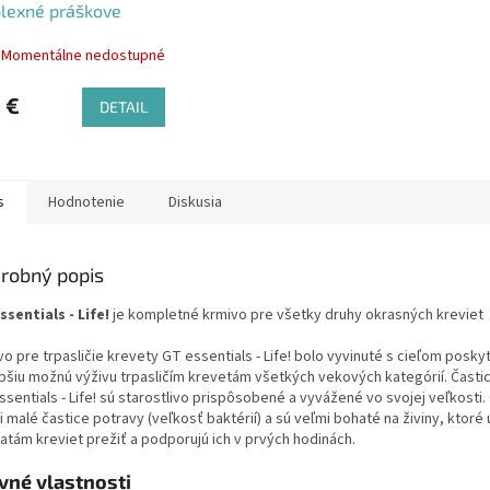
lexné práškove
o pre krevety 4g
Momentálne nedostupné
ka)
 €
DETAIL
s
Hodnotenie
Diskusia
robný popis
ssentials - Life!
je kompletné krmivo pre všetky druhy okrasných kreviet
o pre trpasličie krevety GT essentials - Life! bolo vyvinuté s cieľom posky
epšiu možnú výživu trpasličím krevetám všetkých vekových kategórií. Časti
sentials - Life! sú starostlivo prispôsobené a vyvážené vo svojej veľkosti
 malé častice potravy (veľkosť baktérií) a sú veľmi bohaté na živiny, ktoré 
atám kreviet prežiť a podporujú ich v prvých hodinách.
vné vlastnosti