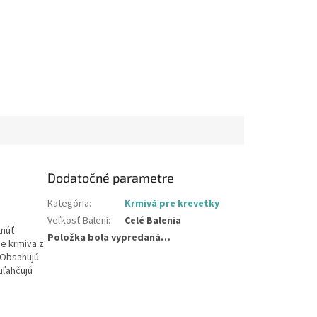
Dodatočné parametre
Kategória
:
Krmivá pre krevetky
Veľkosť Balení
:
Celé Balenia
tnúť
Položka bola vypredaná…
ce krmiva z
. Obsahujú
uľahčujú