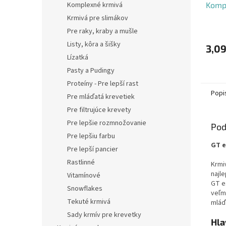
Komplexné krmivá
Komp
krmiv
Krmivá pre slimákov
(Vzor
Pre raky, kraby a mušle
Listy, kôra a šišky
3,09
Lízatká
Pasty a Pudingy
Proteíny - Pre lepší rast
Popi
Pre mláďatá krevetiek
Pre filtrujúce krevety
Pre lepšie rozmnožovanie
Pod
Pre lepšiu farbu
GT e
Pre lepší pancier
Rastlinné
Krmiv
najl
Vitamínové
GT es
Snowflakes
veľmi
Tekuté krmivá
mláď
Sady krmív pre krevetky
Hla