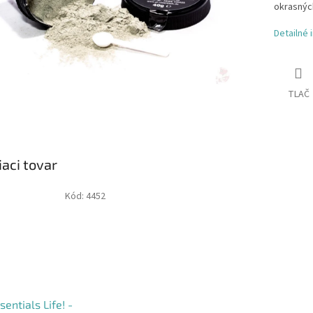
okrasnýc
Detailné 
TLAČ
iaci tovar
Kód:
4452
sentials Life! -