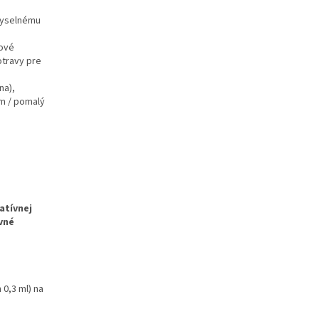
ômyselnému
kové
otravy pre
na),
m / pomalý
atívnej
vné
0,3 ml) na