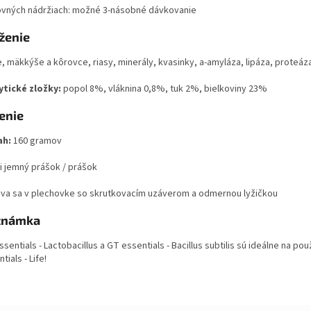
ovných nádržiach: možné 3-násobné dávkovanie
ženie
e, mäkkýše a kôrovce, riasy, minerály, kvasinky, a-amyláza, lipáza, proteáz
ytické zložky:
popol 8%, vláknina 0,8%, tuk 2%, bielkoviny 23%
enie
ah:
160 gramov
i jemný prášok / prášok
va sa v plechovke so skrutkovacím uzáverom a odmernou lyžičkou
známka
sentials - Lactobacillus a GT essentials - Bacillus subtilis sú ideálne na pou
tials - Life!