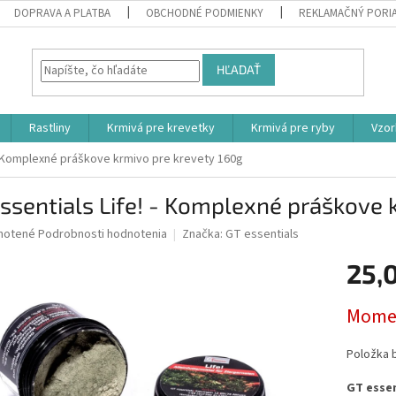
DOPRAVA A PLATBA
OBCHODNÉ PODMIENKY
REKLAMAČNÝ PORI
HĽADAŤ
Rastliny
Krmivá pre krevetky
Krmivá pre ryby
Vzor
 - Komplexné práškove krmivo pre krevety 160g
ssentials Life! - Komplexné práškove 
né
notené
Podrobnosti hodnotenia
Značka:
GT essentials
nie
25,
u
Jednotk
Momen
cena:
iek.
Položka 
GT essent