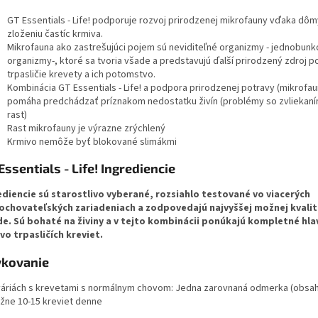
GT Essentials - Life! podporuje rozvoj prirodzenej mikrofauny vďaka d
zloženiu častíc krmiva.
Mikrofauna ako zastrešujúci pojem sú neviditeľné organizmy - jednobun
organizmy-, ktoré sa tvoria všade a predstavujú ďalší prirodzený zdroj p
trpasličie krevety a ich potomstvo.
Kombinácia GT Essentials - Life! a podpora prirodzenej potravy (mikrofau
pomáha predchádzať príznakom nedostatku živín (problémy so zvliekaní
rast)
Rast mikrofauny je výrazne zrýchlený
Krmivo nemôže byť blokované slimákmi
Essentials - Life! Ingrediencie
diencie sú starostlivo vyberané, rozsiahlo testované vo viacerých
ochovateľských zariadeniach a zodpovedajú najvyššej možnej kvalit
de. Sú bohaté na živiny a v tejto kombinácii ponúkajú kompletné hla
vo trpasličích kreviet.
kovanie
váriách s krevetami s normálnym chovom: Jedna zarovnaná odmerka (obsah 
ižne 10-15 kreviet denne