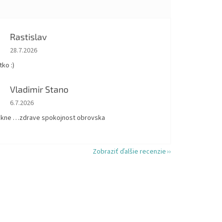
Rastislav
Hodnotenie obchodu je 5 z 5 hviezdičiek.
28.7.2026
ko :)
Vladimir Stano
Hodnotenie obchodu je 5 z 5 hviezdičiek.
6.7.2026
kne …zdrave spokojnost obrovska
Zobraziť ďalšie recenzie