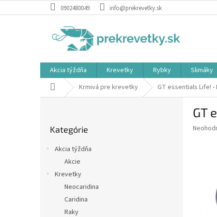
Prejsť
0902480049
info@prekrevetky.sk
na
obsah
Akcia týždňa
Krevetky
Rybky
Slimáky
Domov
Krmivá pre krevetky
GT essentials Life!
B
GT e
o
Preskočiť
č
Priemer
Neohod
Kategórie
kategórie
n
hodnote
ý
produkt
Akcia týždňa
p
je
Akcie
0,0
a
z
Krevetky
n
5
e
Neocaridina
hviezdič
l
Caridina
Raky