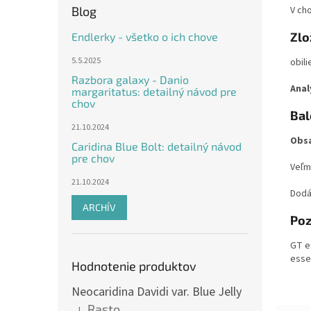
Blog
V ch
Zlo
Endlerky - všetko o ich chove
5.5.2025
obili
Razbora galaxy - Danio
Anal
margaritatus: detailný návod pre
chov
Bal
21.10.2024
Obs
Caridina Blue Bolt: detailný návod
pre chov
Veľm
21.10.2024
Dodá
ARCHÍV
Po
GT es
essen
Hodnotenie produktov
Neocaridina Davidi var. Blue Jelly
Rasto
|