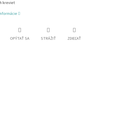
h kreviet
informácie
OPÝTAŤ SA
STRÁŽIŤ
ZDIEĽAŤ