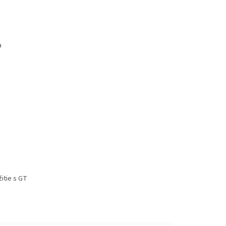
a
žitie s GT