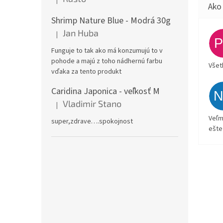
Hodnotenie produktu je 5 z 5 hviezdičiek.
Shrimp Nature Blue - Modrá 30g
Jan Huba
|
Hodnotenie produktu je 5 z 5 hviezdičiek.
Funguje to tak ako má konzumujú to v
pohode a majú z toho nádhernú farbu
Všet
vďaka za tento produkt
Caridina Japonica - veľkosť M
Vladimir Stano
|
Hodnotenie produktu je 5 z 5 hviezdičiek.
Veľm
super,zdrave….spokojnost
ešte