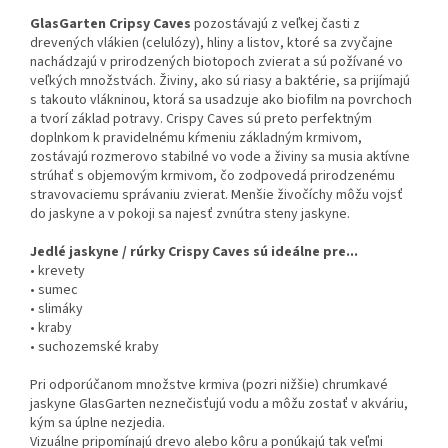
GlasGarten Cripsy Caves
pozostávajú z veľkej časti z
drevených vlákien (celulózy), hliny a listov, ktoré sa zvyčajne
nachádzajú v prirodzených biotopoch zvierat a sú požívané vo
veľkých množstvách. Živiny, ako sú riasy a baktérie, sa prijímajú
s takouto vlákninou, ktorá sa usadzuje ako biofilm na povrchoch
a tvorí základ potravy. Crispy Caves sú preto perfektným
doplnkom k pravidelnému kŕmeniu základným krmivom,
zostávajú rozmerovo stabilné vo vode a živiny sa musia aktívne
strúhať s objemovým krmivom, čo zodpovedá prirodzenému
stravovaciemu správaniu zvierat. Menšie živočíchy môžu vojsť
do jaskyne a v pokoji sa najesť zvnútra steny jaskyne.
Jedlé jaskyne / rúrky Crispy Caves sú ideálne pre...
• krevety
• sumec
• slimáky
• kraby
• suchozemské kraby
Pri odporúčanom množstve krmiva (pozri nižšie) chrumkavé
jaskyne GlasGarten neznečisťujú vodu a môžu zostať v akváriu,
kým sa úplne nezjedia.
Vizuálne pripomínajú drevo alebo kôru a ponúkajú tak veľmi