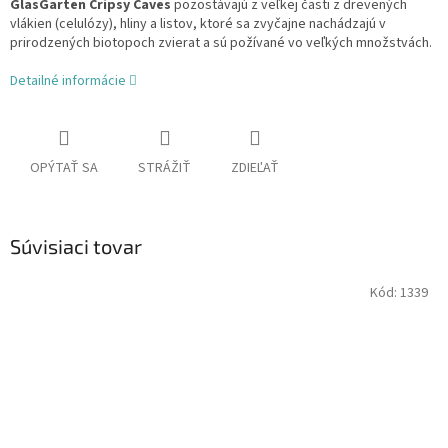
GlasGarten Cripsy Caves
pozostávajú z veľkej časti z drevených
vlákien (celulózy), hliny a listov, ktoré sa zvyčajne nachádzajú v
prirodzených biotopoch zvierat a sú požívané vo veľkých množstvách.
Detailné informácie
OPÝTAŤ SA
STRÁŽIŤ
ZDIEĽAŤ
Súvisiaci tovar
Kód:
1339