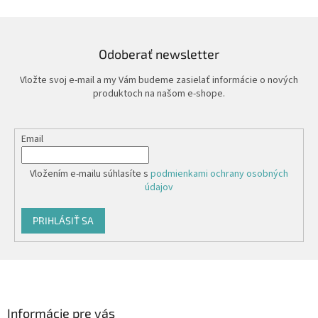
Odoberať newsletter
Vložte svoj e-mail a my Vám budeme zasielať informácie o nových
produktoch na našom e-shope.
Email
Vložením e-mailu súhlasíte s
podmienkami ochrany osobných
údajov
PRIHLÁSIŤ SA
Z
á
p
ä
Informácie pre vás