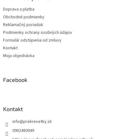
t
Doprava a platba
i
Obchodné podmienky
e
Reklamačný poriadok
Podmienky ochrany osobných údajov
Formulár odstúpenia od zmluvy
Kontakt
Moja objednávka
Facebook
Kontakt
info
@
prekrevetky.sk
0902480049