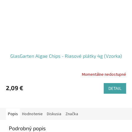
GlasGarten Algae Chips - Riasové plátky 4g (Vzorka)
Momentálne nedostupné
Priemerné
hodnotenie
produktu
2,09 €
DETAIL
je
4,7
z
5
Popis
Hodnotenie
Diskusia
Značka
hviezdičiek.
Podrobný popis