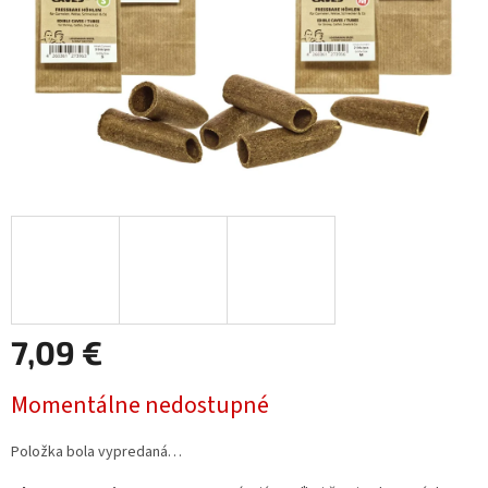
7,09 €
Jednotková
Momentálne nedostupné
cena:
Položka bola vypredaná…