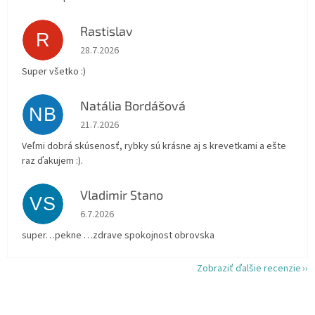
Rastislav
R
Hodnotenie obchodu je 5 z 5 hviezdičiek.
28.7.2026
Super všetko :)
Natália Bordášová
NB
Hodnotenie obchodu je 5 z 5 hviezdičiek.
21.7.2026
Veľmi dobrá skúsenosť, rybky sú krásne aj s krevetkami a ešte
raz ďakujem :).
Vladimir Stano
VS
Hodnotenie obchodu je 5 z 5 hviezdičiek.
6.7.2026
super…pekne …zdrave spokojnost obrovska
Zobraziť ďalšie recenzie