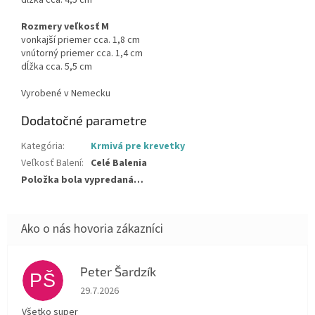
dĺžka cca. 4,5 cm
Rozmery veľkosť M
vonkajší priemer cca. 1,8 cm
vnútorný priemer cca. 1,4 cm
dĺžka cca. 5,5 cm
Vyrobené v Nemecku
Dodatočné parametre
Kategória
:
Krmivá pre krevetky
Veľkosť Balení
:
Celé Balenia
Položka bola vypredaná…
Peter Šardzík
PŠ
Hodnotenie obchodu je 5 z 5 hviezdičiek.
29.7.2026
Všetko super