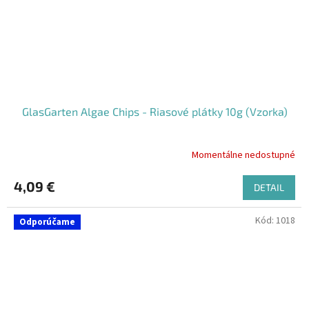
GlasGarten Algae Chips - Riasové plátky 10g (Vzorka)
Momentálne nedostupné
4,09 €
DETAIL
Kód:
1018
Odporúčame