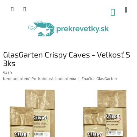
Prejsť
na
NÁKUP
obsah
KOŠÍK
GlasGarten Crispy Caves - Veľkosť S
3ks
5419
Priemerné
Neohodnotené
Podrobnosti hodnotenia
Značka:
GlasGarten
hodnotenie
produktu
je
0,0
z
5
hviezdičiek.