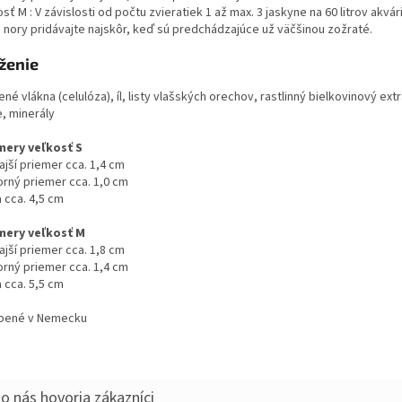
sť M : V závislosti od počtu zvieratiek 1 až max. 3 jaskyne na 60 litrov akvár
 nory pridávajte najskôr, keď sú predchádzajúce už väčšinou zožraté.
ženie
né vlákna (celulóza), íl, listy vlašských orechov, rastlinný bielkovinový extr
e, minerály
ery veľkosť S
ajší priemer cca. 1,4 cm
orný priemer cca. 1,0 cm
 cca. 4,5 cm
ery veľkosť M
ajší priemer cca. 1,8 cm
orný priemer cca. 1,4 cm
 cca. 5,5 cm
bené v Nemecku