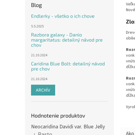
Veľko
Blog
Nové
Endlerky - všetko o ich chove
Zlo
5.5.2025
Dreve
Razbora galaxy - Danio
obili
margaritatus: detailný návod pre
chov
Rozm
vonk
21.10.2024
vnút
Caridina Blue Bolt: detailný návod
dĺžka
pre chov
Rozm
21.10.2024
vonk
vnút
ARCHÍV
dĺžka
Vyro
Hodnotenie produktov
Neocaridina Davidi var. Blue Jelly
Rasto
|