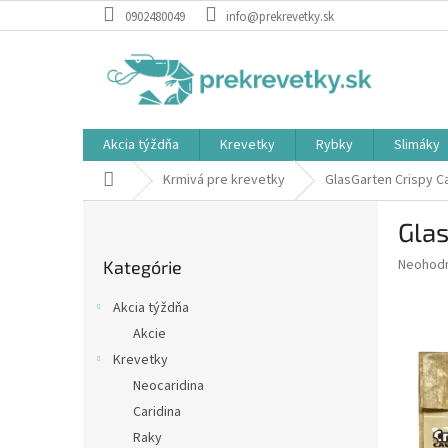
Prejsť
0902480049
info@prekrevetky.sk
na
obsah
Akcia týždňa
Krevetky
Rybky
Slimáky
Domov
Krmivá pre krevetky
GlasGarten Crispy C
B
Glas
o
Preskočiť
č
Priemer
Neohod
Kategórie
kategórie
n
hodnote
ý
produkt
Akcia týždňa
p
je
Akcie
0,0
a
z
Krevetky
n
5
e
Neocaridina
hviezdič
l
Caridina
Raky