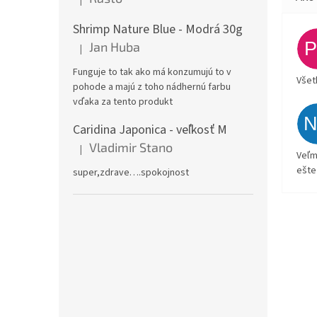
Hodnotenie produktu je 5 z 5 hviezdičiek.
Shrimp Nature Blue - Modrá 30g
Jan Huba
|
Hodnotenie produktu je 5 z 5 hviezdičiek.
Funguje to tak ako má konzumujú to v
Všet
pohode a majú z toho nádhernú farbu
vďaka za tento produkt
Caridina Japonica - veľkosť M
Vladimir Stano
|
Hodnotenie produktu je 5 z 5 hviezdičiek.
Veľm
ešte
super,zdrave….spokojnost