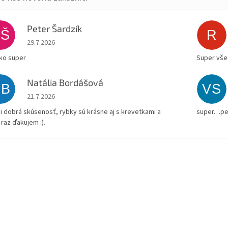
Peter Šardzík
PŠ
R
Hodnotenie obchodu je 5 z 5 hviezdičiek.
29.7.2026
ko super
Super všet
Natália Bordášová
NB
VS
Hodnotenie obchodu je 5 z 5 hviezdičiek.
21.7.2026
i dobrá skúsenosť, rybky sú krásne aj s krevetkami a
super…pe
 raz ďakujem :).