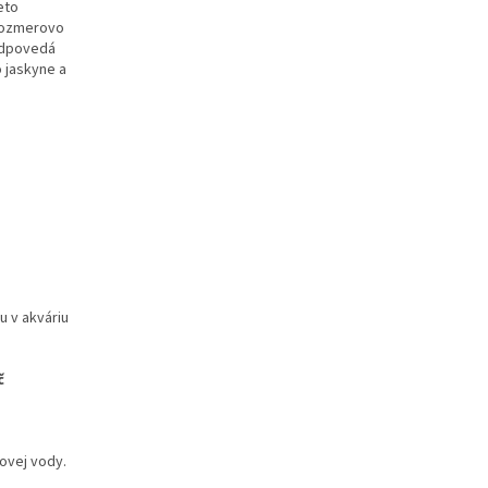
eto
rozmerovo
zodpovedá
 jaskyne a
u v akváriu
č
iovej vody.