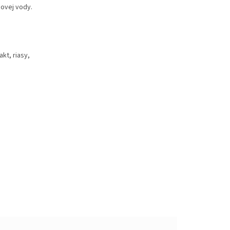
iovej vody.
akt, riasy,