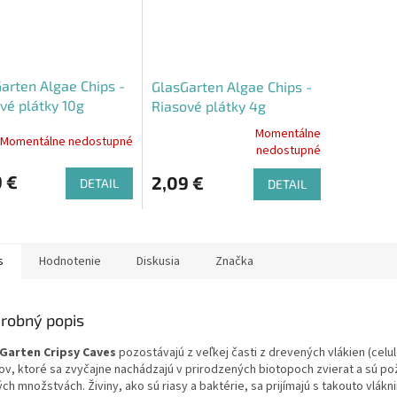
arten Algae Chips -
GlasGarten Algae Chips -
vé plátky 10g
Riasové plátky 4g
ka)
(Vzorka)
Momentálne
Momentálne nedostupné
Priemerné
nedostupné
hodnotenie
produktu
 €
2,09 €
DETAIL
DETAIL
je
4,7
z
5
s
Hodnotenie
Diskusia
Značka
hviezdičiek.
robný popis
Garten Cripsy Caves
pozostávajú z veľkej časti z drevených vlákien (celul
stov, ktoré sa zvyčajne nachádzajú v prirodzených biotopoch zvierat a sú po
ch množstvách. Živiny, ako sú riasy a baktérie, sa prijímajú s takouto vlákn