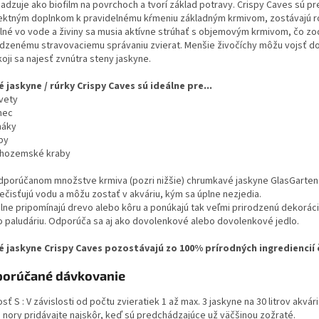
sadzuje ako biofilm na povrchoch a tvorí základ potravy. Crispy Caves sú pr
ektným doplnkom k pravidelnému kŕmeniu základným krmivom, zostávajú 
ilné vo vode a živiny sa musia aktívne strúhať s objemovým krmivom, čo 
odzenému stravovaciemu správaniu zvierat. Menšie živočíchy môžu vojsť do
oji sa najesť zvnútra steny jaskyne.
é jaskyne / rúrky Crispy Caves sú ideálne pre...
evety
mec
máky
by
chozemské kraby
odporúčanom množstve krmiva (pozri nižšie) chrumkavé jaskyne GlasGarten
ečisťujú vodu a môžu zostať v akváriu, kým sa úplne nezjedia.
álne pripomínajú drevo alebo kôru a ponúkajú tak veľmi prirodzenú dekoráci
o paludáriu. Odporúča sa aj ako dovolenkové alebo dovolenkové jedlo.
é jaskyne Crispy Caves pozostávajú zo 100% prírodných ingrediencií 
orúčané dávkovanie
sť S : V závislosti od počtu zvieratiek 1 až max. 3 jaskyne na 30 litrov akvár
 nory pridávajte najskôr, keď sú predchádzajúce už väčšinou zožraté.