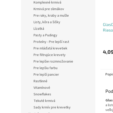
Komplexné krmivá
Krmivá pre slimákov
Pre raky, kraby a mušle
Listy, kôra a šišky
GlasG
Lízatká
Riaso
Pasty a Pudingy
(Vzor
Proteíny - Pre lepší rast
Pre mláďatá krevetiek
4,09
Pre filtrujúce krevety
Pre lepšie rozmnožovanie
Pre lepšiu farbu
Popi
Pre lepší pancier
Rastlinné
Vitamínové
Pod
Snowflakes
Glas
Tekuté krmivá
a li
Sady krmív pre krevetky
veľký