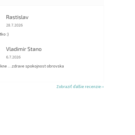
Rastislav
Hodnotenie obchodu je 5 z 5 hviezdičiek.
28.7.2026
ko :)
Vladimir Stano
Hodnotenie obchodu je 5 z 5 hviezdičiek.
6.7.2026
kne …zdrave spokojnost obrovska
Zobraziť ďalšie recenzie