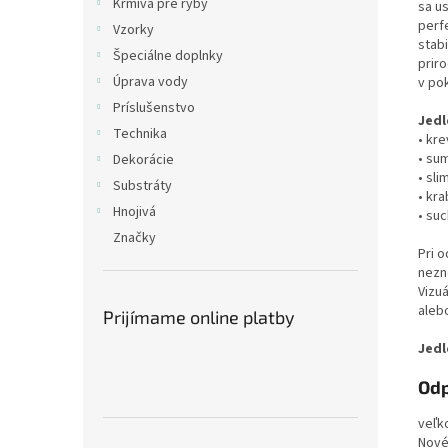
Krmivá pre ryby
sa u
perf
Vzorky
stab
Špeciálne doplnky
prir
Úprava vody
v pok
Príslušenstvo
Jedl
Technika
• kr
• su
Dekorácie
• sli
Substráty
• kra
Hnojivá
• su
Značky
Pri 
nezn
Vizu
aleb
Prijímame online platby
Jedl
Odp
veľko
Nové