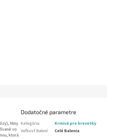
Dodatočné parametre
ózy), hliny
Kategória
:
Krmivá pre krevetky
žívané vo
Veľkosť Balení
:
Celé Balenia
inou, ktorá