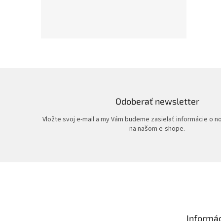
Odoberať newsletter
Vložte svoj e-mail a my Vám budeme zasielať informácie o 
na našom e-shope.
Z
á
p
ä
t
Informác
i