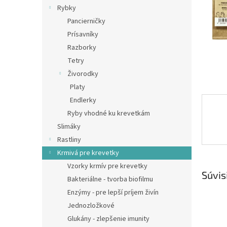
Rybky
Pancierničky
Prísavníky
Razborky
Tetry
Živorodky
Platy
Endlerky
Ryby vhodné ku krevetkám
Slimáky
Rastliny
Krmivá pre krevetky
Vzorky krmív pre krevetky
Súvis
Bakteriálne - tvorba biofilmu
Enzýmy - pre lepší príjem živín
Jednozložkové
Glukány - zlepšenie imunity