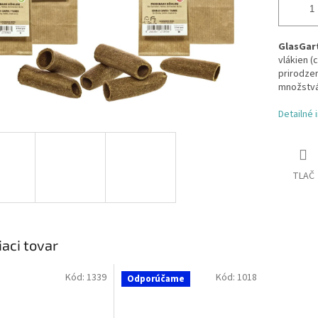
GlasGart
vlákien (
prirodzen
množstvá
Detailné 
TLAČ
iaci tovar
Kód:
1339
Kód:
1018
Odporúčame