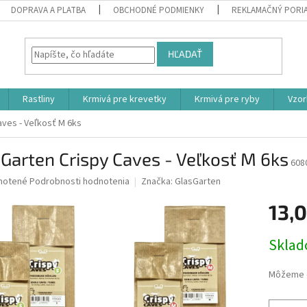
DOPRAVA A PLATBA
OBCHODNÉ PODMIENKY
REKLAMAČNÝ PORI
HĽADAŤ
Rastliny
Krmivá pre krevetky
Krmivá pre ryby
Vzor
aves - Veľkosť M 6ks
Garten Crispy Caves - Veľkosť M 6ks
608
né
notené
Podrobnosti hodnotenia
Značka:
GlasGarten
nie
13,
u
Jednotk
Skla
cena:
iek.
Môžeme d