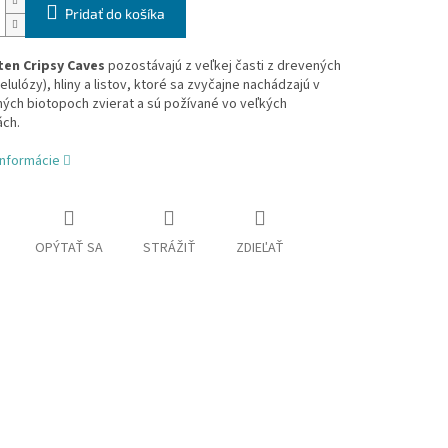
Pridať do košíka
en Cripsy Caves
pozostávajú z veľkej časti z drevených
celulózy), hliny a listov, ktoré sa zvyčajne nachádzajú v
ých biotopoch zvierat a sú požívané vo veľkých
ch.
informácie
OPÝTAŤ SA
STRÁŽIŤ
ZDIEĽAŤ