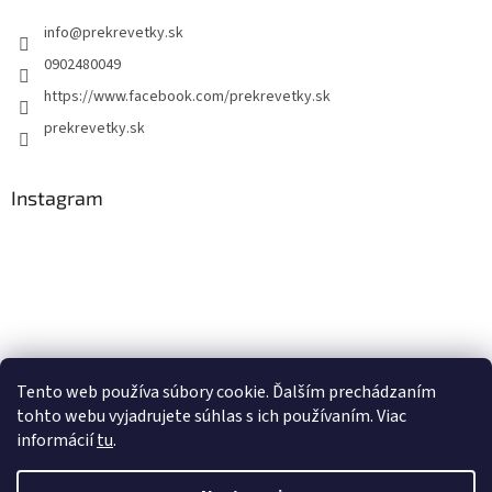
info
@
prekrevetky.sk
0902480049
https://www.facebook.com/prekrevetky.sk
prekrevetky.sk
Instagram
Tento web používa súbory cookie. Ďalším prechádzaním
tohto webu vyjadrujete súhlas s ich používaním. Viac
Sledovať na Instagrame
informácií
tu
.