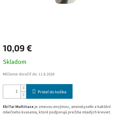
10,09 €
Jednotková
Skladom
cena:
Môžeme doručiť do:
11.8.2026
Pridať do košíka
EbiTai Multitase
je zmesou enzýmov, aminokyselín a baktérií
mliečneho kvasenia, ktoré podporujú prežitie mladých kreviet.