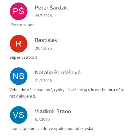
Peter Šardzík
PŠ
Hodnotenie obchodu je 5 z 5 hviezdičiek.
29.7.2026
Všetko super
Rastislav
R
Hodnotenie obchodu je 5 z 5 hviezdičiek.
28.7.2026
Super všetko :)
Natália Bordášová
NB
Hodnotenie obchodu je 5 z 5 hviezdičiek.
21.7.2026
Veľmi dobrá skúsenosť, rybky sú krásne aj s krevetkami a ešte
raz ďakujem :).
Vladimir Stano
VS
Hodnotenie obchodu je 5 z 5 hviezdičiek.
6.7.2026
super…pekne …zdrave spokojnost obrovska