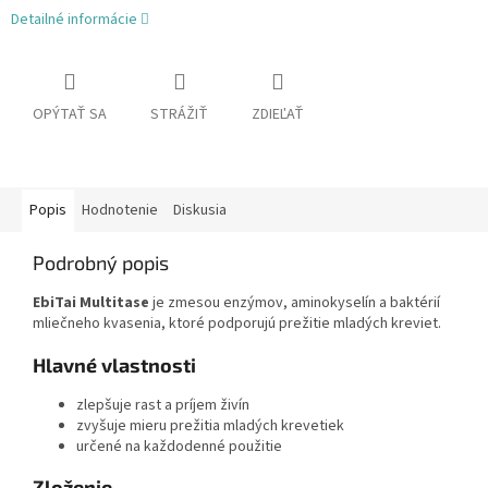
Detailné informácie
OPÝTAŤ SA
STRÁŽIŤ
ZDIEĽAŤ
Popis
Hodnotenie
Diskusia
Podrobný popis
EbiTai Multitase
je zmesou enzýmov, aminokyselín a baktérií
mliečneho kvasenia, ktoré podporujú prežitie mladých kreviet.
Hlavné vlastnosti
zlepšuje rast a príjem živín
zvyšuje mieru prežitia mladých krevetiek
určené na každodenné použitie
Zloženie