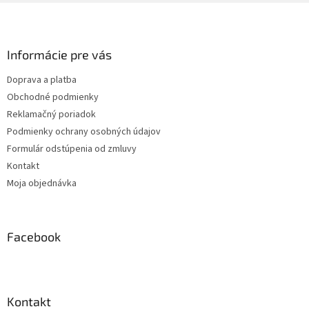
Z
á
p
ä
Informácie pre vás
t
Doprava a platba
i
Obchodné podmienky
e
Reklamačný poriadok
Podmienky ochrany osobných údajov
Formulár odstúpenia od zmluvy
Kontakt
Moja objednávka
Facebook
Kontakt